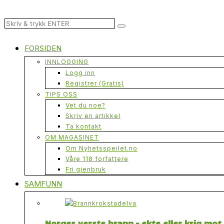
FORSIDEN
INNLOGGING
Logg inn
Registrer (Gratis)
TIPS OSS
Vet du noe?
Skriv en artikkel
Ta kontakt
OM MAGASINET
Om Nyhetsspeilet.no
Våre 118 forfattere
Fri gjenbruk
SAMFUNN
Norges verste brann – ekte eller krig mo