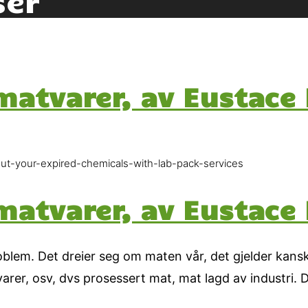
matvarer, av Eustace 
r-out-your-expired-chemicals-with-lab-pack-services
matvarer, av Eustace 
lem. Det dreier seg om maten vår, det gjelder kanskj
varer, osv, dvs prosessert mat, mat lagd av industri. 