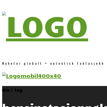
Nyheter globalt + autentisk faktasjekk
Bla i tag
bensinstasjonpøl