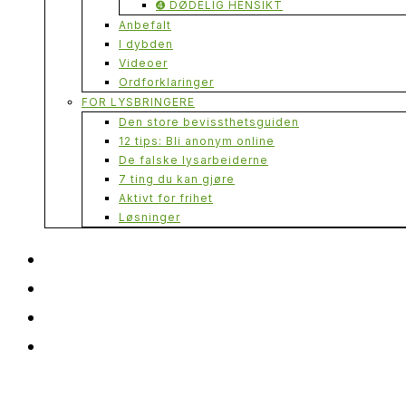
➍ DØDELIG HENSIKT
Anbefalt
I dybden
Videoer
Ordforklaringer
FOR LYSBRINGERE
Den store bevissthetsguiden
12 tips: Bli anonym online
De falske lysarbeiderne
7 ting du kan gjøre
Aktivt for frihet
Løsninger