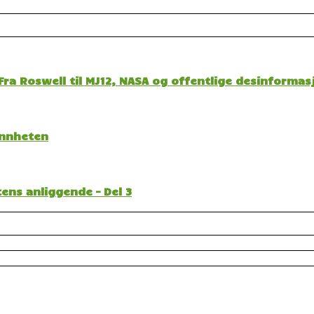
ra Roswell til MJ12, NASA og offentlige desinformas
sannheten
ens anliggende – Del 3