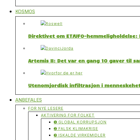
KOSMOS
Direktivet om ET/UFO-hemmeligholdelse: F
Artemis II: Det var en gang 10 gaver til 
Utenomjordisk infiltrasjon i menneskehet
ANBEFALES
FOR NYE LESERE
AKTIVERING FOR FOLKET
➊ GLOBAL KORRUPSJON
➋ FALSK KLIMAKRISE
➌ ISKALDE VIRKEMIDLER