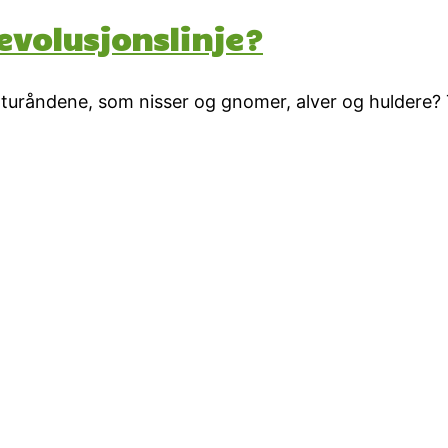
evolusjonslinje?
uråndene, som nisser og gnomer, alver og huldere? T