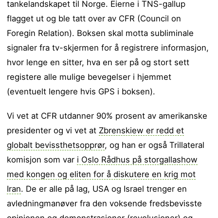
tankelandskapet til Norge. Eierne i TNS-gallup
flagget ut og ble tatt over av CFR (Council on
Foregin Relation). Boksen skal motta subliminale
signaler fra tv-skjermen for å registrere informasjon,
hvor lenge en sitter, hva en ser på og stort sett
registere alle mulige bevegelser i hjemmet
(eventuelt lengere hvis GPS i boksen).
Vi vet at CFR utdanner 90% prosent av amerikanske
presidenter og vi vet at
Zbrenskiew er redd et
globalt bevissthetsopprør
, og han er også Trillateral
komisjon som var
i Oslo Rådhus på storgallashow
med kongen og eliten for å diskutere en krig mot
Iran
. De er alle på lag, USA og Israel trenger en
avledningmanøver fra den voksende fredsbevisste