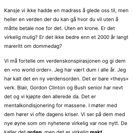
Kansje vi ikke hadde en madrass å glede oss til, men
heller en verden der du kan gå hvor du vil uten å
måtte betale noe for det. Uten en krone. Er det
virkelig mulig? Er det ikke bedre enn et 2000 år langt
mareritt om dommedag?
Vi må fortelle om verdenskonspirasjonen og gi dem
en «no world order». Jeg har vært dum i alle år. Jeg
har kalt det en ny verdensorden. Det er bare «theys»
verk. Blair, Gordon Clinton og Bush senior har nevt
det og vi kjøpte den allerede da. Det er
mentalkondisjonering for massene. I møter med
dem hører vi ofte dagens kriser. Vi ser på dem med
nye øyne som om nyhetene virkelig var noe nytt. De
kaller det
orden
, men det er virkelig
makt
.