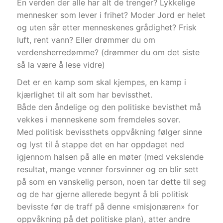
En verden der alle har alt de trenger? Lykkelige
mennesker som lever i frihet? Moder Jord er helet
og uten sår etter menneskenes grådighet? Frisk
luft, rent vann? Eller drømmer du om
verdensherredømme? (drømmer du om det siste
så la være å lese vidre)
Det er en kamp som skal kjempes, en kamp i
kjærlighet til alt som har bevissthet.
Både den åndelige og den politiske bevisthet må
vekkes i menneskene som fremdeles sover.
Med politisk bevissthets oppvåkning følger sinne
og lyst til å stappe det en har oppdaget ned
igjennom halsen på alle en møter (med vekslende
resultat, mange venner forsvinner og en blir sett
på som en vanskelig person, noen tar dette til seg
og de har gjerne allerede begynt å bli politisk
bevisste før de traff på denne «misjonæren» for
oppvåkning på det politiske plan), atter andre