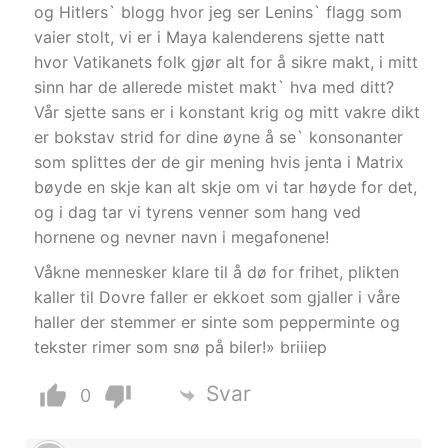
og Hitlers` blogg hvor jeg ser Lenins` flagg som
vaier stolt, vi er i Maya kalenderens sjette natt
hvor Vatikanets folk gjør alt for å sikre makt, i mitt
sinn har de allerede mistet makt` hva med ditt?
Vår sjette sans er i konstant krig og mitt vakre dikt
er bokstav strid for dine øyne å se` konsonanter
som splittes der de gir mening hvis jenta i Matrix
bøyde en skje kan alt skje om vi tar høyde for det,
og i dag tar vi tyrens venner som hang ved
hornene og nevner navn i megafonene!
Våkne mennesker klare til å dø for frihet, plikten
kaller til Dovre faller er ekkoet som gjaller i våre
haller der stemmer er sinte som pepperminte og
tekster rimer som snø på biler!» briiiep
Svar
0