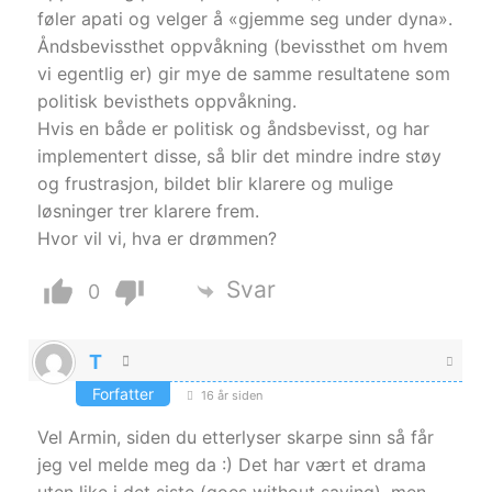
føler apati og velger å «gjemme seg under dyna».
Åndsbevissthet oppvåkning (bevissthet om hvem
vi egentlig er) gir mye de samme resultatene som
politisk bevisthets oppvåkning.
Hvis en både er politisk og åndsbevisst, og har
implementert disse, så blir det mindre indre støy
og frustrasjon, bildet blir klarere og mulige
løsninger trer klarere frem.
Hvor vil vi, hva er drømmen?
Svar
0
T
Forfatter
16 år siden
Vel Armin, siden du etterlyser skarpe sinn så får
jeg vel melde meg da :) Det har vært et drama