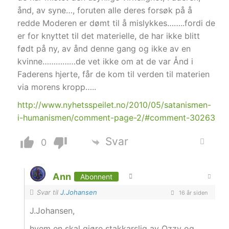
ånd, av syne…, foruten alle deres forsøk på å
redde Moderen er dømt til å mislykkes……..fordi de
er for knyttet til det materielle, de har ikke blitt
født på ny, av ånd denne gang og ikke av en
kvinne……………de vet ikke om at de var Ånd i
Faderens hjerte, får de kom til verden til materien
via morens kropp…..
http://www.nyhetsspeilet.no/2010/05/satanismen-
i-humanismen/comment-page-2/#comment-30263
Svar
0
Ann
Abonnent
Svar til
J.Johansen
16 år siden
J.Johansen,
hvem en skal gjøre stakkarslig av Ozzy og