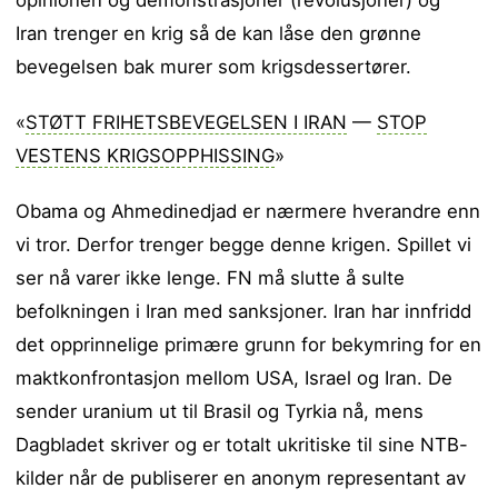
opinionen og demonstrasjoner (revolusjoner) og
Iran trenger en krig så de kan låse den grønne
bevegelsen bak murer som krigsdessertører.
«
STØTT FRIHETSBEVEGELSEN I IRAN
—
STOP
VESTENS KRIGSOPPHISSING
»
Obama og Ahmedinedjad er nærmere hverandre enn
vi tror. Derfor trenger begge denne krigen. Spillet vi
ser nå varer ikke lenge. FN må slutte å sulte
befolkningen i Iran med sanksjoner. Iran har innfridd
det opprinnelige primære grunn for bekymring for en
maktkonfrontasjon mellom USA, Israel og Iran. De
sender uranium ut til Brasil og Tyrkia nå, mens
Dagbladet skriver og er totalt ukritiske til sine NTB-
kilder når de publiserer en anonym representant av