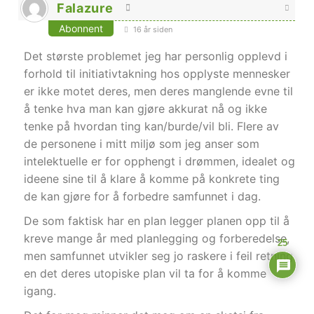
Falazure
Abonnent
16 år siden
Det største problemet jeg har personlig opplevd i
forhold til initiativtakning hos opplyste mennesker
er ikke motet deres, men deres manglende evne til
å tenke hva man kan gjøre akkurat nå og ikke
tenke på hvordan ting kan/burde/vil bli. Flere av
de personene i mitt miljø som jeg anser som
intelektuelle er for opphengt i drømmen, idealet og
ideene sine til å klare å komme på konkrete ting
de kan gjøre for å forbedre samfunnet i dag.
De som faktisk har en plan legger planen opp til å
kreve mange år med planlegging og forberedelse,
25
men samfunnet utvikler seg jo raskere i feil retning
en det deres utopiske plan vil ta for å komme
igang.