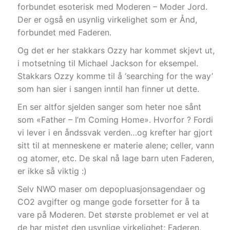
forbundet esoterisk med Moderen – Moder Jord.
Der er også en usynlig virkelighet som er Ånd,
forbundet med Faderen.
Og det er her stakkars Ozzy har kommet skjevt ut,
i motsetning til Michael Jackson for eksempel.
Stakkars Ozzy komme til å ‘searching for the way’
som han sier i sangen inntil han finner ut dette.
En ser altfor sjelden sanger som heter noe sånt
som «Father – I’m Coming Home». Hvorfor ? Fordi
vi lever i en åndssvak verden…og krefter har gjort
sitt til at menneskene er materie alene; celler, vann
og atomer, etc. De skal nå lage barn uten Faderen,
er ikke så viktig :)
Selv NWO maser om depopluasjonsagendaer og
CO2 avgifter og mange gode forsetter for å ta
vare på Moderen. Det største problemet er vel at
de har mistet den usynlige virkelighet; Faderen,