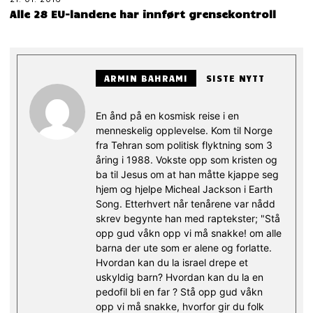
Alle 28 EU-landene har innført grensekontroll
ARMIN BAHRAMI
SISTE NYTT
En ånd på en kosmisk reise i en
menneskelig opplevelse. Kom til Norge
fra Tehran som politisk flyktning som 3
åring i 1988. Vokste opp som kristen og
ba til Jesus om at han måtte kjappe seg
hjem og hjelpe Micheal Jackson i Earth
Song. Etterhvert når tenårene var nådd
skrev begynte han med raptekster; "Stå
opp gud våkn opp vi må snakke! om alle
barna der ute som er alene og forlatte.
Hvordan kan du la israel drepe et
uskyldig barn? Hvordan kan du la en
pedofil bli en far ? Stå opp gud våkn
opp vi må snakke, hvorfor gir du folk