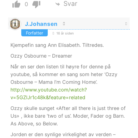
Svar
0
J.Johansen
Forfatter
16 år siden
Kjempefin sang Ann Elisabeth. Tiltredes.
Ozzy Osbourne – Dreamer
Når en ser den listen til høyre for denne på
youtube, så kommer en sang som heter ‘Ozzy
Osbourne – Mama I’m Coming Home’.
http://www.youtube.com/watch?
v=5GZlJr1c48k&feature=related
Ozzy skulle sunget «After all there is just three of
Us» , ikke bare ‘two of us’. Moder, Fader og Barn.
As Above, so Below.
Jorden er den synlige virkelighet av verden –