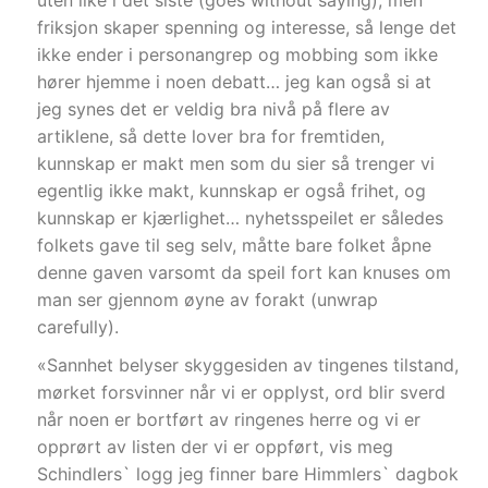
uten like i det siste (goes without saying), men
friksjon skaper spenning og interesse, så lenge det
ikke ender i personangrep og mobbing som ikke
hører hjemme i noen debatt… jeg kan også si at
jeg synes det er veldig bra nivå på flere av
artiklene, så dette lover bra for fremtiden,
kunnskap er makt men som du sier så trenger vi
egentlig ikke makt, kunnskap er også frihet, og
kunnskap er kjærlighet… nyhetsspeilet er således
folkets gave til seg selv, måtte bare folket åpne
denne gaven varsomt da speil fort kan knuses om
man ser gjennom øyne av forakt (unwrap
carefully).
«Sannhet belyser skyggesiden av tingenes tilstand,
mørket forsvinner når vi er opplyst, ord blir sverd
når noen er bortført av ringenes herre og vi er
opprørt av listen der vi er oppført, vis meg
Schindlers` logg jeg finner bare Himmlers` dagbok