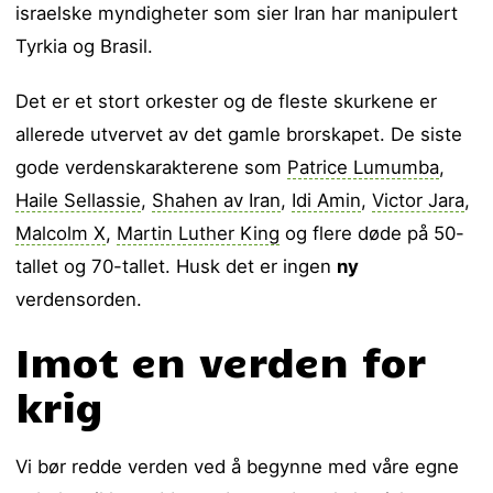
israelske myndigheter som sier Iran har manipulert
Tyrkia og Brasil.
Det er et stort orkester og de fleste skurkene er
allerede utvervet av det gamle brorskapet. De siste
gode verdenskarakterene som
Patrice Lumumba
,
Haile Sellassie
,
Shahen av Iran
,
Idi Amin
,
Victor Jara
,
Malcolm X
,
Martin Luther King
og flere døde på 50-
tallet og 70-tallet. Husk det er ingen
ny
verdensorden.
Imot en verden for
krig
Vi bør redde verden ved å begynne med våre egne