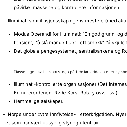
påvirke massene og kontrollere informasjonen.
– Illuminati som illusjonsskapingens mestere (med akt
Modus Operandi for Illuminati: ”En god grunn og den
tension”, ”å slå mange fluer i ett smekk”, ”å skjule t
Det globale pengesystemet, sentralbankene og Ro
Plasseringen av Illuminatis logo på 1-dollarseddelen er et symbo
Illuminati-kontrollerte organisasjoner (Det Intern
Frimurerordenen, Røde Kors, Rotary osv. osv.).
Hemmelige selskaper.
– Norge under «ytre innflytelse» i etterkrigstiden. Nyere
det som har vært «usynlig styring utenfra».