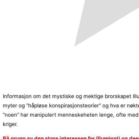
Informasjon om det mystiske og mektige brorskapet Illu
myter og ”håpløse konspirasjonsteorier” og hva er nøkte
”noen” har manipulert menneskeheten lenge,
ofte med 
kriger.
På grunn av den store interessen for Illuminati og de