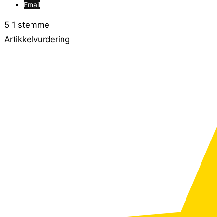
Email
5
1
stemme
Artikkelvurdering