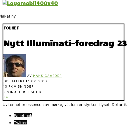
FOLKET
Nytt Illuminati-foredrag 2
AV
HANS GAARDER
OPPDATERT
17. 02. 2016
10.7K VISNINGER
2 MINUTTER LESETID
34
Uvitenhet er essensen av mørke, visdom er styrken i lyset: Del arti
Facebook
Twitter