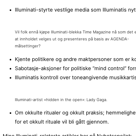
Illuminati-styrte vestlige media som Illuminatis nytt
Vil folk ennå kjøpe Illuminati-blekka Time Magazine nå som det e
at innholdet velges ut og presenteres på basis av AGENDA-
målsettinger?
Kjente politikere og andre maktpersoner som er kont
Sabotasje-aksjoner for politiske ”mind control” form
Illuminatis kontroll over toneangivende musikkart
Illuminati-artist «hidden in the open»: Lady Gaga.
Om okkulte ritualer og okkult praksis; hemmelighe
for et okkult rituale vil bli gått gjennom.