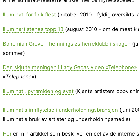
Mine Illuminati-relaterte artikler her på Nyhetsspeilet:
Illuminati for folk flest
(oktober 2010 – fyldig oversikts-a
Illuminartistenes topp 13
(august 2010 – om de mest kj
Bohemian Grove – hemningsløs herreklubb i skogen
(ju
sommer)
Den skjulte meningen i Lady Gagas video «Telephone»
«
Telephone
«)
Illuminati, pyramiden og øyet
(Kjente artisters oppvisn
Illuminatis innflytelse i underholdningsbransjen
(juni 20
Illuminatis bruk av artister og underholdningsmedia)
Her
er min artikkel som beskriver en del av de interne