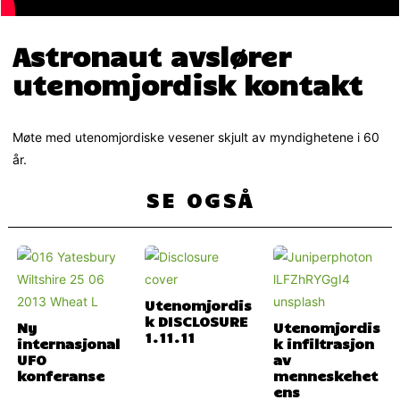
Astronaut avslører
utenomjordisk kontakt
Møte med utenomjordiske vesener skjult av myndighetene i 60
år.
SE OGSÅ
Utenomjordis
k DISCLOSURE
Ny
Utenomjordis
1.11.11
internasjonal
k infiltrasjon
UFO
av
konferanse
menneskehet
ens