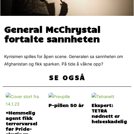
General McChrystal
fortalte sannheten
Kynismen spilles for åpen scene. Generalen sa sannheten om
Afghanistan og fikk sparken. På tide å våkne opp?
SE OGSÅ
P-pillen 50 år
Ekspert:
TETRA
«Hemmelig
nødnett er
agent fikk
helseskadelig
terrorvarsel
før Pride-