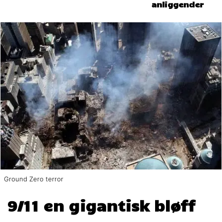
anliggender
Ground Zero terror
9/11 en gigantisk bløff