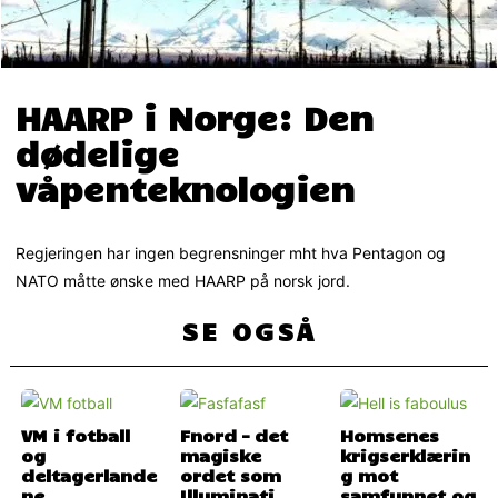
HAARP i Norge: Den
dødelige
våpenteknologien
Regjeringen har ingen begrensninger mht hva Pentagon og
NATO måtte ønske med HAARP på norsk jord.
SE OGSÅ
VM i fotball
Fnord – det
Homsenes
og
magiske
krigserklærin
deltagerlande
ordet som
g mot
ne
Illuminati
samfunnet og