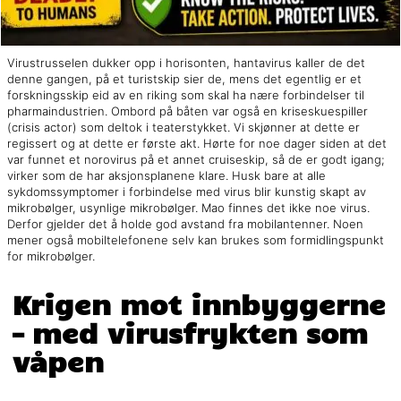
Virustrusselen dukker opp i horisonten, hantavirus kaller de det
denne gangen, på et turistskip sier de, mens det egentlig er et
forskningsskip eid av en riking som skal ha nære forbindelser til
pharmaindustrien. Ombord på båten var også en kriseskuespiller
(crisis actor) som deltok i teaterstykket. Vi skjønner at dette er
regissert og at dette er første akt. Hørte for noe dager siden at det
var funnet et norovirus på et annet cruiseskip, så de er godt igang;
virker som de har aksjonsplanene klare. Husk bare at alle
sykdomssymptomer i forbindelse med virus blir kunstig skapt av
mikrobølger, usynlige mikrobølger. Mao finnes det ikke noe virus.
Derfor gjelder det å holde god avstand fra mobilantenner. Noen
mener også mobiltelefonene selv kan brukes som formidlingspunkt
for mikrobølger.
Krigen mot innbyggerne
– med virusfrykten som
våpen