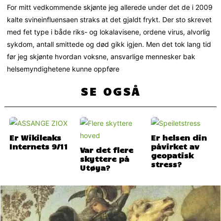
For mitt vedkommende skjønte jeg allerede under det de i 2009
kalte svineinfluensaen straks at det gjaldt frykt. Der sto skrevet
med fet type i både riks- og lokalavisene, ordene virus, alvorlig
sykdom, antall smittede og død gikk igjen. Men det tok lang tid
før jeg skjønte hvordan voksne, ansvarlige mennesker bak
helsemyndighetene kunne oppføre
SE OGSÅ
Er Wikileaks
Er helsen din
Internets 9/11
påvirket av
Var det flere
geopatisk
skyttere på
stress?
Utøya?