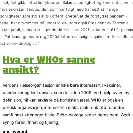
mel, det gikk i ettertid rykter om Salamas uenighet og konfrontasjon 
eralsekretær Tedros, den som har fulgt med har sett at mange
sonligheter som sto slik til i offentligheten at de forstyrret pandemi-
nene, har omkommet på underlig vis, som også President av Tanzania,
n Magufuli, som etter sigende døde i mars 2021 av Korona, 61 år gamme
ps://africanarguments.org/2020/04/the-campaign-against-tedros-adha
ective-or-ideological/
Hva er WHOs sanne
ansikt?
Verdens Helseorganisasjon er ikke bare interessert i vaksiner,
pandemier og lockdowns, som de siden 2009, ved hjelp av en ny
definisjon, nå kan erklære på korteste varsel. WHO er også en
politisk organisasjon, interessert i makt, makt nok til å forandre
samfunnet etter eget bilde. Pride-bevegelsen er deres barn. Godt
synlig foran, frihet og kjærlig,
SE OGSÅ