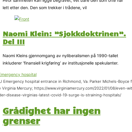
Hvor sannheten kan ligge begravet, vet bare den som ofte har
lett etter den. Den som trekker i trådene, vil
Naomi Klein: ”Sjokkdoktrinen”.
Del III
Naomi Kleins gjennomgang av nyliberalismen på 1990-tallet
inkluderer ’finansiell krigføring’ av institusjonelle spekulanter.
 Emergency hospital entrance in Richmond, Va. Parker Michels-Boyce f
 Virginia Mercury; https://www.virginiamercury.com/2022/01/08/even-wi
der-disease-virginias-latest-covid-19-surge-is-straining-hospitals/
Grådighet har ingen
grenser