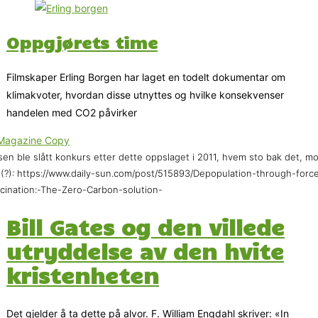
Oppgjørets time
Filmskaper Erling Borgen har laget en todelt dokumentar om
klimakvoter, hvordan disse utnyttes og hvilke konsekvenser
handelen med CO2 påvirker
sen ble slått konkurs etter dette oppslaget i 2011, hvem sto bak det, m
 (?): https://www.daily-sun.com/post/515893/Depopulation-through-forc
cination:-The-Zero-Carbon-solution-
Bill Gates og den villede
utryddelse av den hvite
kristenheten
Det gjelder å ta dette på alvor. F. William Engdahl skriver: «In