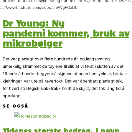
 brukes for å få folk syke. Se og hør hele intervjuet her, starter 48:20 :
ps://www.bitchute.com/video/ahlAVgFQxLIb
Dr Young: Ny
pandemi kommer, bruk av
mikrobølger
Det var planlagt over flere hundrede år, og langsomt og
umerkelig strammet de tøylene til slik at vi først i slutten av det
19ende århundre begynte å skjønne at noen hensynløse, brutale
kjeltringer, var ute på røvertokt. Det var åpenbart planlagt slik,
for hvert strategisk sjakktrekk holdt de skjult, det tok lang tid å
oppdage
SE OGSÅ
Tidenes største bedrag, i navn