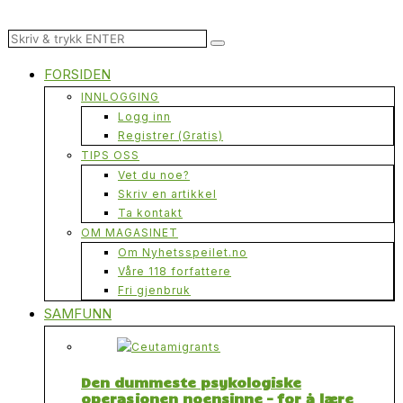
FORSIDEN
INNLOGGING
Logg inn
Registrer (Gratis)
TIPS OSS
Vet du noe?
Skriv en artikkel
Ta kontakt
OM MAGASINET
Om Nyhetsspeilet.no
Våre 118 forfattere
Fri gjenbruk
SAMFUNN
Den dummeste psykologiske
operasjonen noensinne – for å lære