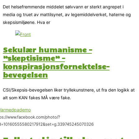
Det helsefremmende middelet sølvvann er sterkt angrepet i
media og truet av mattilsynet, av legemiddelverket, haterne og
skepsismiljøene. Hva er
Sekulær humanisme –
”skeptisisme” –
konspirasjonsfornektelse-
bevegelsen
CSI/Skepsis-bevegelsen liker tryllekunstnere, ut fra den logikk at
alt som KAN fakes MÅ være fake.
ps://www.facebook.com/photo/?
id=10160555580217912&set=g.339745245070326