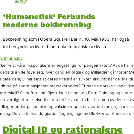
‘Humanetisk’ Forbunds
moderne bokbrenning
Bokbrenning som i Opera Square i Berlin, 10. Mai 1933, har også
blitt en yndet aktivitet blant enkelte politiske aktivister
ker vi at våre rikspolitikere er engstelige for pengemakten? At de har 
dens til å ville føye seg, hver gang en oligark og milliardær går forbi? M
e bare dem; vi har sett at deres kneskåler svikter, akkurat når de skal til
dhilse på andre nasjoners statsoverhoder? Er det de norske rikspolitike
nøtteskall? Samt folk som Bjørn-Inge Larsen og Bjørn Guldvog og andre
dreverdigheter i Helsedirektoratet? Hva de to har bak seg av destrukti
dlinger under pandemien og vaksineringen, savner det ærlige, moralsk
nnlag. De visste hva de gjorde. Tegning lagd av Ole-Morten Andersen.
Digital ID og rationalene