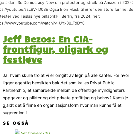
ge siden. Se Democracy Now om protester og streik på Amazon i 2024:
ps://youtu.be/ssc8V-iD03E Også Elon Musk tilhører den store familie. Se
tester ved Teslas nye bilfabrikk i Berlin, fra 2024, her:
tps://www.youtube.com/watch?v=UYx88_TdDY0
Jeff Bezos: En CIA-
frontfigur, oligark og
festløve
Ja, hvem skulle tro at vi er omgitt av løgn på alle kanter. For hvor
ligger egentlig hensikten bak det som kalles Privat Public
Partnership, et samarbeide mellom de offentlige myndigheters
oppgaver og plikter og det private profittjag og behov? Kanskje
gjaldt det å finne en organisasjonsform hvor man kunne få et
sugerør inn i
SE OGSÅ