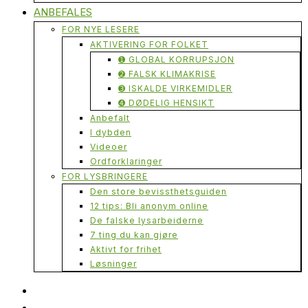
ANBEFALES
FOR NYE LESERE
AKTIVERING FOR FOLKET
➊ GLOBAL KORRUPSJON
➋ FALSK KLIMAKRISE
➌ ISKALDE VIRKEMIDLER
➍ DØDELIG HENSIKT
Anbefalt
I dybden
Videoer
Ordforklaringer
FOR LYSBRINGERE
Den store bevissthetsguiden
12 tips: Bli anonym online
De falske lysarbeiderne
7 ting du kan gjøre
Aktivt for frihet
Løsninger