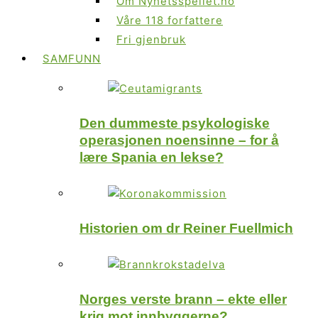
Om Nyhetsspeilet.no
Våre 118 forfattere
Fri gjenbruk
SAMFUNN
Den dummeste psykologiske
operasjonen noensinne – for å
lære Spania en lekse?
Historien om dr Reiner Fuellmich
Norges verste brann – ekte eller
krig mot innbyggerne?