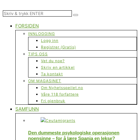
FORSIDEN
INNLOGGING
Logg inn
Registrer (Gratis)
TIPS OSS
Vet du noe?
Skriv en artikkel
Ta kontakt
OM MAGASINET
Om Nyhetsspeilet.no
Våre 118 forfattere
Fri gjenbruk
SAMFUNN
Den dummeste psykologiske operasjonen
noensinne – for å lære Spania en lekse?