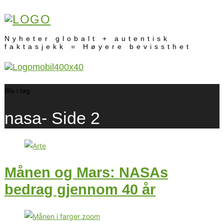
Nyheter globalt + autentisk
faktasjekk = Høyere bevissthet
Bla i tag
nasa
- Side 2
Månen og Mars: NASAs
bedrag gjennom 40 år