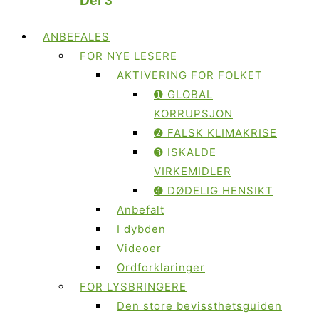
Del 3
ANBEFALES
FOR NYE LESERE
AKTIVERING FOR FOLKET
➊ GLOBAL
KORRUPSJON
➋ FALSK KLIMAKRISE
➌ ISKALDE
VIRKEMIDLER
➍ DØDELIG HENSIKT
Anbefalt
I dybden
Videoer
Ordforklaringer
FOR LYSBRINGERE
Den store bevissthetsguiden