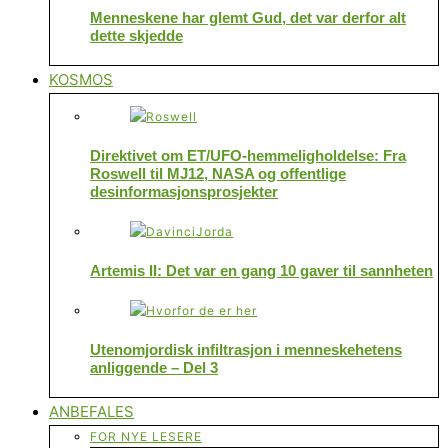
Menneskene har glemt Gud, det var derfor alt
dette skjedde
KOSMOS
Direktivet om ET/UFO-hemmeligholdelse: Fra
Roswell til MJ12, NASA og offentlige
desinformasjonsprosjekter
Artemis II: Det var en gang 10 gaver til sannheten
Utenomjordisk infiltrasjon i menneskehetens
anliggende – Del 3
ANBEFALES
FOR NYE LESERE