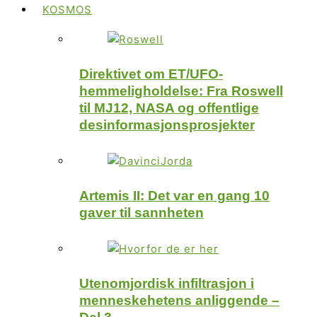
KOSMOS
Direktivet om ET/UFO-
hemmeligholdelse: Fra Roswell
til MJ12, NASA og offentlige
desinformasjonsprosjekter
Artemis II: Det var en gang 10
gaver til sannheten
Utenomjordisk infiltrasjon i
menneskehetens anliggende –