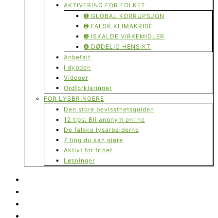
AKTIVERING FOR FOLKET
➊ GLOBAL KORRUPSJON
➋ FALSK KLIMAKRISE
➌ ISKALDE VIRKEMIDLER
➍ DØDELIG HENSIKT
Anbefalt
I dybden
Videoer
Ordforklaringer
FOR LYSBRINGERE
Den store bevissthetsguiden
12 tips: Bli anonym online
De falske lysarbeiderne
7 ting du kan gjøre
Aktivt for frihet
Løsninger