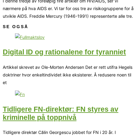
I denne tredje av foreløpig fire artikler om HIV/AIDS, ser vi
nærmere på hva AIDS er. Vi tar for oss tre av risikogruppene for å
utvikle AIDS. Freddie Mercury (1946-1991) representerte alle tre.
SE OGSÅ
Digital ID og rationalene for tyranniet
Artikkel skrevet av Ole-Morten Andersen Det er rett utifra Hegels
doktriner hvor enkeltindividet ikke eksisterer. Å redusere noen til
et
Tidligere FN-direktør: FN styres av
kriminelle på toppnivå
Tidligere direktør Călin Georgescu jobbet for FN i 20 år. I