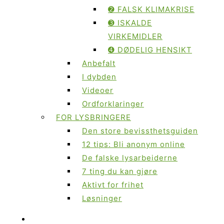
➋ FALSK KLIMAKRISE
➌ ISKALDE
VIRKEMIDLER
➍ DØDELIG HENSIKT
Anbefalt
I dybden
Videoer
Ordforklaringer
FOR LYSBRINGERE
Den store bevissthetsguiden
12 tips: Bli anonym online
De falske lysarbeiderne
7 ting du kan gjøre
Aktivt for frihet
Løsninger