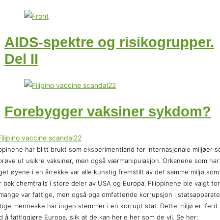
AIDS-spektre og risikogrupper.
Del II
Forebygger vaksiner sykdom?
ippinene har blitt brukt som eksperimentland for internasjonale miljøer 
 prøve ut usikre vaksiner, men også værmanipulasjon. Orkanene som har
get øyene i en årrekke var alle kunstig fremstilt av det samme miljø som
r bak chemtrails i store deler av USA og Europa. Filippinene ble valgt for
mange var fattige, men også pga omfattende korrupsjon i statsapparate
tige menneske har ingen stemmer i en korrupt stat. Dette miljø er iferd
 å fattiggjøre Europa, slik at de kan herje her som de vil. Se her: