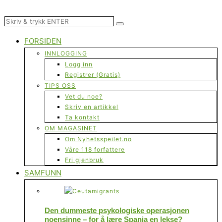
FORSIDEN
INNLOGGING
Logg inn
Registrer (Gratis)
TIPS OSS
Vet du noe?
Skriv en artikkel
Ta kontakt
OM MAGASINET
Om Nyhetsspeilet.no
Våre 118 forfattere
Fri gjenbruk
SAMFUNN
Den dummeste psykologiske operasjonen
noensinne – for å lære Spania en lekse?