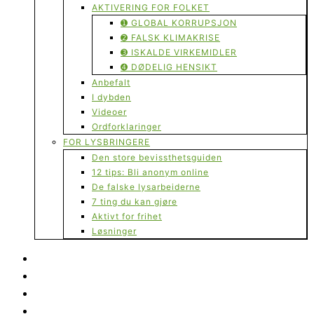
AKTIVERING FOR FOLKET
➊ GLOBAL KORRUPSJON
➋ FALSK KLIMAKRISE
➌ ISKALDE VIRKEMIDLER
➍ DØDELIG HENSIKT
Anbefalt
I dybden
Videoer
Ordforklaringer
FOR LYSBRINGERE
Den store bevissthetsguiden
12 tips: Bli anonym online
De falske lysarbeiderne
7 ting du kan gjøre
Aktivt for frihet
Løsninger