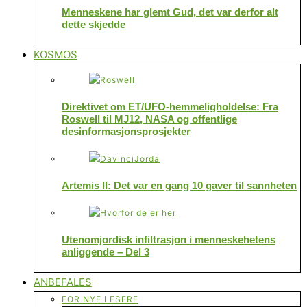
Menneskene har glemt Gud, det var derfor alt
dette skjedde
KOSMOS
Direktivet om ET/UFO-hemmeligholdelse: Fra
Roswell til MJ12, NASA og offentlige
desinformasjonsprosjekter
Artemis II: Det var en gang 10 gaver til sannheten
Utenomjordisk infiltrasjon i menneskehetens
anliggende – Del 3
ANBEFALES
FOR NYE LESERE