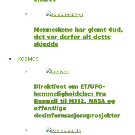
Menneskene har glemt Gud,
det var derfor alt dette
skjedde
KOSMOS
Direktivet om ET/UFO-
hemmeligholdelse: Fra
Roswell til MJ12, NASA og
offentlige
desinformasjonsprosjekter