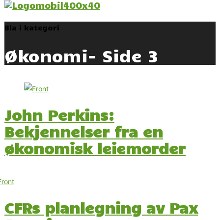
Bla i kategori
Økonomi
- Side 3
John Perkins:
Bekjennelser fra en
økonomisk leiemorder
CFRs planlegning av Pax