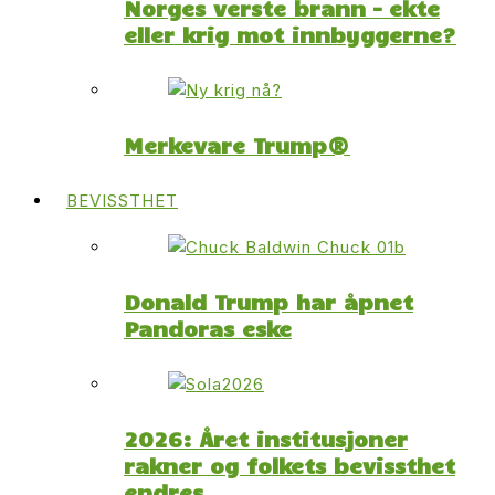
Norges verste brann – ekte
eller krig mot innbyggerne?
Merkevare Trump®
BEVISSTHET
Donald Trump har åpnet
Pandoras eske
2026: Året institusjoner
rakner og folkets bevissthet
endres