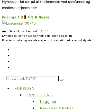
Nyhetsspeilet ser på ulike elementer ved samfunnet og
mediesituasjonen som
Forrige
1
2
3
4
5
6
Neste
Autentisk faktasjekker siden 2009
Nyhetsspeilet.no » Se gjennom illusjonene og bli fri
Eneste sannhetsgravende magasin i komplett bredde og full dybde
FORSIDEN
INNLOGGING
Logg inn
Registrer (Gratis)