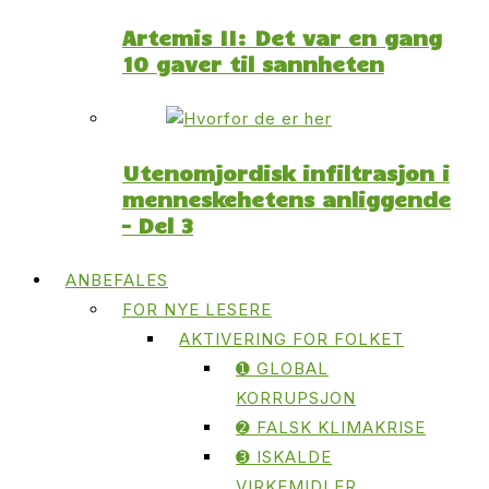
Artemis II: Det var en gang
10 gaver til sannheten
Utenomjordisk infiltrasjon i
menneskehetens anliggende
– Del 3
ANBEFALES
FOR NYE LESERE
AKTIVERING FOR FOLKET
➊ GLOBAL
KORRUPSJON
➋ FALSK KLIMAKRISE
➌ ISKALDE
VIRKEMIDLER