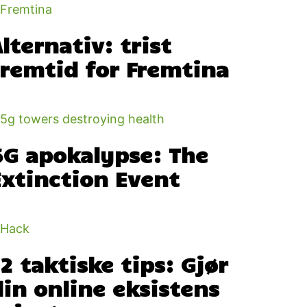
lternativ: trist
fremtid for Fremtina
5G apokalypse: The
Extinction Event
12 taktiske tips: Gjør
din online eksistens