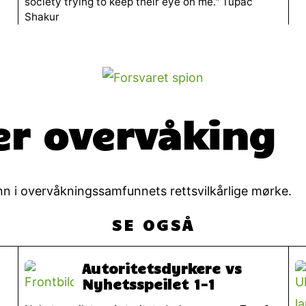
society trying to keep their eye on me." Tupac
Shakur
er overvåking
inn i overvåkningssamfunnets rettsvilkårlige mørke.
SE OGSÅ
Autoritetsdyrkere vs
Nyhetsspeilet 1-1