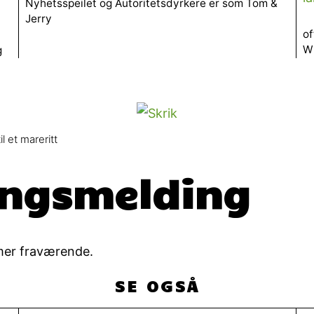
Nyhetsspeilet og Autoritetsdyrkere er som Tom &
Jerry
of
W
g
 et mareritt
ngsmelding
 mer fraværende.
SE OGSÅ