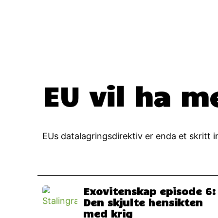
EU vil ha m
EUs datalagringsdirektiv er enda et skritt 
Exovitenskap episode 6:
Den skjulte hensikten
med krig