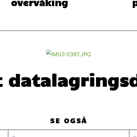
overvåking
 datalagringsd
SE OGSÅ