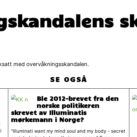
gskandalens sk
rksatt med overvåkningsskandalen.
SE OGSÅ
Ble 2012-brevet fra den
norske politikeren
skrevet av Illuminatis
mørkemann i Norge?
t
i
"Illuminati want my mind soul and my body - secret