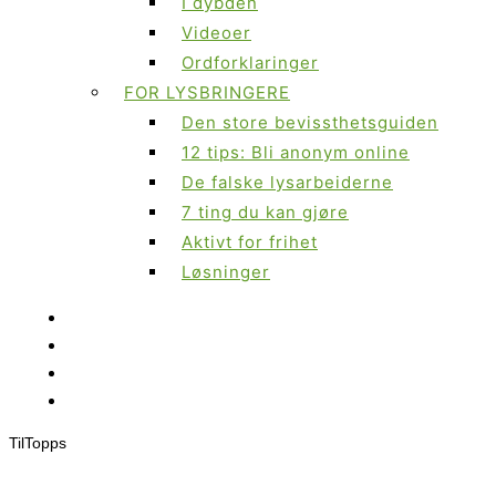
I dybden
Videoer
Ordforklaringer
FOR LYSBRINGERE
Den store bevissthetsguiden
12 tips: Bli anonym online
De falske lysarbeiderne
7 ting du kan gjøre
Aktivt for frihet
Løsninger
Til
Topps