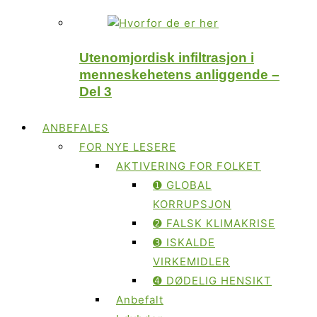
Utenomjordisk infiltrasjon i
menneskehetens anliggende –
Del 3
ANBEFALES
FOR NYE LESERE
AKTIVERING FOR FOLKET
➊ GLOBAL
KORRUPSJON
➋ FALSK KLIMAKRISE
➌ ISKALDE
VIRKEMIDLER
➍ DØDELIG HENSIKT
Anbefalt