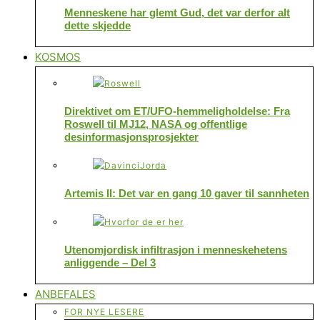
Menneskene har glemt Gud, det var derfor alt
dette skjedde
KOSMOS
Direktivet om ET/UFO-hemmeligholdelse: Fra
Roswell til MJ12, NASA og offentlige
desinformasjonsprosjekter
Artemis II: Det var en gang 10 gaver til sannheten
Utenomjordisk infiltrasjon i menneskehetens
anliggende – Del 3
ANBEFALES
FOR NYE LESERE