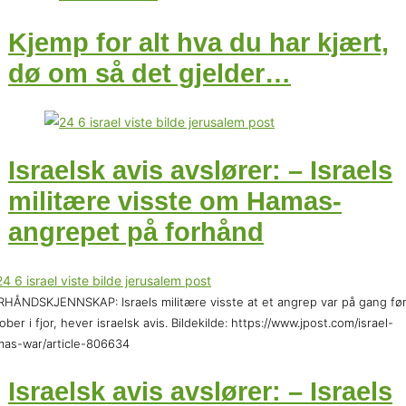
Kjemp for alt hva du har kjært,
dø om så det gjelder…
Israelsk avis avslører: – Israels
militære visste om Hamas-
angrepet på forhånd
HÅNDSKJENNSKAP: Israels militære visste at et angrep var på gang før 
ober i fjor, hever israelsk avis. Bildekilde: https://www.jpost.com/israel-
as-war/article-806634
Israelsk avis avslører: – Israels