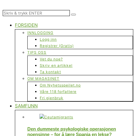
FORSIDEN
INNLOGGING
Logg inn
Registrer (Gratis)
TIPS OSS
Vet du noe?
Skriv en artikkel
Ta kontakt
OM MAGASINET
Om Nyhetsspeilet.no
Våre 118 forfattere
Fri gjenbruk
SAMFUNN
Den dummeste psykologiske operasjonen
noensinne – for å lære Spania en lekse?