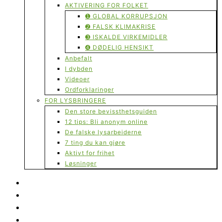
AKTIVERING FOR FOLKET
➊ GLOBAL KORRUPSJON
➋ FALSK KLIMAKRISE
➌ ISKALDE VIRKEMIDLER
➍ DØDELIG HENSIKT
Anbefalt
I dybden
Videoer
Ordforklaringer
FOR LYSBRINGERE
Den store bevissthetsguiden
12 tips: Bli anonym online
De falske lysarbeiderne
7 ting du kan gjøre
Aktivt for frihet
Løsninger