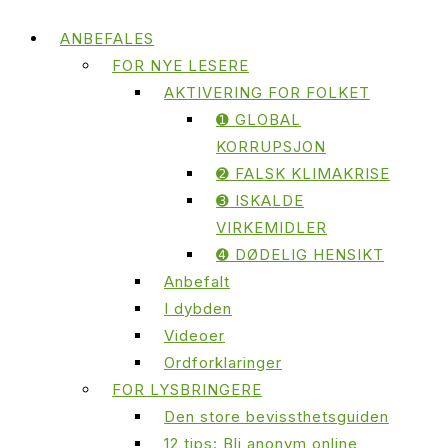
ANBEFALES
FOR NYE LESERE
AKTIVERING FOR FOLKET
➊ GLOBAL
KORRUPSJON
➋ FALSK KLIMAKRISE
➌ ISKALDE
VIRKEMIDLER
➍ DØDELIG HENSIKT
Anbefalt
I dybden
Videoer
Ordforklaringer
FOR LYSBRINGERE
Den store bevissthetsguiden
12 tips: Bli anonym online