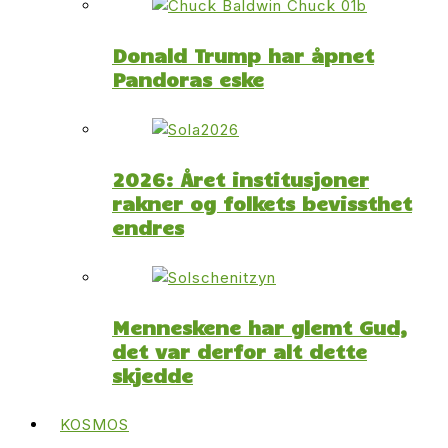
Donald Trump har åpnet
Pandoras eske
2026: Året institusjoner
rakner og folkets bevissthet
endres
Menneskene har glemt Gud,
det var derfor alt dette
skjedde
KOSMOS