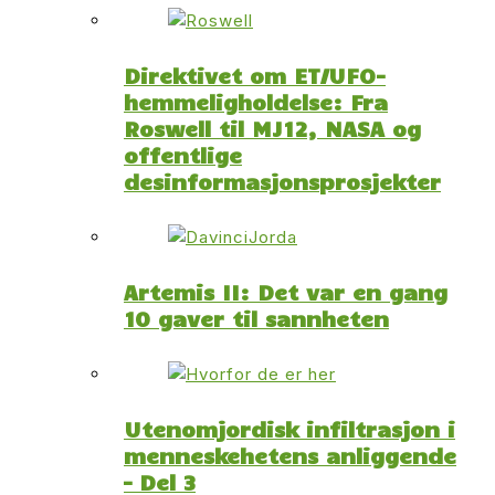
Direktivet om ET/UFO-
hemmeligholdelse: Fra
Roswell til MJ12, NASA og
offentlige
desinformasjonsprosjekter
Artemis II: Det var en gang
10 gaver til sannheten
Utenomjordisk infiltrasjon i
menneskehetens anliggende
– Del 3