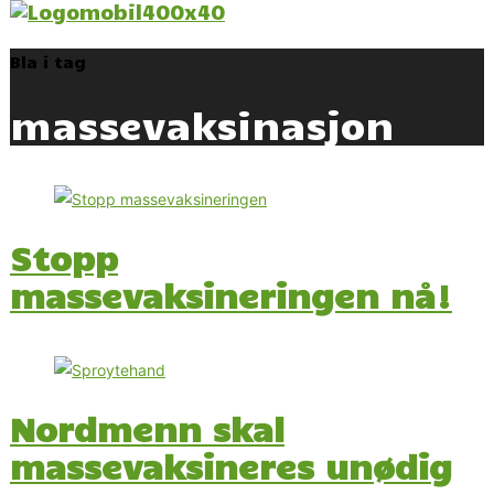
Bla i tag
massevaksinasjon
Stopp
massevaksineringen nå!
Nordmenn skal
massevaksineres unødig