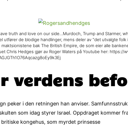
ve truth and love on our side…Murdoch, Trump and Starmer, what
ael utfører de blodige handlinger, mens deler av "det utvalgte folk
maktsionistene bak The British Empire, de som eier alle bankene 
vjuet Chris Hedges gjør av Roger Waters på Youtube her: https:
AGJGTh1O76Aqcazg8oEy9k3Ej
r verdens bef
gn peker i den retningen han anviser. Samfunnsstruktu
kulten som idag styrer Israel. Oppdraget kommer fra 
 britiske kongehus, som myrdet prinsesse