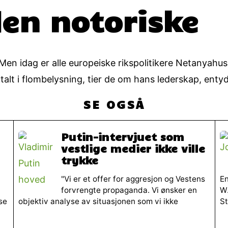
en notoriske
en idag er alle europeiske rikspolitikere Netanyahus
talt i flombelysning, tier de om hans lederskap, entyd
SE OGSÅ
Putin-intervjuet som
vestlige medier ikke ville
trykke
"Vi er et offer for aggresjon og Vestens
En
forvrengte propaganda. Vi ønsker en
W.
se
objektiv analyse av situasjonen som vi ikke
St