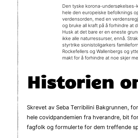
Den tyske korona-undersøkelses-ko
hele den europeiske befolknings op
verdensorden, med en verdensregjer
og bruke all kraft på å forhindre at de
Husk at det bare er en eneste grun
ikke alle naturressurser, ennå. Stra
styrtrike sionistoligarkers familief
Rockefellers og Wallenbergs og ytter
makt for å forhindre at noe skjer 
Historien o
Skrevet av Seba Terribilini Bakgrunnen, f
hele covidpandemien fra hverandre, bit for
fagfolk og formulerte for dem treffende sp