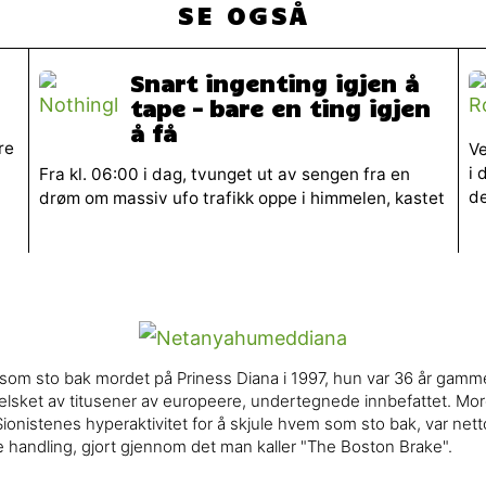
SE OGSÅ
Snart ingenting igjen å
tape – bare en ting igjen
å få
re
Ve
i 
Fra kl. 06:00 i dag, tvunget ut av sengen fra en
de
drøm om massiv ufo trafikk oppe i himmelen, kastet
l som sto bak mordet på Priness Diana i 1997, hun var 36 år gam
sket av titusener av europeere, undertegnede innbefattet. Mord
ionistenes hyperaktivitet for å skjule hvem som sto bak, var n
e handling, gjort gjennom det man kaller "The Boston Brake".