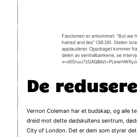
Fascismen er ankommet: "But we ha
hatred and lies" (38:26). Staten Isr
applauderer. Oppdraget kommer fra 
delen av sentralbankene, se inter
v=x6Snuu7zGAQ&list=PLewmWXyJ
De redusere
Vernon Coleman har et budskap, og alle te
dreid mot dette dødskultens sentrum, døds
City of London. Det er dem som styrer det