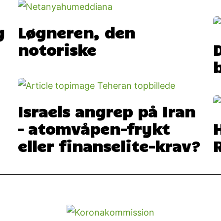
g
Løgneren, den
notoriske
Israels angrep på Iran
– atomvåpen-frykt
eller finanselite-krav?