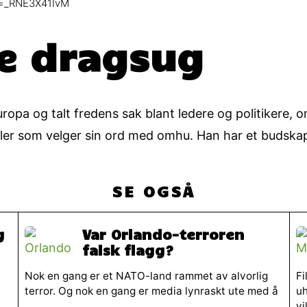
v=_RNE3X41IvM
ke dragsug
uropa og talt fredens sak blant ledere og politikere,
ler som velger sin ord med omhu. Han har et budskap 
SE OGSÅ
g
Var Orlando-terroren
falsk flagg?
Nok en gang er et NATO-land rammet av alvorlig
Fi
terror. Og nok en gang er media lynraskt ute med å
uh
vi