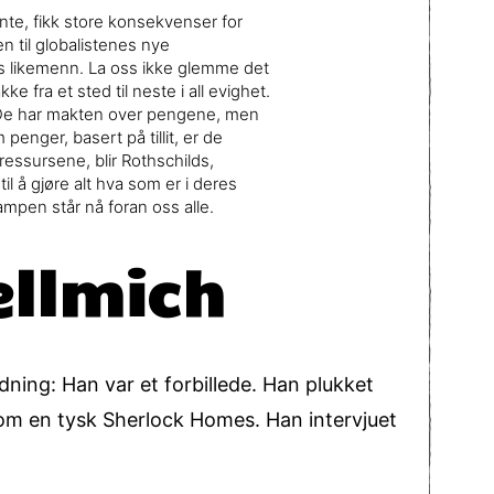
te, fikk store konsekvenser for
 til globalistenes nye
s likemenn. La oss ikke glemme det
ke fra et sted til neste i all evighet.
r. De har makten over pengene, men
penger, basert på tillit, er de
ressursene, blir Rothschilds,
il å gjøre alt hva som er i deres
mpen står nå foran oss alle.
ellmich
ning: Han var et forbillede. Han plukket
 som en tysk Sherlock Homes. Han intervjuet