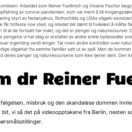
miteen: Arbeidet som Reiner Fuellmich og Viviane Fischer begyn
pfatning av corona-pandemien, som var ment å bli inngangsdøren
ing styrt av Netanyahus, Rothschilds og USAs oligark-sionister
 får fotfeste noe sted, og istedet blir dømt til hvileløst å måtte flak
n til at de fortsatt har makt, og det er penger og naturressurse
ks pengene vi har idag er erstattet av andre enkle byttesedler som 
ormuer ingenting verdt lenger. Tar noen andre kontrollen over natur
lige oligarker fra samme familier satt ut av spill. Men de kommer t
med deres penger og naturressursene som ikke tjener dem. Den ka
m dr Reiner Fu
orfølgelsen, misbruk og den skandaløse dommen Innled
 bit, vi så det på videoopptakene fra Berlin, nesten
ørsmålsstillinger.