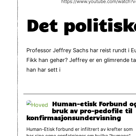
https://www.youtube.com/watch?
Det politis
Professor Jeffrey Sachs har reist rundt i E
Fikk han gehør? Jeffrey er en glimrende ta
han har sett i
Human-etisk Forbund o
bruk av pro-pedofile til
konfirmasjonsundervisning
Human-Etisk forbund er infiltrert av krefter som
har sine egne oppfatninger om hvilke "humane"