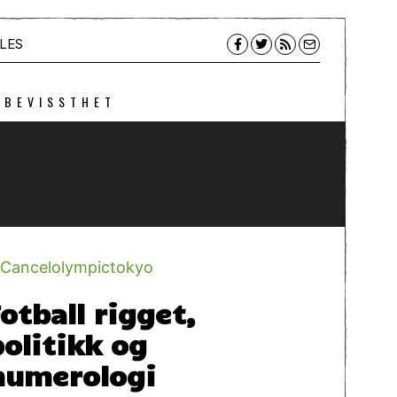
LES
 BEVISSTHET
Fotball rigget,
politikk og
numerologi