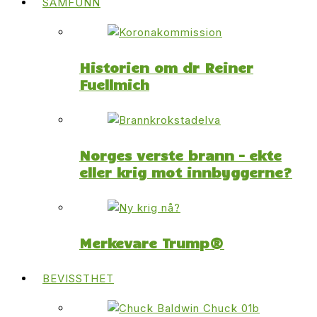
SAMFUNN
Historien om dr Reiner
Fuellmich
Norges verste brann – ekte
eller krig mot innbyggerne?
Merkevare Trump®
BEVISSTHET