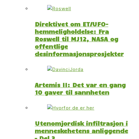
Direktivet om ET/UFO-
hemmeligholdelse: Fra
Roswell til MJ12, NASA og
offentlige
desinformasjonsprosjekter
Artemis II: Det var en gang
10 gaver til sannheten
Utenomjordisk infiltrasjon i
menneskehetens anliggende
– Del 3