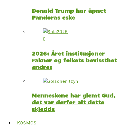
Donald Trump har åpnet
Pandoras eske
2026: Året institusjoner
rakner og folkets bevissthet
endres
Menneskene har glemt Gud,
det var derfor alt dette
skjedde
KOSMOS