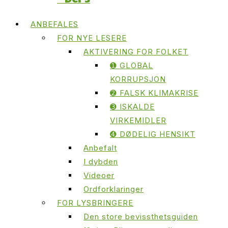
ANBEFALES
FOR NYE LESERE
AKTIVERING FOR FOLKET
➊ GLOBAL
KORRUPSJON
➋ FALSK KLIMAKRISE
➌ ISKALDE
VIRKEMIDLER
➍ DØDELIG HENSIKT
Anbefalt
I dybden
Videoer
Ordforklaringer
FOR LYSBRINGERE
Den store bevissthetsguiden