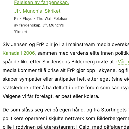
Pink Floyd - The Wall. Følelsen
av fangenskap. Jfr. Munch's
'Skriket'
Siv Jensen og FrP blir jo i all mainstream media overek
Kanada i 2006
, sammen med verdens elite innen politikk
spådde like etter Siv Jensens Bilderberg møte at «
Vår n
media kommer til å prise alt FrP gjør opp i skyene, og f
skaper sympatier eller antipatier helt etter eget (sine ei
statsledere etter å ha deltatt i dette forum som sanns
Valgene vi får forelagt, er pest eller kolera.
De som slåss seg vei på egen hånd, og fra Stortingets ta
politikere opererer i skjulte nettverk som Bilderbergern
pille i rødvinen på uterestaurant i Oslo, med påfølgend