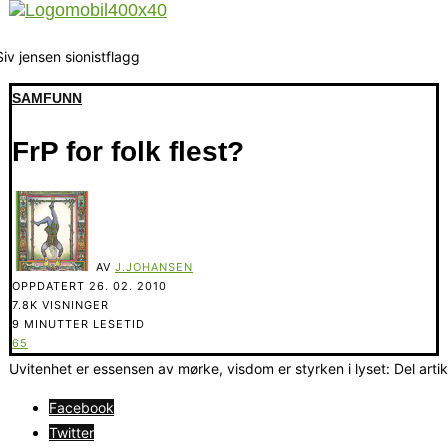
SAMFUNN
FrP for folk flest?
AV
J.JOHANSEN
OPPDATERT
26. 02. 2010
7.8K VISNINGER
9 MINUTTER LESETID
65
Uvitenhet er essensen av mørke, visdom er styrken i lyset: Del arti
Facebook
Twitter