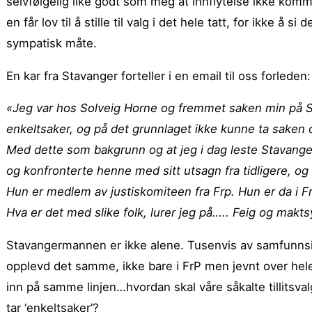
selvfølgelig like godt som meg at innflytelse ikke komm
en får lov til å stille til valg i det hele tatt, for ikke 
sympatisk måte.
En kar fra Stavanger forteller i en email til oss forleden:
«Jeg var hos Solveig Horne og fremmet saken min på St
enkeltsaker, og på det grunnlaget ikke kunne ta saken 
Med dette som bakgrunn og at jeg i dag leste Stavanger
og konfronterte henne med sitt utsagn fra tidligere, og
Hun er medlem av justiskomiteen fra Frp. Hun er da i F
Hva er det med slike folk, lurer jeg på….. Feig og maktsy
Stavangermannen er ikke alene. Tusenvis av samfunnsi
opplevd det samme, ikke bare i FrP men jevnt over hel
inn på samme linjen…hvordan skal våre såkalte tillitsva
tar ‘enkeltsaker’?