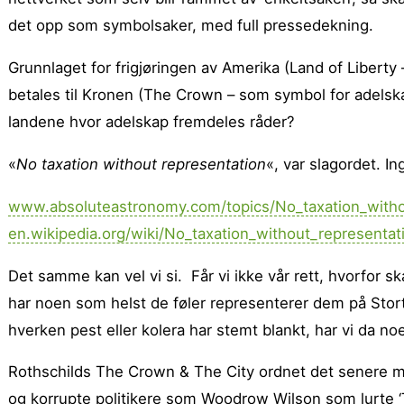
det opp som symbolsaker, med full pressedekning.
Grunnlaget for frigjøringen av Amerika (Land of Liberty 
betales til Kronen (The Crown – som symbol for adelska
landene hvor adelskap fremdeles råder?
«
No taxation without representation
«, var slagordet. I
www.absoluteastronomy.com/topics/No_taxation_witho
en.wikipedia.org/wiki/No_taxation_without_representat
Det samme kan vel vi si. Får vi ikke vår rett, hvorfor ska
har noen som helst de føler representerer dem på Stor
hverken pest eller kolera har stemt blankt, har vi da n
Rothschilds The Crown & The City ordnet det senere med
og korrupte politikere som Woodrow Wilson som lurte ‘