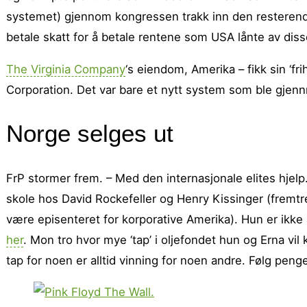
systemet) gjennom kongressen trakk inn den resterende 
betale skatt for å betale rentene som USA lånte av disse
The Virginia Company
‘s eiendom, Amerika – fikk sin ‘f
Corporation. Det var bare et nytt system som ble gjen
Norge selges ut
FrP stormer frem. – Med den internasjonale elites hjelp
skole hos David Rockefeller og Henry Kissinger (fre
være episenteret for korporative Amerika). Hun er ikke 
her
. Mon tro hvor mye ‘tap’ i oljefondet hun og Erna vil 
tap for noen er alltid vinning for noen andre. Følg pe