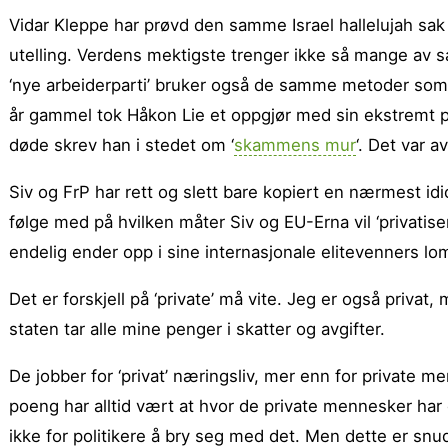
Vidar Kleppe har prøvd den samme Israel hallelujah sak
utelling. Verdens mektigste trenger ikke så mange av 
‘nye arbeiderparti’ bruker også de samme metoder som 
år gammel tok Håkon Lie et oppgjør med sin ekstremt pro-
døde skrev han i stedet om ‘
skammens mur
‘. Det var av
Siv og FrP har rett og slett bare kopiert en nærmest idi
følge med på hvilken måter Siv og EU-Erna vil ‘privatise
endelig ender opp i sine internasjonale elitevenners lo
Det er forskjell på ‘private’ må vite. Jeg er også privat,
staten tar alle mine penger i skatter og avgifter.
De jobber for ‘privat’ næringsliv, mer enn for private 
poeng har alltid vært at hvor de private mennesker har d
ikke for politikere å bry seg med det. Men dette er snu