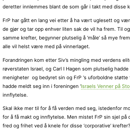
deretter innlemmes blant de som går i takt med disse k
FrP har gått en lang vei etter å ha vært uglesett og vært 
de gjør og tar opp enhver liten sak de vil ha frem. Til
samme krefter, begynner plutselig å ‘måle’ så mye fremg
alle vil helst være med på vinnerlaget.
Forandringen kom etter Siv’s mingling med verdens elit
røverstaten Israel, og Carl I Hagen som plutselig hadde
menigheter og bedyret sin og FrP ‘s uforboldne støtte ti
hadde meldt seg inn i foreningen ‘
Israels Venner på Sto
innflytelse.
Skal ikke mer til for å få verden med seg, istedenfor mot
for å få makt og innflytelse. Men mistet FrP sin sjel på
fred og frihet ved å knele for disse ‘corporative’ krefter