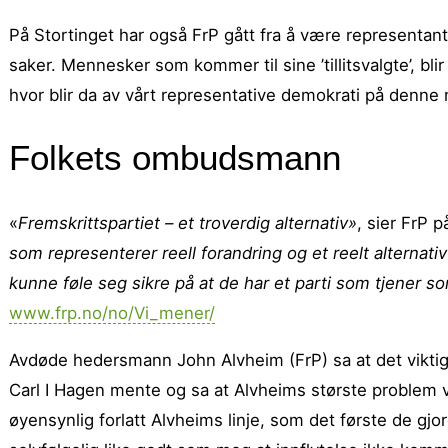
På Stortinget har også FrP gått fra å være representant
saker. Mennesker som kommer til sine ’tillitsvalgte’, bl
hvor blir da av vårt representative demokrati på denne
Folkets ombudsmann
«
Fremskrittspartiet – et troverdig alternativ»
, sier FrP 
som representerer reell forandring og et reelt alternati
kunne føle seg sikre på at de har et parti som tjener s
www.frp.no/no/Vi_mener/
Avdøde hedersmann John Alvheim (FrP) sa at det viktig
Carl I Hagen mente og sa at Alvheims største problem va
øyensynlig forlatt Alvheims linje, som det første de g