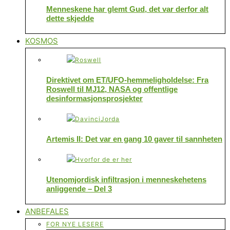
Menneskene har glemt Gud, det var derfor alt
dette skjedde
KOSMOS
Direktivet om ET/UFO-hemmeligholdelse: Fra
Roswell til MJ12, NASA og offentlige
desinformasjonsprosjekter
Artemis II: Det var en gang 10 gaver til sannheten
Utenomjordisk infiltrasjon i menneskehetens
anliggende – Del 3
ANBEFALES
FOR NYE LESERE