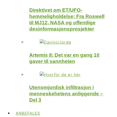
Direktivet om ET/UFO-
hemmeligholdelse: Fra Roswell
til MJ12, NASA og offentlige
desinformasjonsprosjekter
Artemis II: Det var en gang 10
gaver til sannheten
Utenomjordisk infiltrasjon i
menneskehetens anliggende –
Del 3
ANBEFALES