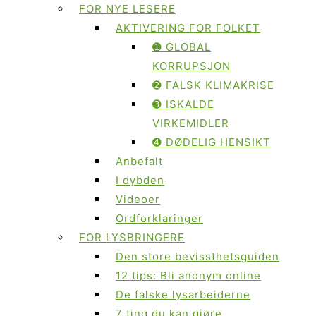
FOR NYE LESERE
AKTIVERING FOR FOLKET
➊ GLOBAL
KORRUPSJON
➋ FALSK KLIMAKRISE
➌ ISKALDE
VIRKEMIDLER
➍ DØDELIG HENSIKT
Anbefalt
I dybden
Videoer
Ordforklaringer
FOR LYSBRINGERE
Den store bevissthetsguiden
12 tips: Bli anonym online
De falske lysarbeiderne
7 ting du kan gjøre