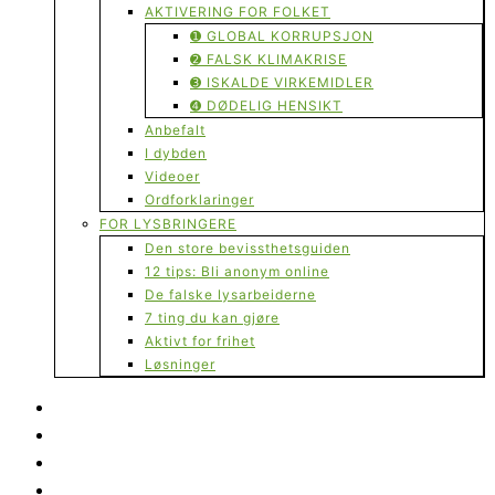
AKTIVERING FOR FOLKET
➊ GLOBAL KORRUPSJON
➋ FALSK KLIMAKRISE
➌ ISKALDE VIRKEMIDLER
➍ DØDELIG HENSIKT
Anbefalt
I dybden
Videoer
Ordforklaringer
FOR LYSBRINGERE
Den store bevissthetsguiden
12 tips: Bli anonym online
De falske lysarbeiderne
7 ting du kan gjøre
Aktivt for frihet
Løsninger