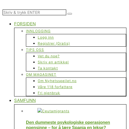
FORSIDEN
INNLOGGING
Logg inn
Registrer (Gratis)
TIPS OSS
Vet du noe?
Skriv en artikkel
Ta kontakt
OM MAGASINET
Om Nyhetsspeilet.no
Våre 118 forfattere
Fri gjenbruk
SAMFUNN
Den dummeste psykologiske operasjonen
noensinne – for å lære Spania en lekse?