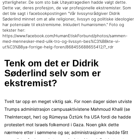
ytterligheter. De som sto bak Utøyatragedien hadde valgt dette.
Dette var, deres profesjon, de var profesjonelle ekstremister. Som
det ble sagt i facebookpostingen "Vår livssynsrådgiver Didrik
Søderlind minnet om at alle religioner, livssyn og politiske ideologier
har potensiale til ekstremisme. Inkludert humanismen." Foto og
tekster her:
https://www.facebook.com/HumanEtiskForbund/photos/sammen-
med-mennesker-med-ulik-tro-og-livssyn-bes%C3%B8kte-vi-
ut%C3%B8ya-forrige-helg-foren/868455688655412/?_rdr
Tenk om det er Didrik
Søderlind selv som er
ekstremist?
Tveit tar opp en meget viktig sak. For noen dager siden utviste
Trumps administrasjon campusaktivistene Mahmoud Khalil (se
TheIntercept, her) og Rümeysa Öztürk fra USA fordi de hadde
protestert mot Israels folkemord i Gaza. Noen gikk dette
nærmere etter i sømmene og se; administrasjonen hadde fått