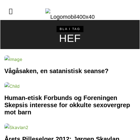
BLA I TAG
HEF
Vågåsaken, en satanistisk seanse?
Human-etisk Forbunds og Foreningen
Skepsis interesse for okkulte sexovergrep
mot barn
Årets Pilleselger 2012; Jørgen Skavlan