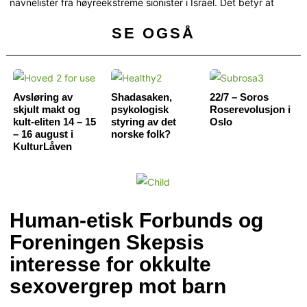
navnelister fra høyreekstreme sionister i Israel. Det betyr at
SE OGSÅ
Avsløring av
Shadasaken,
22/7 – Soros
skjult makt og
psykologisk
Roserevolusjon i
kult-eliten 14 – 15
styring av det
Oslo
– 16 august i
norske folk?
KulturLåven
Human-etisk Forbunds og
Foreningen Skepsis
interesse for okkulte
sexovergrep mot barn