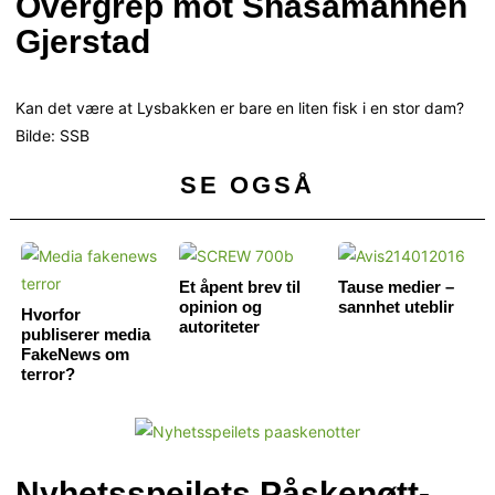
Overgrep mot Snåsamannen
Gjerstad
Kan det være at Lysbakken er bare en liten fisk i en stor dam?
Bilde: SSB
SE OGSÅ
Et åpent brev til
Tause medier –
opinion og
sannhet uteblir
Hvorfor
autoriteter
publiserer media
FakeNews om
terror?
Nyhetsspeilets Påskenøtt-