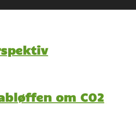
rspektiv
abløffen om CO2