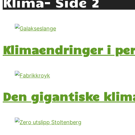
Klima
- Side 2
Klimaendringer i pe
Den gigantiske klim