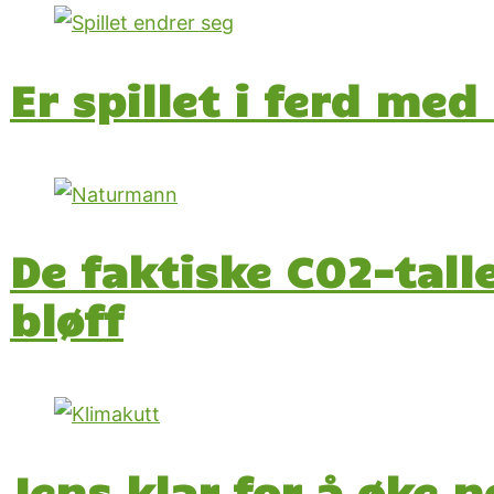
Er spillet i ferd med
De faktiske CO2-tall
bløff
Jens klar for å øke 