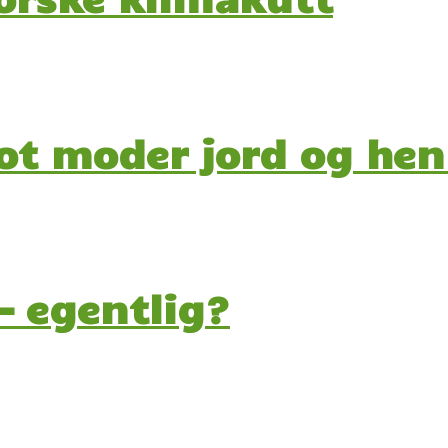
mot moder jord og he
 – egentlig?