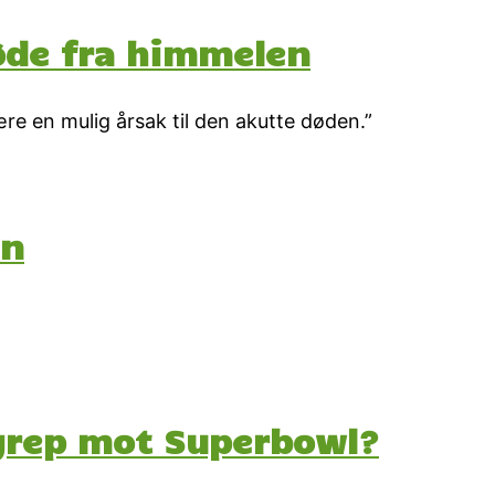
døde fra himmelen
re en mulig årsak til den akutte døden.”
en
grep mot Superbowl?