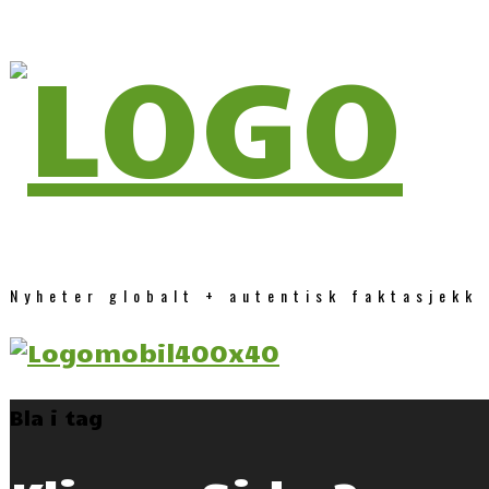
Nyheter globalt + autentisk faktasjekk
Bla i tag