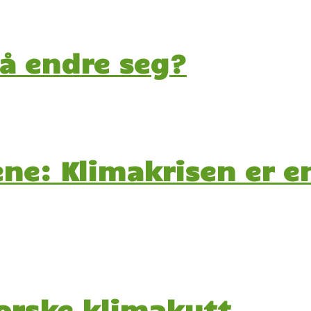
 å endre seg?
ene: Klimakrisen er e
norske klimakutt