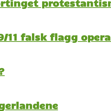
tortinget protestanti
/11 falsk flagg oper
?
agerlandene