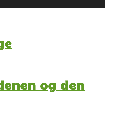
ge
rdenen og den