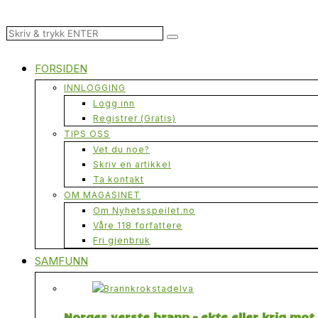
FORSIDEN
INNLOGGING
Logg inn
Registrer (Gratis)
TIPS OSS
Vet du noe?
Skriv en artikkel
Ta kontakt
OM MAGASINET
Om Nyhetsspeilet.no
Våre 118 forfattere
Fri gjenbruk
SAMFUNN
Norges verste brann – ekte eller krig mo