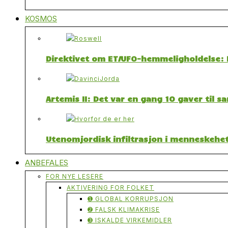
KOSMOS
Direktivet om ET/UFO-hemmeligholdelse: F
Artemis II: Det var en gang 10 gaver til 
Utenomjordisk infiltrasjon i menneskehet
ANBEFALES
FOR NYE LESERE
AKTIVERING FOR FOLKET
➊ GLOBAL KORRUPSJON
➋ FALSK KLIMAKRISE
➌ ISKALDE VIRKEMIDLER