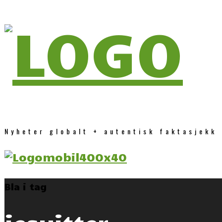
Nyheter globalt + autentisk faktasjekk
Bla i tag
jesuitter