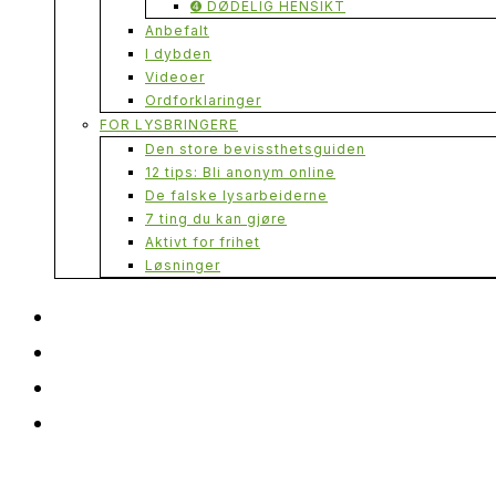
➍ DØDELIG HENSIKT
Anbefalt
I dybden
Videoer
Ordforklaringer
FOR LYSBRINGERE
Den store bevissthetsguiden
12 tips: Bli anonym online
De falske lysarbeiderne
7 ting du kan gjøre
Aktivt for frihet
Løsninger