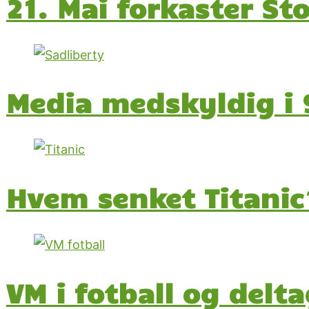
21. Mai forkaster S
Media medskyldig i 9
Hvem senket Titanic
VM i fotball og delt