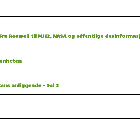
ra Roswell til MJ12, NASA og offentlige desinformas
sannheten
ens anliggende – Del 3