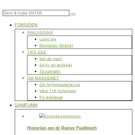
FORSIDEN
INNLOGGING
Logg inn
Registrer (Gratis)
TIPS OSS
Vet du noe?
Skriv en artikkel
Ta kontakt
OM MAGASINET
Om Nyhetsspeilet.no
Våre 118 forfattere
Fri gjenbruk
SAMFUNN
Historien om dr Reiner Fuellmich