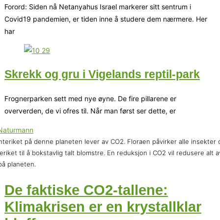
Forord: Siden nå Netanyahus Israel markerer sitt sentrum i
Covid19 pandemien, er tiden inne å studere dem nærmere. Her
har
Skrekk og gru i Vigelands reptil-park
Frognerparken sett med nye øyne. De fire pillarene er
oververden, de vi ofres til. Når man først ser dette, er
nteriket på denne planeten lever av CO2. Floraen påvirker alle insekter 
eriket til å bokstavlig talt blomstre. En reduksjon i CO2 vil redusere alt a
 på planeten.
De faktiske CO2-tallene:
Klimakrisen er en krystallklar