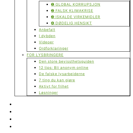
➊ GLOBAL KORRUPSJON
➋ FALSK KLIMAKRISE
➌ ISKALDE VIRKEMIDLER
➍ DØDELIG HENSIKT
Anbefalt
I dybden
Videoer
Ordforklaringer
FOR LYSBRINGERE
Den store bevissthetsguiden
12 tips: Bli anonym online
De falske lysarbeiderne
7 ting du kan gjøre
Aktivt for frihet
Løsninger