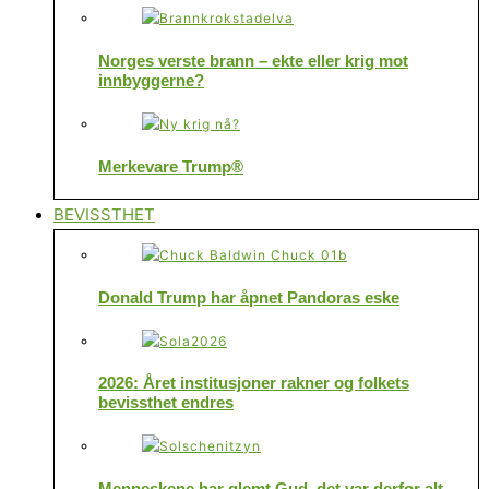
Norges verste brann – ekte eller krig mot
innbyggerne?
Merkevare Trump®
BEVISSTHET
Donald Trump har åpnet Pandoras eske
2026: Året institusjoner rakner og folkets
bevissthet endres
Menneskene har glemt Gud, det var derfor alt