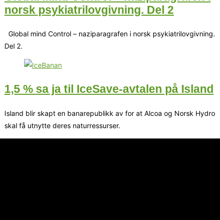
norsk psykiatrilovgivning. Del 2
Global mind Control – naziparagrafen i norsk psykiatrilovgivning.
Del 2.
1,5 % sa ja til IceSave-avtalen på Island
Island blir skapt en banarepublikk av for at Alcoa og Norsk Hydro
skal få utnytte deres naturressurser.