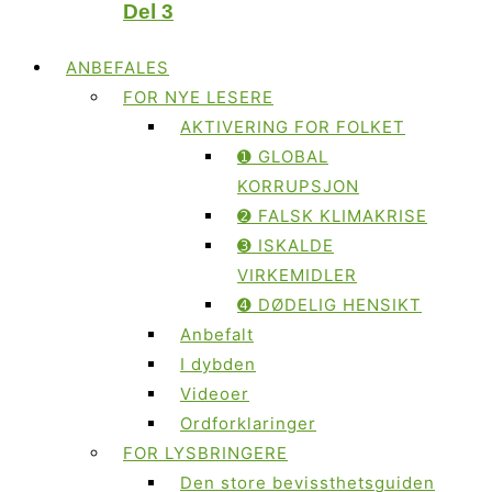
Del 3
ANBEFALES
FOR NYE LESERE
AKTIVERING FOR FOLKET
➊ GLOBAL
KORRUPSJON
➋ FALSK KLIMAKRISE
➌ ISKALDE
VIRKEMIDLER
➍ DØDELIG HENSIKT
Anbefalt
I dybden
Videoer
Ordforklaringer
FOR LYSBRINGERE
Den store bevissthetsguiden