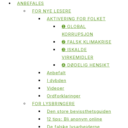
ANBEFALES
FOR NYE LESERE
AKTIVERING FOR FOLKET
➊ GLOBAL
KORRUPSJON
➋ FALSK KLIMAKRISE
➌ ISKALDE
VIRKEMIDLER
➍ DØDELIG HENSIKT
Anbefalt
I dybden
Videoer
Ordforklaringer
FOR LYSBRINGERE
Den store bevissthetsguiden
12 tips: Bli anonym online
De falske lysarbeiderne