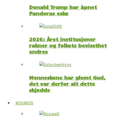
Donald Trump har åpnet
Pandoras eske
2026: Året institusjoner
rakner og folkets bevissthet
endres
Menneskene har glemt Gud,
det var derfor alt dette
skjedde
KOSMOS