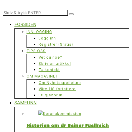
FORSIDEN
INNLOGGING
Logg inn
Registrer (Gratis)
TIPS OSS
Vet du noe?
Skriv en artikkel
Ta kontakt
OM MAGASINET
Om Nyhetsspeilet.no
Våre 118 forfattere
Fri gjenbruk
SAMFUNN
Historien om dr Reiner Fuellmich