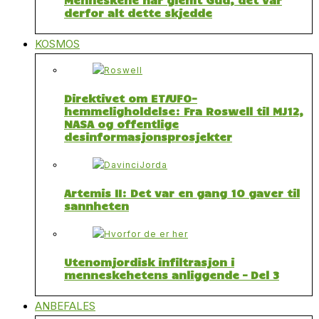
derfor alt dette skjedde
KOSMOS
Direktivet om ET/UFO-
hemmeligholdelse: Fra Roswell til MJ12,
NASA og offentlige
desinformasjonsprosjekter
Artemis II: Det var en gang 10 gaver til
sannheten
Utenomjordisk infiltrasjon i
menneskehetens anliggende – Del 3
ANBEFALES