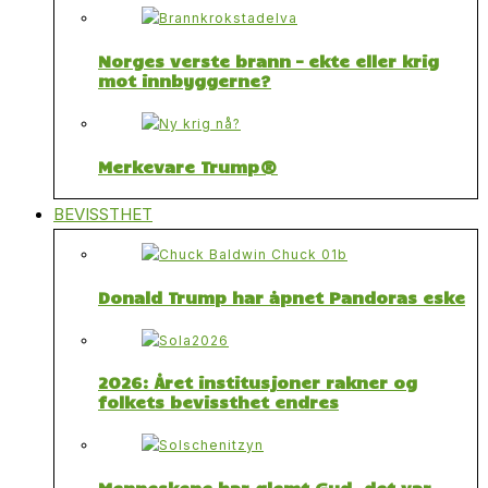
Norges verste brann – ekte eller krig
mot innbyggerne?
Merkevare Trump®
BEVISSTHET
Donald Trump har åpnet Pandoras eske
2026: Året institusjoner rakner og
folkets bevissthet endres
Menneskene har glemt Gud, det var