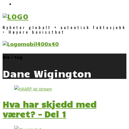
Nyheter globalt + autentisk faktasjekk
= Høyere bevissthet
Bla i tag
Dane Wigington
Hva har skjedd med
været? – Del 1