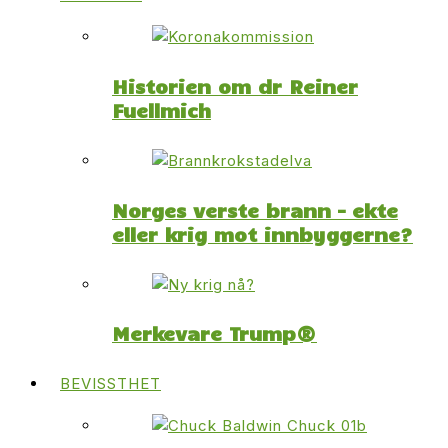
Historien om dr Reiner
Fuellmich
Norges verste brann – ekte
eller krig mot innbyggerne?
Merkevare Trump®
BEVISSTHET