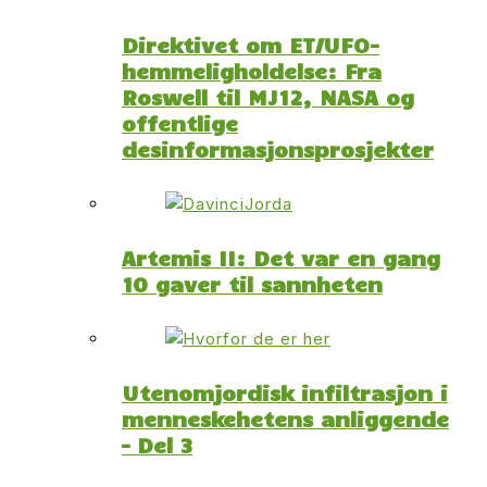
Direktivet om ET/UFO-
hemmeligholdelse: Fra
Roswell til MJ12, NASA og
offentlige
desinformasjonsprosjekter
Artemis II: Det var en gang
10 gaver til sannheten
Utenomjordisk infiltrasjon i
menneskehetens anliggende
– Del 3