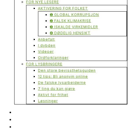
FOR NYE LESERE
AKTIVERING FOR FOLKET
➊ GLOBAL KORRUPSJON
➋ FALSK KLIMAKRISE
➌ ISKALDE VIRKEMIDLER
➍ DØDELIG HENSIKT
Anbefalt
I dybden
Videoer
Ordforklaringer
FOR LYSBRINGERE
Den store bevissthetsguiden
12 tips: Bli anonym online
De falske lysarbeiderne
7 ting du kan gjøre
Aktivt for frihet
Løsninger