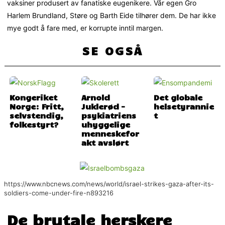
vaksiner produsert av fanatiske eugenikere. Vår egen Gro
Harlem Brundland, Støre og Barth Eide tilhører dem. De har ikke
mye godt å fare med, er korrupte inntil margen.
SE OGSÅ
Kongeriket
Arnold
Det globale
Norge: Fritt,
Juklerød –
helsetyrannie
selvstendig,
psykiatriens
t
folkestyrt?
uhyggelige
menneskefor
akt avslørt
https://www.nbcnews.com/news/world/israel-strikes-gaza-after-its-
soldiers-come-under-fire-n893216
De brutale herskere