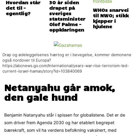
Hvordan står
30 år siden
det til –
drapet på
WHOs snarvei
egentlig?
sveriges
til NWO; stikk
statsminister
kjepper i
Olof Palme –
hjulene
oppklaringen
Drap og ødeleggelsenes hærtog er i bevegelse, kommer demonene
også nordover til Europa?
https://abcnews.go.com/International/years-war-rise-terrorism-led-
current-israel-hamas/story?id=103840069
Netanyahu går amok,
den gale hund
Benjamin Natanyahu står i spissen for globalistene. Det er de
som driver frem Agenda 2030 og har etablert begrepet
bærekraft, som vil ha verdens befolkning vaksinert, med