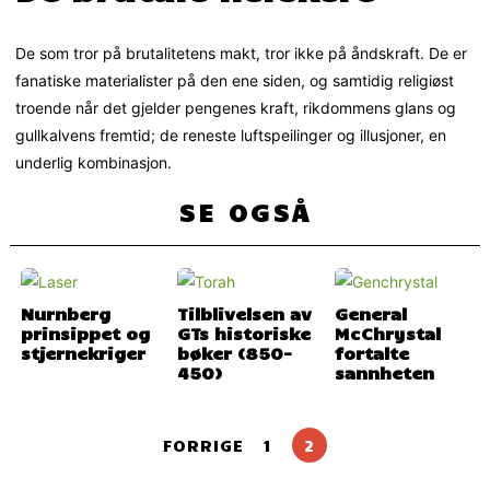
De som tror på brutalitetens makt, tror ikke på åndskraft. De er
fanatiske materialister på den ene siden, og samtidig religiøst
troende når det gjelder pengenes kraft, rikdommens glans og
gullkalvens fremtid; de reneste luftspeilinger og illusjoner, en
underlig kombinasjon.
SE OGSÅ
Nurnberg
Tilblivelsen av
General
prinsippet og
GTs historiske
McChrystal
stjernekriger
bøker (850-
fortalte
450)
sannheten
FORRIGE
1
2