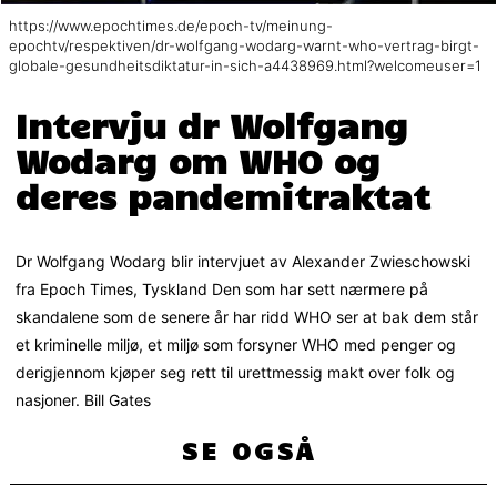
https://www.epochtimes.de/epoch-tv/meinung-
epochtv/respektiven/dr-wolfgang-wodarg-warnt-who-vertrag-birgt-
globale-gesundheitsdiktatur-in-sich-a4438969.html?welcomeuser=1
Intervju dr Wolfgang
Wodarg om WHO og
deres pandemitraktat
Dr Wolfgang Wodarg blir intervjuet av Alexander Zwieschowski
fra Epoch Times, Tyskland Den som har sett nærmere på
skandalene som de senere år har ridd WHO ser at bak dem står
et kriminelle miljø, et miljø som forsyner WHO med penger og
derigjennom kjøper seg rett til urettmessig makt over folk og
nasjoner. Bill Gates
SE OGSÅ