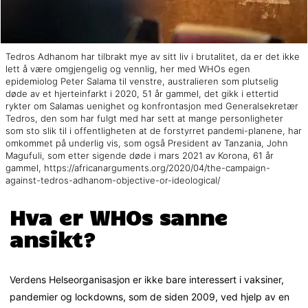
Tedros Adhanom har tilbrakt mye av sitt liv i brutalitet, da er det ikke
lett å være omgjengelig og vennlig, her med WHOs egen
epidemiolog Peter Salama til venstre, australieren som plutselig
døde av et hjerteinfarkt i 2020, 51 år gammel, det gikk i ettertid
rykter om Salamas uenighet og konfrontasjon med Generalsekretær
Tedros, den som har fulgt med har sett at mange personligheter
som sto slik til i offentligheten at de forstyrret pandemi-planene, har
omkommet på underlig vis, som også President av Tanzania, John
Magufuli, som etter sigende døde i mars 2021 av Korona, 61 år
gammel, https://africanarguments.org/2020/04/the-campaign-
against-tedros-adhanom-objective-or-ideological/
Hva er WHOs sanne
ansikt?
Verdens Helseorganisasjon er ikke bare interessert i vaksiner,
pandemier og lockdowns, som de siden 2009, ved hjelp av en