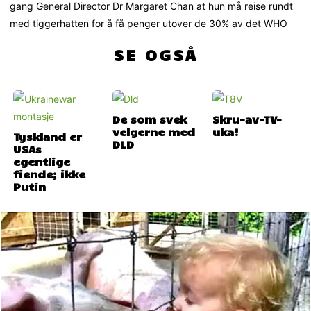
gang General Director Dr Margaret Chan at hun må reise rundt
med tiggerhatten for å få penger utover de 30% av det WHO
SE OGSÅ
De som svek
Skru-av-TV-
velgerne med
uka!
Tyskland er
DLD
USAs
egentlige
fiende; ikke
Putin