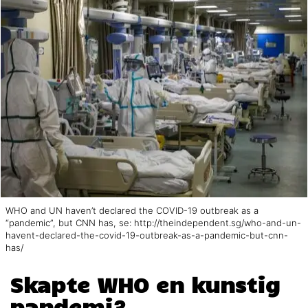
WHO and UN haven’t declared the COVID-19 outbreak as a
“pandemic”, but CNN has, se: http://theindependent.sg/who-and-un-
havent-declared-the-covid-19-outbreak-as-a-pandemic-but-cnn-
has/
Skapte WHO en kunstig
pandemi?