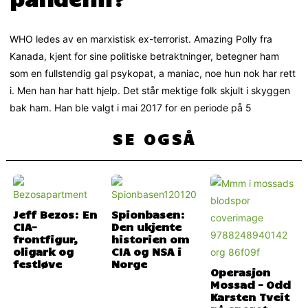
WHO ledes av en marxistisk ex-terrorist. Amazing Polly fra
Kanada, kjent for sine politiske betraktninger, betegner ham
som en fullstendig gal psykopat, a maniac, noe hun nok har rett
i. Men han har hatt hjelp. Det står mektige folk skjult i skyggen
bak ham. Han ble valgt i mai 2017 for en periode på 5
SE OGSÅ
Jeff Bezos: En
Spionbasen:
CIA-
Den ukjente
frontfigur,
historien om
oligark og
CIA og NSA i
festløve
Norge
Operasjon
Mossad – Odd
Karsten Tveit