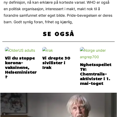
ny definisjon, nå kan erklære på korteste varsel. WHO er også
en politisk organisasjon, interessert i makt, makt nok til å
forandre samfunnet etter eget bilde. Pride-bevegelsen er deres
barn. Godt synlig foran, frihet og kjærlig,
SE OGSÅ
Vil du stoppe
Vi drepte 30
korona-
sivilister i
Nyhetsspeilet
vaksinene,
Irak
TV:
Helseminister
Chemtrails-
?
aktivister i 1.
mai-toget