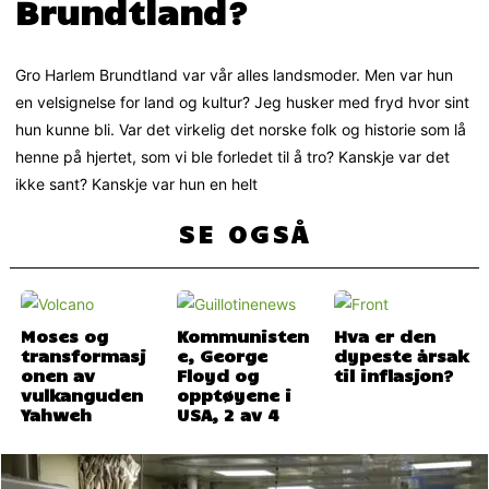
Brundtland?
Gro Harlem Brundtland var vår alles landsmoder. Men var hun
en velsignelse for land og kultur? Jeg husker med fryd hvor sint
hun kunne bli. Var det virkelig det norske folk og historie som lå
henne på hjertet, som vi ble forledet til å tro? Kanskje var det
ikke sant? Kanskje var hun en helt
SE OGSÅ
Moses og
Kommunisten
Hva er den
transformasj
e, George
dypeste årsak
onen av
Floyd og
til inflasjon?
vulkanguden
opptøyene i
Yahweh
USA, 2 av 4