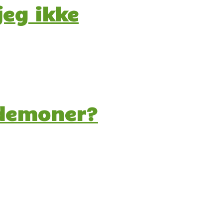
jeg ikke
 demoner?