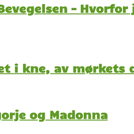
evegelsen – Hvorfor 
get i kne, av mørkets
gorje og Madonna