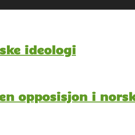
ske ideologi
n opposisjon i norsk