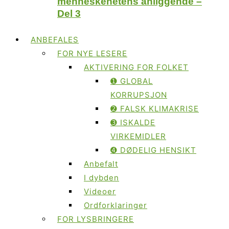
menneskehetens anliggende –
Del 3
ANBEFALES
FOR NYE LESERE
AKTIVERING FOR FOLKET
➊ GLOBAL
KORRUPSJON
➋ FALSK KLIMAKRISE
➌ ISKALDE
VIRKEMIDLER
➍ DØDELIG HENSIKT
Anbefalt
I dybden
Videoer
Ordforklaringer
FOR LYSBRINGERE