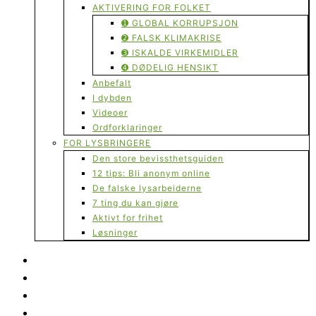
AKTIVERING FOR FOLKET
➊ GLOBAL KORRUPSJON
➋ FALSK KLIMAKRISE
➌ ISKALDE VIRKEMIDLER
➍ DØDELIG HENSIKT
Anbefalt
I dybden
Videoer
Ordforklaringer
FOR LYSBRINGERE
Den store bevissthetsguiden
12 tips: Bli anonym online
De falske lysarbeiderne
7 ting du kan gjøre
Aktivt for frihet
Løsninger