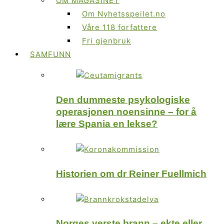
OM MAGASINET
Om Nyhetsspeilet.no
Våre 118 forfattere
Fri gjenbruk
SAMFUNN
Den dummeste psykologiske
operasjonen noensinne – for å
lære Spania en lekse?
Historien om dr Reiner Fuellmich
Norges verste brann – ekte eller