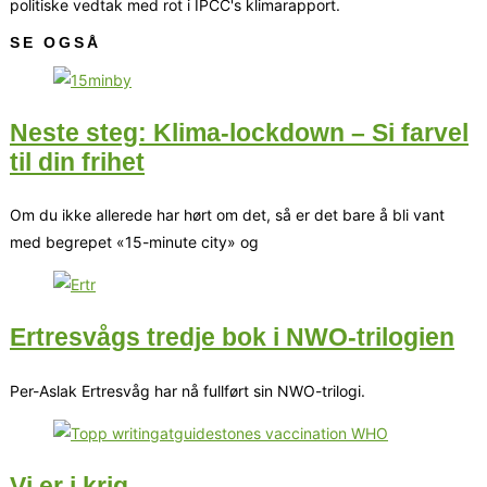
politiske vedtak med rot i IPCC's klimarapport.
SE OGSÅ
Neste steg: Klima-lockdown – Si farvel
til din frihet
Om du ikke allerede har hørt om det, så er det bare å bli vant
med begrepet «15-minute city» og
Ertresvågs tredje bok i NWO-trilogien
Per-Aslak Ertresvåg har nå fullført sin NWO-trilogi.
Vi er i krig