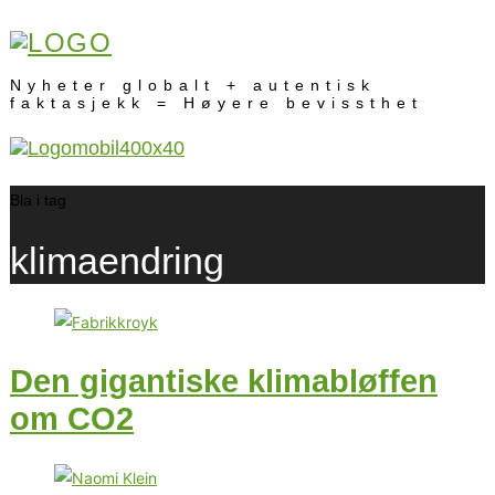
Nyheter globalt + autentisk
faktasjekk = Høyere bevissthet
Bla i tag
klimaendring
Den gigantiske klimabløffen
om CO2