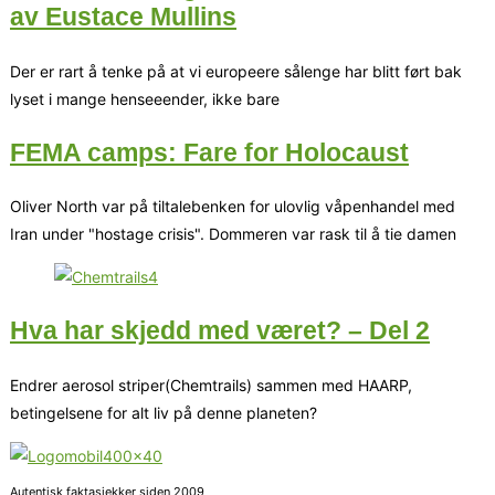
av Eustace Mullins
Der er rart å tenke på at vi europeere sålenge har blitt ført bak
lyset i mange henseeender, ikke bare
FEMA camps: Fare for Holocaust
Oliver North var på tiltalebenken for ulovlig våpenhandel med
Iran under "hostage crisis". Dommeren var rask til å tie damen
Hva har skjedd med været? – Del 2
Endrer aerosol striper(Chemtrails) sammen med HAARP,
betingelsene for alt liv på denne planeten?
Autentisk faktasjekker siden 2009