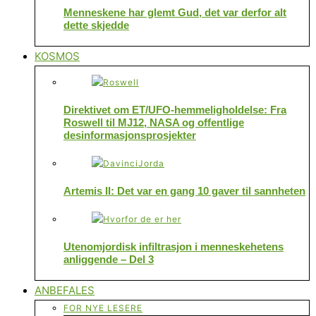
Menneskene har glemt Gud, det var derfor alt
dette skjedde
KOSMOS
Direktivet om ET/UFO-hemmeligholdelse: Fra
Roswell til MJ12, NASA og offentlige
desinformasjonsprosjekter
Artemis II: Det var en gang 10 gaver til sannheten
Utenomjordisk infiltrasjon i menneskehetens
anliggende – Del 3
ANBEFALES
FOR NYE LESERE