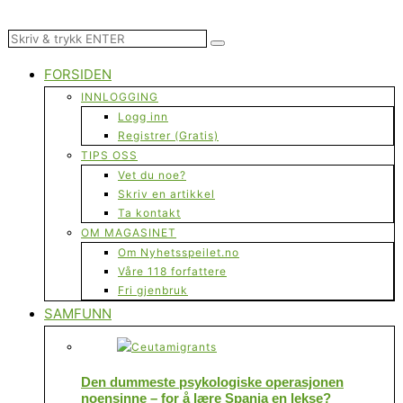
FORSIDEN
INNLOGGING
Logg inn
Registrer (Gratis)
TIPS OSS
Vet du noe?
Skriv en artikkel
Ta kontakt
OM MAGASINET
Om Nyhetsspeilet.no
Våre 118 forfattere
Fri gjenbruk
SAMFUNN
Den dummeste psykologiske operasjonen
noensinne – for å lære Spania en lekse?