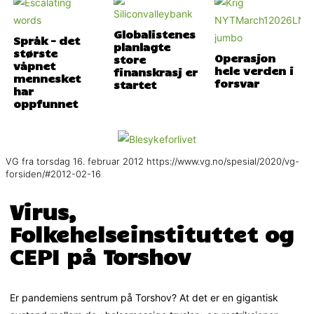
Globalistenes
Språk – det
planlagte
største
Operasjon
store
våpnet
hele verden i
finanskrasj er
mennesket
forsvar
startet
har
oppfunnet
VG fra torsdag 16. februar 2012 https://www.vg.no/spesial/2020/vg-
forsiden/#2012-02-16
Virus,
Folkehelseinstituttet og
CEPI på Torshov
Er pandemiens sentrum på Torshov? At det er en gigantisk