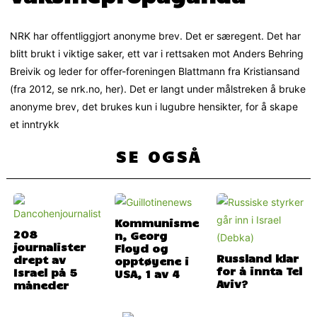
NRK har offentliggjort anonyme brev. Det er særegent. Det har
blitt brukt i viktige saker, ett var i rettsaken mot Anders Behring
Breivik og leder for offer-foreningen Blattmann fra Kristiansand
(fra 2012, se nrk.no, her). Det er langt under målstreken å bruke
anonyme brev, det brukes kun i lugubre hensikter, for å skape
et inntrykk
SE OGSÅ
Kommunisme
208
n, Georg
journalister
Floyd og
Russland klar
drept av
opptøyene i
for å innta Tel
Israel på 5
USA, 1 av 4
Aviv?
måneder