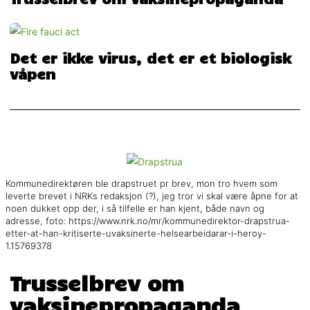
Det er ikke virus, det er et biologisk
våpen
Kommunedirektøren ble drapstruet pr brev, mon tro hvem som
leverte brevet i NRKs redaksjon (?), jeg tror vi skal være åpne for at
noen dukket opp der, i så tilfelle er han kjent, både navn og
adresse, foto: https://www.nrk.no/mr/kommunedirektor-drapstrua-
etter-at-han-kritiserte-uvaksinerte-helsearbeidarar-i-heroy-
1.15769378
Trusselbrev om
vaksinepropaganda