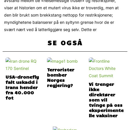
avstand mellom de «helsemessige trusler» og restriksjoner,
viser at historien om et mutert virus ikke er troverdig, men at
den blir brukt som brekkstang nettopp for restriksjonene;
myndighetene balanserer på en syltynn grense hvor de er
svært nært ved å latterliggjøre seg selv. Dette er
SE OGSÅ
Terrorister
bomber
USA-dronefly
Norges
falt uskadd i
Vi trenger
regjering?
Irans hender
ikke
fra 40.000
direktører
fot
som vil
tvinge på oss
eksperimente
lle vaksiner