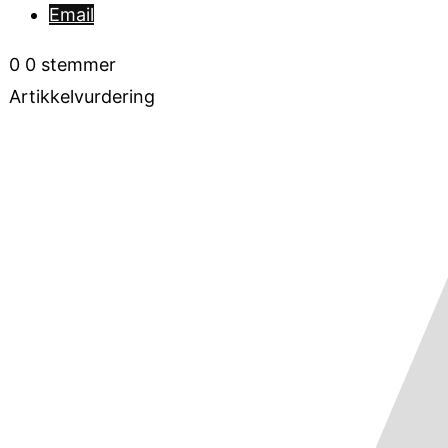
Email
0
0
stemmer
Artikkelvurdering