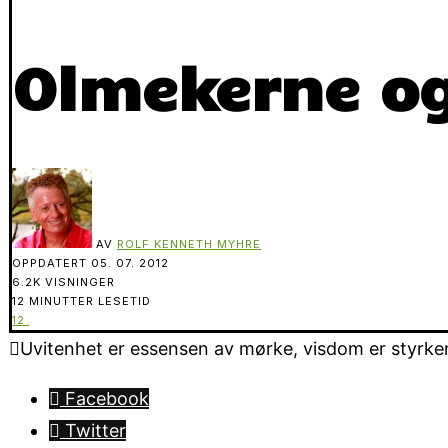
Olmekerne og
AV
ROLF KENNETH MYHRE
OPPDATERT
05. 07. 2012
6.2K VISNINGER
12 MINUTTER LESETID
12
Uvitenhet er essensen av mørke, visdom er styrken 
Facebook
Twitter