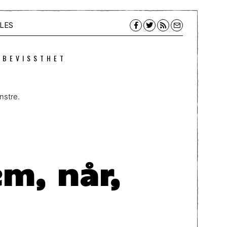
LES
 BEVISSTHET
nstre.
m, når,