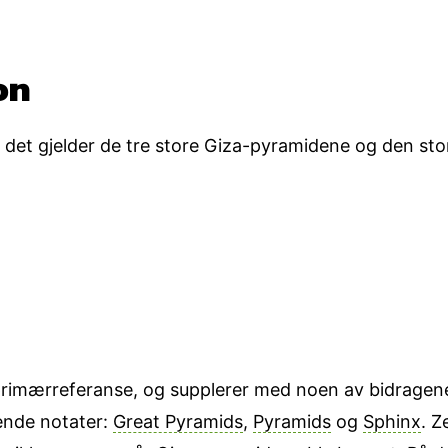
on
 det gjelder de tre store Giza-pyramidene og den sto
 primærreferanse, og supplerer med noen av bidragene
ende notater:
Great Pyramids
,
Pyramids
og
Sphinx
. Z