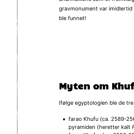
gravmonument var imidlertid S
ble funnet!
Myten om Khuf
Ifølge egyptologien ble de t
farao Khufu (ca. 2589-25
pyramiden (heretter kalt