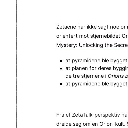
Zetaene har ikke sagt noe om
orien­tert mot stjernebildet O
Mystery: Unlocking the Secre
at pyramidene ble bygget i
at planen for deres bygging
de tre stjernene i
Orions b
at pyramidene ble bygget 
Fra et ZetaTalk-perspektiv har a
dreide seg om en Orion-kult.