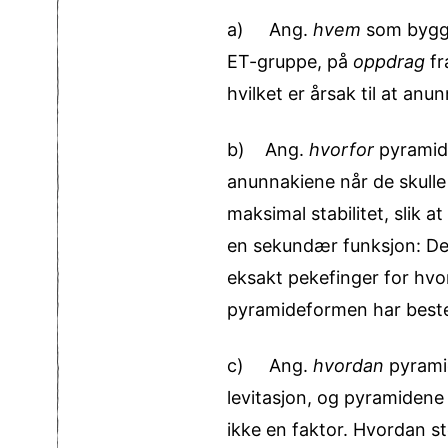
a) Ang.
hvem
som bygge
ET-gruppe, på
oppdrag
fr
hvilket er årsak til at an
b) Ang.
hvorfor
pyramide
anunnakiene når de skulle
maksimal stabilitet, slik 
en sekundær funksjon: De v
eksakt pekefinger for hvor
pyramideformen har beste
c) Ang.
hvordan
pyramid
levitasjon, og pyramidene 
ikke en faktor. Hvordan st