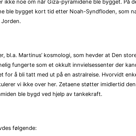
r ikke noe om når Giza-pyramidene ble bygget. På de
ne ble bygget kort tid etter Noah-Syndfloden, som na
 Jorden.
er, bl.a. Martinus’ kosmologi, som hevder at Den sto
lig fungerte som et okkult innvielsessenter der kand
 for å bli tatt med ut på en astralreise. Hvorvidt enk
kulerer vi ikke over her. Zetaene støtter imidlertid de
amiden ble bygd ved hjelp av tankekraft.
vdes følgende: