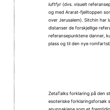
luftfyr
(dvs. visuelt referan
og med Ararat-fjelltoppen so
over Jerusalem). Sitchin har
distanser de forskjellige ref
referansepunktene danner, ku
plass og til den nye romfarts
ZetaTalks forklaring på den 
esoteriske forklaringsforsøk
anunnakiene som et fremtidig