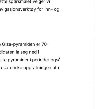
tte spørsmålet velger vi
vigasjons­verktøy for inn- og
re Giza-pyramiden er 70-
idaten la seg ned i
elte pyramider i perioder også
n esoteriske oppfatningen at i