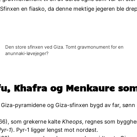
finxen en fiasko, da denne mektige jegeren ble drept
Den store sfinxen ved Giza. Tomt gravmonument for en
anunnaki-løvejeger?
u, Khafra og Menkaure so
re Giza-pyramidene og Giza-sfinxen bygd av far, søn
66), som grekerne kalte
Kheops
, regnes som byggher
Pyr-1
). Pyr-1 ligger lengst mot nordøst.