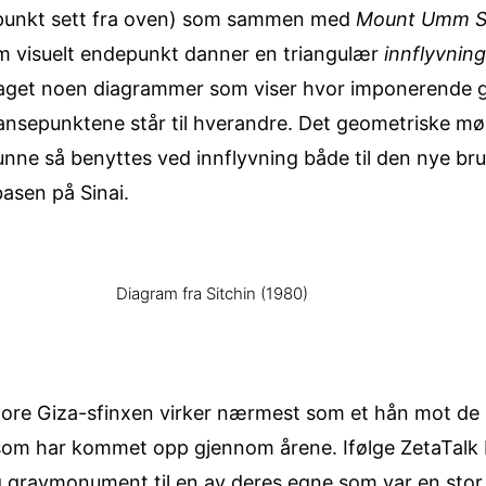
sepunkt sett fra oven) som sammen med
Mount Umm 
m visuelt endepunkt danner en triangulær
innflyvnin
 laget noen diagrammer som viser hvor imponerende ge
eransepunktene står til hverandre. Det geometriske mø
nne så benyttes ved innflyvning både til den nye br
basen på Sinai.
Diagram fra Sitchin (1980)
store Giza-sfinxen virker nærmest som et hån mot de
 som har kommet opp gjennom årene. Ifølge ZetaTalk 
 grav­monument til en av deres egne som var en stor