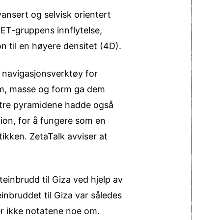
nsert og selvisk orientert
ET-gruppens innflytelse,
n til en høyere densitet (4D).
navigasjonsverktøy for
lum, masse og form ga dem
De tre pyramidene hadde også
rion, for å fungere som en
ikken. ZetaTalk avviser at
einbrudd til Giza ved hjelp av
inbruddet til Giza var således
er ikke notatene noe om.