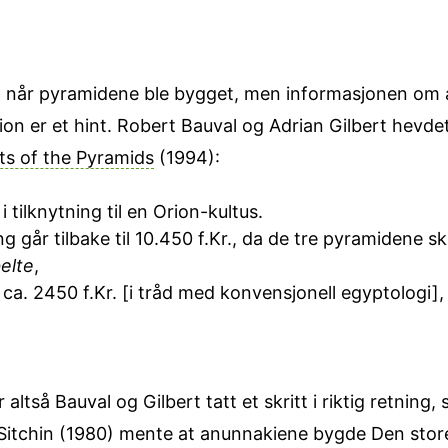
 når pyramidene ble bygget, men informasjonen om 
rion er et hint. Robert Bauval og Adrian Gilbert hevde
ts of the Pyramids
(1994):
 tilknytning til en Orion-kultus.
 går tilbake til 10.450 f.Kr., da de tre pyramidene sku
elte
,
ca. 2450 f.Kr. [i tråd med konvensjonell egyptologi],
ltså Bauval og Gilbert tatt et skritt i riktig retning, s
 Sitchin (1980) mente at anunnakiene bygde Den sto