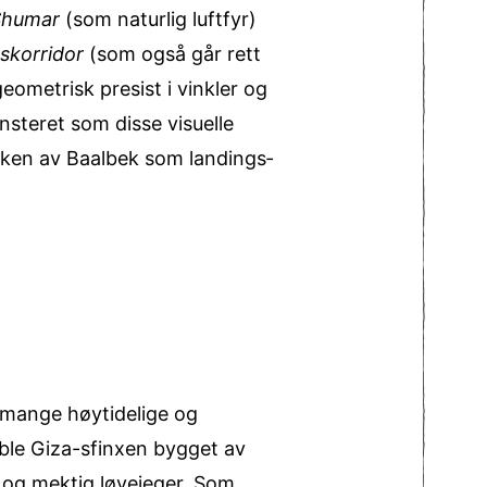
Shumar
(som naturlig luftfyr)
gskorridor
(som også går rett
ometrisk presist i vinkler og
nsteret som disse visuelle
uken av Baalbek som landings­
 mange høytidelige og
ble Giza-sfinxen bygget av
 og mektig løvejeger. Som