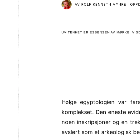
AV
ROLF KENNETH MYHRE
OPP
UVITENHET ER ESSENSEN AV MØRKE, VISD
Ifølge egyptologien var fa
komplekset. Den eneste eviden
noen inskripsjoner og en tre
avslørt som et arkeologisk be