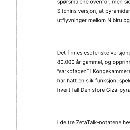
spørsmålene ovenfor, men sie
Sitchins versjon, at pyramide
utflyvninger mellom Nibiru og
Det finnes esoteriske versjon
80.000 år gammel, og opprinne
”sarkofagen” i Konge­kammeret
har hatt en slik funksjon, spe
hvert fall Den store Giza-pyr
I de tre ZetaTalk-notatene he