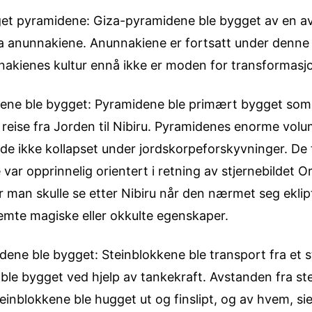
t pyramidene: Giza-pyramidene ble bygget av en ava
a anunnakiene. Anunnakiene er fortsatt under denne 
unnakienes kultur ennå ikke er moden for transforma­sjo
ne ble bygget: Pyramidene ble primært bygget som 
 reise fra Jorden til Nibiru. Pyramidenes enorme vo
at de ikke kollapset under jordskorpe­forskyv­ninger. 
ar opprin­nelig orientert i retning av stjernebildet O
 man skulle se etter Nibiru når den nærmet seg eklipt
mte magiske eller okkulte egenskaper.
ene ble bygget: Steinblokkene ble transport fra et st
ble bygget ved hjelp av tankekraft. Avstanden fra ste
einblokkene ble hugget ut og finslipt, og av hvem, si