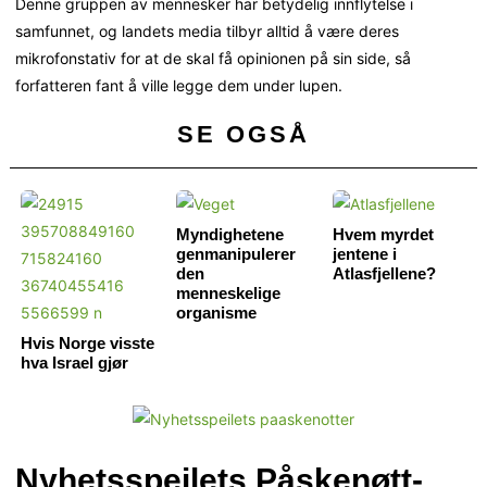
Denne gruppen av mennesker har betydelig innflytelse i
samfunnet, og landets media tilbyr alltid å være deres
mikrofonstativ for at de skal få opinionen på sin side, så
forfatteren fant å ville legge dem under lupen.
SE OGSÅ
Myndighetene
Hvem myrdet
genmanipulerer
jentene i
den
Atlasfjellene?
menneskelige
organisme
Hvis Norge visste
hva Israel gjør
Nyhetsspeilets Påskenøtt-