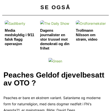
SE OGSÅ
Media
Dagens
Trollmann
medskyldig i 9/11
journalister en
Nilsson om
falsk flagg
stor trussel mot
strøm, video
operasjon
demokrati og din
frihet
Peaches Geldof djevelbesatt
av OTO ?
Peaches er bare en ekstrem variant. Satanisme og moderne
form for naturreligion, med dens dogmer nedfelt i FN's
Agenda21, er mainstream. Bilde: David Dees.