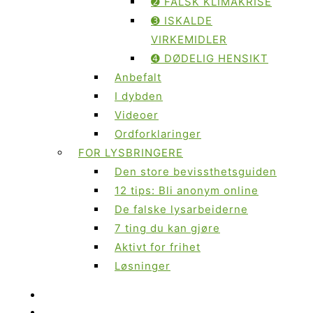
➋ FALSK KLIMAKRISE
➌ ISKALDE
VIRKEMIDLER
➍ DØDELIG HENSIKT
Anbefalt
I dybden
Videoer
Ordforklaringer
FOR LYSBRINGERE
Den store bevissthetsguiden
12 tips: Bli anonym online
De falske lysarbeiderne
7 ting du kan gjøre
Aktivt for frihet
Løsninger