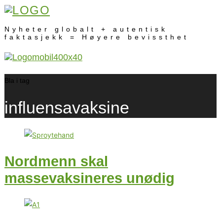
Nyheter globalt + autentisk
faktasjekk = Høyere bevissthet
Bla i tag
influensavaksine
Nordmenn skal
massevaksineres unødig