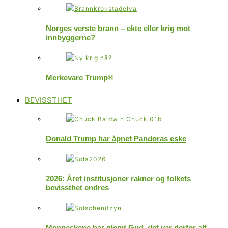
Norges verste brann – ekte eller krig mot
innbyggerne?
Merkevare Trump®
BEVISSTHET
Donald Trump har åpnet Pandoras eske
2026: Året institusjoner rakner og folkets
bevissthet endres
Menneskene har glemt Gud, det var derfor alt