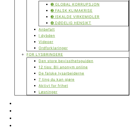
➊ GLOBAL KORRUPSJON
➋ FALSK KLIMAKRISE
➌ ISKALDE VIRKEMIDLER
➍ DØDELIG HENSIKT
Anbefalt
I dybden
Videoer
Ordforklaringer
FOR LYSBRINGERE
Den store bevissthetsguiden
12 tips: Bli anonym online
De falske lysarbeiderne
7 ting du kan gjøre
Aktivt for frihet
Løsninger