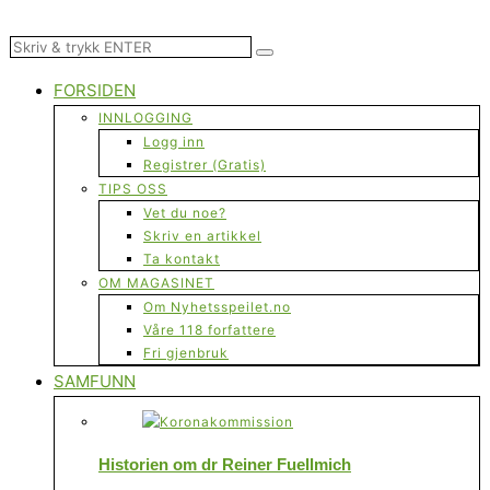
FORSIDEN
INNLOGGING
Logg inn
Registrer (Gratis)
TIPS OSS
Vet du noe?
Skriv en artikkel
Ta kontakt
OM MAGASINET
Om Nyhetsspeilet.no
Våre 118 forfattere
Fri gjenbruk
SAMFUNN
Historien om dr Reiner Fuellmich