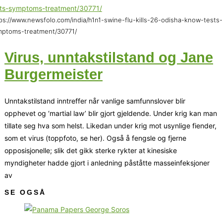
ps://www.newsfolo.com/india/h1n1-swine-flu-kills-26-odisha-know-tests
mptoms-treatment/30771/
Virus, unntakstilstand og Jane
Burgermeister
Unntakstilstand inntreffer når vanlige samfunnslover blir
opphevet og ‘martial law’ blir gjort gjeldende. Under krig kan man
tillate seg hva som helst. Likedan under krig mot usynlige fiender,
som et virus (toppfoto, se her). Også å fengsle og fjerne
opposisjonelle; slik det gikk sterke rykter at kinesiske
myndigheter hadde gjort i anledning påståtte masseinfeksjoner
av
SE OGSÅ