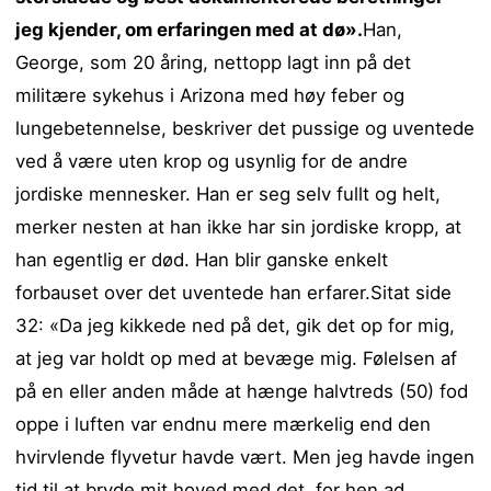
jeg kjender, om erfaringen med at dø».
Han,
George, som 20 åring, nettopp lagt inn på det
militære sykehus i Arizona med høy feber og
lungebetennelse, beskriver det pussige og uventede
ved å være uten krop og usynlig for de andre
jordiske mennesker. Han er seg selv fullt og helt,
merker nesten at han ikke har sin jordiske kropp, at
han egentlig er død. Han blir ganske enkelt
forbauset over det uventede han erfarer.Sitat side
32: «Da jeg kikkede ned på det, gik det op for mig,
at jeg var holdt op med at bevæge mig. Følelsen af
på en eller anden måde at hænge halvtreds (50) fod
oppe i luften var endnu mere mærkelig end den
hvirvlende flyvetur havde vært. Men jeg havde ingen
tid til at bryde mit hoved med det, for hen ad