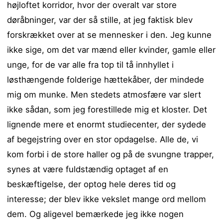
højloftet korridor, hvor der overalt var store
døråbninger, var der så stille, at jeg faktisk blev
forskrækket over at se mennesker i den. Jeg kunne
ikke sige, om det var mænd eller kvinder, gamle eller
unge, for de var alle fra top til tå innhyllet i
løsthængende folderige hættekåber, der mindede
mig om munke. Men stedets atmosfære var slert
ikke sådan, som jeg forestillede mig et kloster. Det
lignende mere et enormt studiecenter, der sydede
af begejstring over en stor opdagelse. Alle de, vi
kom forbi i de store haller og på de svungne trapper,
synes at være fuldstændig optaget af en
beskæftigelse, der optog hele deres tid og
interesse; der blev ikke vekslet mange ord mellom
dem. Og aligevel bemærkede jeg ikke nogen