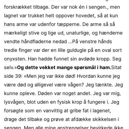
forskrækket tilbage. Der var nok én i sengen., men
lagnet var trukket helt oppover hovedet, så at kun
hans arme var udenfor tæpperne. De arme så så
mærkeligt stive og lige ud, unaturlige, og hænderne
vendte håndfladerne nedad …På venstre hånds
tredie finger var der en lille guldugle på en oval sort
onyxsten. Han hadde funnet sin avdøde kropp. Seg
selv.»
Og dette vekket mange spørsmål i ham.
Sitat
side 39: «Men jeg var ikke død! Hvordan kunne jeg
være død og alligevel være vågen? Jeg tænkte. Jeg
kunne opleve. Døden var noget andet. Jeg var mig,
lysvågen, blot uden en fysisk krop å fungere i. Jeg
forsøgte som en vanvittig at gribe fat i lagenet,
drage det tilbake og prøve at afdække skikkelsen i
sengen. Men alle mine anstrengelser bevirkede ikke