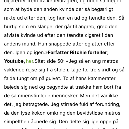
cigaretter frem fra kedeldragten, og uden så meget
som at byde den anden kvinde der så begærligt
rakte ud efter den, tog hun en ud og tændte den. Så
hurtig som en slange, der går til angreb, greb den
afviste kvinde ud efter den tændte cigaret i den
andens mund. Hun snappede atter og atter efter
den. Igen og igen.»
Forfatter Ritchie forteller;
Youtube,
her
.Sitat side 50: «Jeg så en ung matros
vaklende rejse sig fra stolen, tage to, tre skridt og så
falde tungt om på gulvet. To af hans kammerater
bøjede sig ned og begyndte at trække ham bort fra
de sammenstimlede mennesker. Men det var ikke
det, jeg betragtede. Jeg stirrede fuld af forundring,
da den lyse kokon omkring den bevidstløse matros
simpelthen åbnede sig. Den delte sig lige oppe på