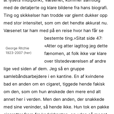
at lysets midtpunkt, Væsenet, kommer samtidig
med de detaljerte og klare bildene fra hans biografi.
Ting og skikkelser han trodde var glemt dukker opp
med stor intensitet, som om det hendte akkurat nu.
Væsenet tar ham med på en reise hvor han får se
bestemte ting.»
Sitat side 47:
«Atter og atter iagttog jeg dette
George Ritchie
1923-2007 (
her
)
fænomen, at folk ikke var klare
over tilstedeværelsen af andre
lige ved siden af dem. Jeg så en gruppe
samlebåndsarbejdere i en kantine. En af kvindene
bad en anden om en cigaret, tiggede hende fakisk
om den, som om hun ønskede den mere end alt
annet her i verden. Men den anden, der snakkede
med sine veninder, så hende ikke. Hun tok en pakke