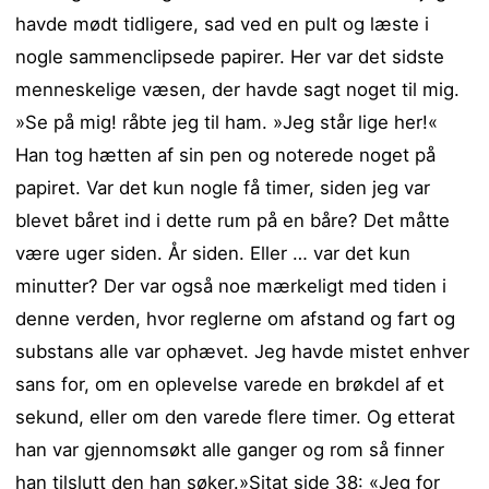
havde mødt tidligere, sad ved en pult og læste i
nogle sammenclipsede papirer. Her var det sidste
menneskelige væsen, der havde sagt noget til mig.
»Se på mig! råbte jeg til ham. »Jeg står lige her!«
Han tog hætten af sin pen og noterede noget på
papiret. Var det kun nogle få timer, siden jeg var
blevet båret ind i dette rum på en båre? Det måtte
være uger siden. År siden. Eller … var det kun
minutter? Der var også noe mærkeligt med tiden i
denne verden, hvor reglerne om afstand og fart og
substans alle var ophævet. Jeg havde mistet enhver
sans for, om en oplevelse varede en brøkdel af et
sekund, eller om den varede flere timer. Og etterat
han var gjennomsøkt alle ganger og rom så finner
han tilslutt den han søker.»Sitat side 38: «Jeg for