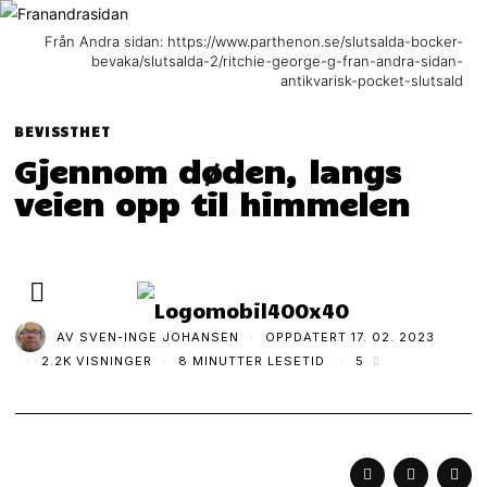
Från Andra sidan: https://www.parthenon.se/slutsalda-bocker-
bevaka/slutsalda-2/ritchie-george-g-fran-andra-sidan-
antikvarisk-pocket-slutsald
BEVISSTHET
Gjennom døden, langs
veien opp til himmelen
AV
SVEN-INGE JOHANSEN
OPPDATERT
17. 02. 2023
2.2K VISNINGER
8 MINUTTER LESETID
5