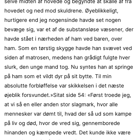
selve midten af hovede og begyndte at skalle af fra
hovedet og ned mod skuldrene. Øyeblikkeligt,
hurtigere end jeg nogensinde havde set nogen
bevæge sig, var et af de substansløse væsener, der
havde stået i nærheden af ham ved baren, over
ham. Som en tørstig skygge havde han svævet ved
siden af matrosen, medens han grådigt fulgte hver
slurk, den unge mand tog. Nu syntes han at springe
på ham som et vildt dyr på sit bytte. Til min
absolutte forbløffelse var skikkelsen i det næste
øjeblik forsvundet.»Sitat side 54: «Først troede jeg,
at vi så en eller anden stor slagmark, hvor alle
mennesker var dømt til, hvad der så ud som kampe
på liv og død, hvor de vred sig, gennemborede
hinanden og kæmpede vredt. Det kunde ikke være