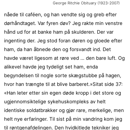
George Ritchie Obituary (1923-2007)
nåede til caféen, og han vendte sig og greb efter
dørhåndtaget. Var fyren døv? Jeg rakte min venstre
hånd ud for at banke ham på skulderen. Der var
ingenting der. Jeg stod foran døren og gloede efter
ham, da han åbnede den og forsvandt ind. Det
havde været ligesom at røre ved … den bare luft. Og
alikevel havde jeg tydeligt set ham, enda
begyndelsen til nogle sorte skægstubbe på hagen,
hvor han trængte til at blive barberet.»Sitat side 37:
«Han leter etter sin egen døde kropp i det store og
ugjennomsiktelige sykehuskompleks av helt
identiske soldatbrakker og gjør rare, merkelige, men
helt nye erfaringer. Til sist på min vandring kom jeg
til røntgenafdelingen. Den hvidkitlede tekniker jeg