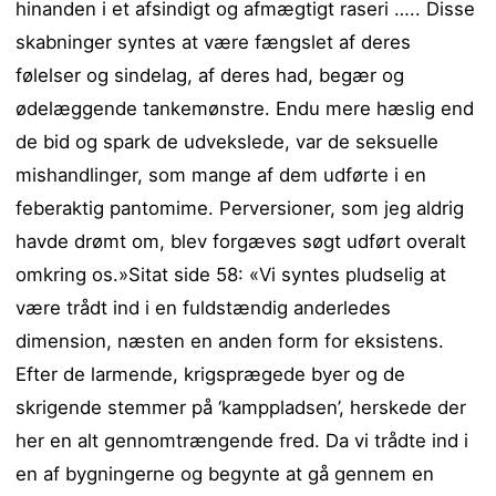
hinanden i et afsindigt og afmægtigt raseri ….. Disse
skabninger syntes at være fængslet af deres
følelser og sindelag, af deres had, begær og
ødelæggende tankemønstre. Endu mere hæslig end
de bid og spark de udvekslede, var de seksuelle
mishandlinger, som mange af dem udførte i en
feberaktig pantomime. Perversioner, som jeg aldrig
havde drømt om, blev forgæves søgt udført overalt
omkring os.»Sitat side 58: «Vi syntes pludselig at
være trådt ind i en fuldstændig anderledes
dimension, næsten en anden form for eksistens.
Efter de larmende, krigsprægede byer og de
skrigende stemmer på ‘kamppladsen’, herskede der
her en alt gennomtrængende fred. Da vi trådte ind i
en af bygningerne og begynte at gå gennem en