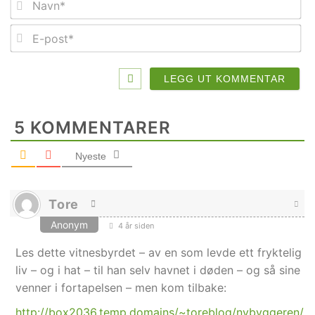
E-
po
5
KOMMENTARER
Nyeste
Tore
Anonym
4 år siden
Les dette vitnesbyrdet – av en som levde ett fryktelig
liv – og i hat – til han selv havnet i døden – og så sine
venner i fortapelsen – men kom tilbake:
http://box2036.temp.domains/~toreblog/nybyggeren/