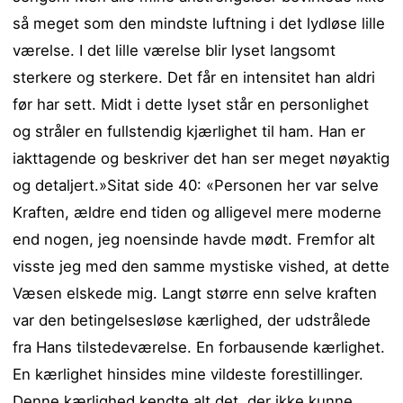
så meget som den mindste luftning i det lydløse lille
værelse. I det lille værelse blir lyset langsomt
sterkere og sterkere. Det får en intensitet han aldri
før har sett. Midt i dette lyset står en personlighet
og stråler en fullstendig kjærlighet til ham. Han er
iakttagende og beskriver det han ser meget nøyaktig
og detaljert.»Sitat side 40: «Personen her var selve
Kraften, ældre end tiden og alligevel mere moderne
end nogen, jeg noensinde havde mødt. Fremfor alt
visste jeg med den samme mystiske vished, at dette
Væsen elskede mig. Langt større enn selve kraften
var den betingelsesløse kærlighed, der udstrålede
fra Hans tilstedeværelse. En forbausende kærlighet.
En kærlighet hinsides mine vildeste forestillinger.
Denne kærlighed kendte alt det, der ikke kunne