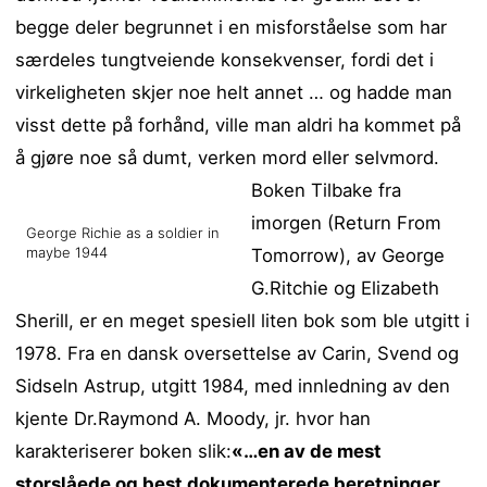
begge deler begrunnet i en misforståelse som har
særdeles tungtveiende konsekvenser, fordi det i
virkeligheten skjer noe helt annet … og hadde man
visst dette på forhånd, ville man aldri ha kommet på
å gjøre noe så dumt, verken mord eller selvmord.
Boken Tilbake fra
imorgen (Return From
George Richie as a soldier in
maybe 1944
Tomorrow), av George
G.Ritchie og Elizabeth
Sherill, er en meget spesiell liten bok som ble utgitt i
1978. Fra en dansk oversettelse av Carin, Svend og
Sidseln Astrup, utgitt 1984, med innledning av den
kjente Dr.Raymond A. Moody, jr. hvor han
karakteriserer boken slik:
«…en av de mest
storslåede og best dokumenterede beretninger