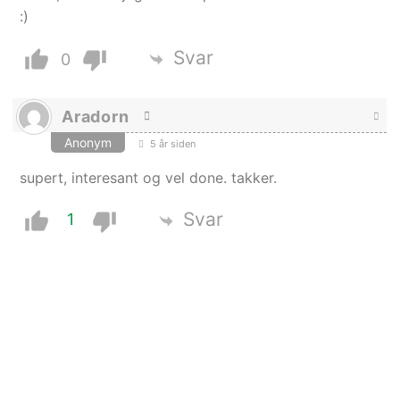
:)
Svar
0
Aradorn
Anonym
5 år siden
supert, interesant og vel done. takker.
Svar
1