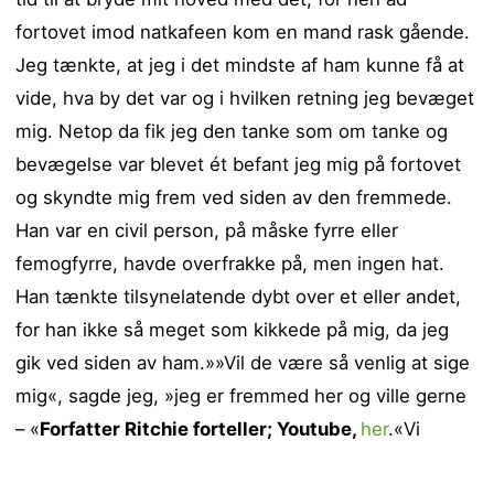
fortovet imod natkafeen kom en mand rask gående.
Jeg tænkte, at jeg i det mindste af ham kunne få at
vide, hva by det var og i hvilken retning jeg bevæget
mig. Netop da fik jeg den tanke som om tanke og
bevægelse var blevet ét befant jeg mig på fortovet
og skyndte mig frem ved siden av den fremmede.
Han var en civil person, på måske fyrre eller
femogfyrre, havde overfrakke på, men ingen hat.
Han tænkte tilsynelatende dybt over et eller andet,
for han ikke så meget som kikkede på mig, da jeg
gik ved siden av ham.»»Vil de være så venlig at sige
mig«, sagde jeg, »jeg er fremmed her og ville gerne
– «
Forfatter Ritchie forteller; Youtube,
her
.
«Vi