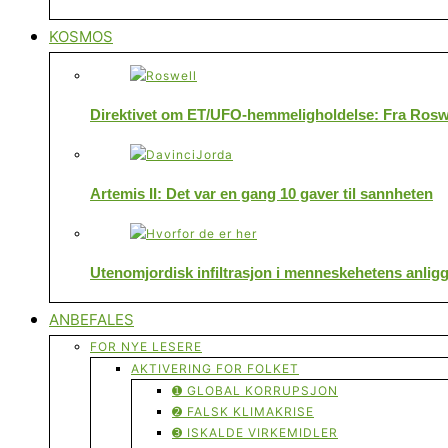
KOSMOS
Direktivet om ET/UFO-hemmeligholdelse: Fra Roswe
Artemis II: Det var en gang 10 gaver til sannheten
Utenomjordisk infiltrasjon i menneskehetens anlig
ANBEFALES
FOR NYE LESERE
AKTIVERING FOR FOLKET
➊ GLOBAL KORRUPSJON
➋ FALSK KLIMAKRISE
➌ ISKALDE VIRKEMIDLER