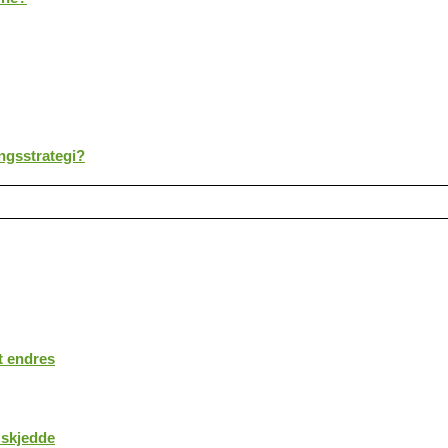
ingsstrategi?
t endres
 skjedde