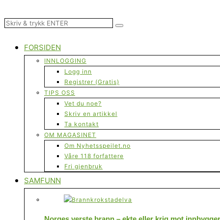
FORSIDEN
INNLOGGING
Logg inn
Registrer (Gratis)
TIPS OSS
Vet du noe?
Skriv en artikkel
Ta kontakt
OM MAGASINET
Om Nyhetsspeilet.no
Våre 118 forfattere
Fri gjenbruk
SAMFUNN
Norges verste brann – ekte eller krig mot innbygge