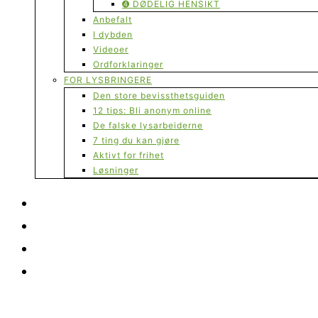
➍ DØDELIG HENSIKT
Anbefalt
I dybden
Videoer
Ordforklaringer
FOR LYSBRINGERE
Den store bevissthetsguiden
12 tips: Bli anonym online
De falske lysarbeiderne
7 ting du kan gjøre
Aktivt for frihet
Løsninger