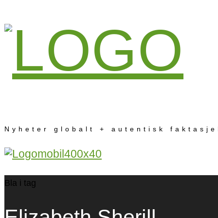
Nyheter globalt + autentisk faktasj
Bla i tag
Elizabeth Sherill