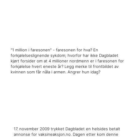
x
x
"1 million i faresonen" - faresonen for hva? En
forkjølelseslignende sykdom; hvorfor har ikke Dagbladet
kjørt forsider om at 4 millioner nordmenn er i faresonen for
forkjølelse hvert eneste år? Legg merke til frontbildet av
kvinnen som får nåla i armen. Angrer hun idag?
x
x
17. november 2009 trykket Dagbladet en helsides betalt
annonse for vaksineaksjon.no. Dagen etter kom denne