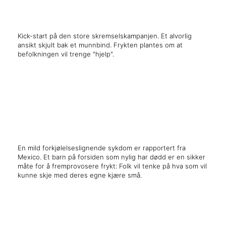
Kick-start på den store skremselskampanjen. Et alvorlig
ansikt skjult bak et munnbind. Frykten plantes om at
befolkningen vil trenge "hjelp".
x
x
En mild forkjølelseslignende sykdom er rapportert fra
Mexico. Et barn på forsiden som nylig har dødd er en sikker
måte for å fremprovosere frykt: Folk vil tenke på hva som vil
kunne skje med deres egne kjære små.
x