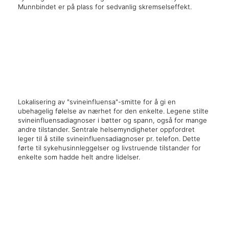
Munnbindet er på plass for sedvanlig skremselseffekt.
x
x
Lokalisering av "svineinfluensa"-smitte for å gi en
ubehagelig følelse av nærhet for den enkelte. Legene stilte
svineinfluensadiagnoser i bøtter og spann, også for mange
andre tilstander. Sentrale helsemyndigheter oppfordret
leger til å stille svineinfluensadiagnoser pr. telefon. Dette
førte til sykehusinnleggelser og livstruende tilstander for
enkelte som hadde helt andre lidelser.
x
x