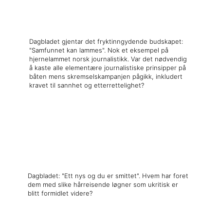
x
Dagbladet gjentar det fryktinngydende budskapet:
"Samfunnet kan lammes". Nok et eksempel på
hjernelammet norsk journalistikk. Var det nødvendig
å kaste alle elementære journalistiske prinsipper på
båten mens skremselskampanjen pågikk, inkludert
kravet til sannhet og etterrettelighet?
x
x
Dagbladet: "Ett nys og du er smittet". Hvem har foret
dem med slike hårreisende løgner som ukritisk er
blitt formidlet videre?