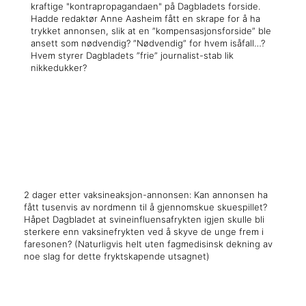
kraftige "kontrapropagandaen" på Dagbladets forside.
Hadde redaktør Anne Aasheim fått en skrape for å ha
trykket annonsen, slik at en ”kompensasjonsforside” ble
ansett som nødvendig? ”Nødvendig” for hvem isåfall…?
Hvem styrer Dagbladets ”frie” journalist-stab lik
nikkedukker?
x
x
2 dager etter vaksineaksjon-annonsen: Kan annonsen ha
fått tusenvis av nordmenn til å gjennomskue skuespillet?
Håpet Dagbladet at svineinfluensafrykten igjen skulle bli
sterkere enn vaksinefrykten ved å skyve de unge frem i
faresonen? (Naturligvis helt uten fagmedisinsk dekning av
noe slag for dette fryktskapende utsagnet)
x