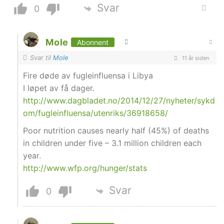
Svar
0
Mole
Abonnent
Svar til
Mole
11 år siden
Fire døde av fugleinfluensa i Libya
I løpet av få dager.
http://www.dagbladet.no/2014/12/27/nyheter/sykd
om/fugleinfluensa/utenriks/36918658/
Poor nutrition causes nearly half (45%) of deaths
in children under five – 3.1 million children each
year.
http://www.wfp.org/hunger/stats
Svar
0