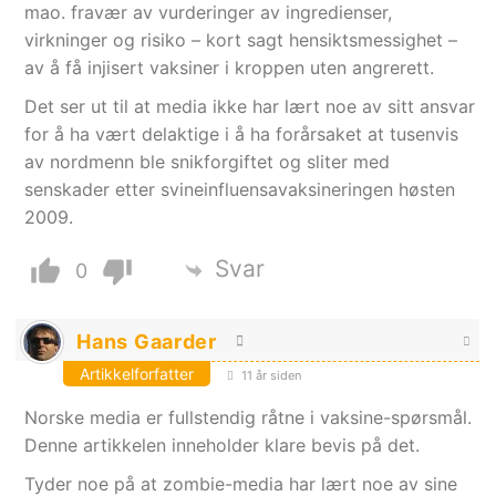
mao. fravær av vurderinger av ingredienser,
virkninger og risiko – kort sagt hensiktsmessighet –
av å få injisert vaksiner i kroppen uten angrerett.
Det ser ut til at media ikke har lært noe av sitt ansvar
for å ha vært delaktige i å ha forårsaket at tusenvis
av nordmenn ble snikforgiftet og sliter med
senskader etter svineinfluensavaksineringen høsten
2009.
Svar
0
Hans Gaarder
Artikkelforfatter
11 år siden
Norske media er fullstendig råtne i vaksine-spørsmål.
Denne artikkelen inneholder klare bevis på det.
Tyder noe på at zombie-media har lært noe av sine