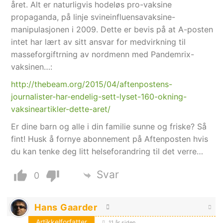
året. Alt er naturligvis hodeløs pro-vaksine
propaganda, på linje svineinfluensavaksine-
manipulasjonen i 2009. Dette er bevis på at A-posten
intet har lært av sitt ansvar for medvirkning til
masseforgiftrning av nordmenn med Pandemrix-
vaksinen…:
http://thebeam.org/2015/04/aftenpostens-
journalister-har-endelig-sett-lyset-160-okning-
vaksineartikler-dette-aret/
Er dine barn og alle i din familie sunne og friske? Så
fint! Husk å fornye abonnement på Aftenposten hvis
du kan tenke deg litt helseforandring til det verre…
Svar
0
Hans Gaarder
Artikkelforfatter
11 år siden