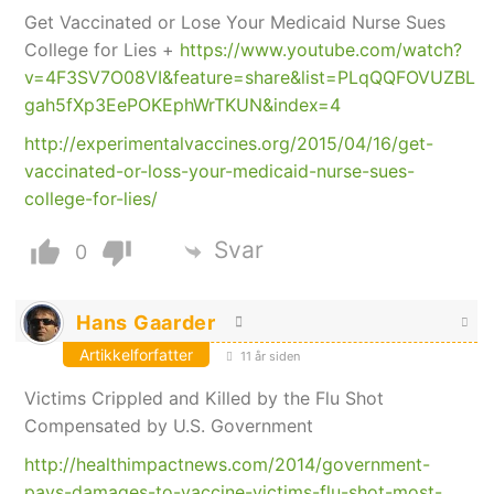
Get Vaccinated or Lose Your Medicaid Nurse Sues
College for Lies +
https://www.youtube.com/watch?
v=4F3SV7O08VI&feature=share&list=PLqQQFOVUZBL
gah5fXp3EePOKEphWrTKUN&index=4
http://experimentalvaccines.org/2015/04/16/get-
vaccinated-or-loss-your-medicaid-nurse-sues-
college-for-lies/
Svar
0
Hans Gaarder
Artikkelforfatter
11 år siden
Victims Crippled and Killed by the Flu Shot
Compensated by U.S. Government
http://healthimpactnews.com/2014/government-
pays-damages-to-vaccine-victims-flu-shot-most-