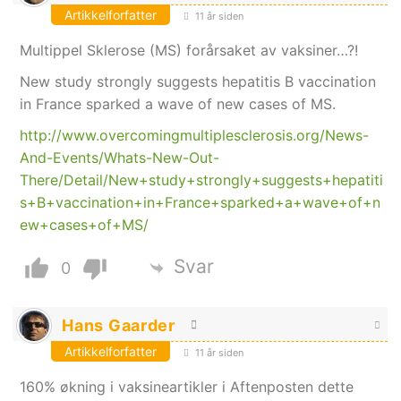
Artikkelforfatter
11 år siden
Multippel Sklerose (MS) forårsaket av vaksiner…?!
New study strongly suggests hepatitis B vaccination
in France sparked a wave of new cases of MS.
http://www.overcomingmultiplesclerosis.org/News-
And-Events/Whats-New-Out-
There/Detail/New+study+strongly+suggests+hepatiti
s+B+vaccination+in+France+sparked+a+wave+of+n
ew+cases+of+MS/
Svar
0
Hans Gaarder
Artikkelforfatter
11 år siden
160% økning i vaksineartikler i Aftenposten dette