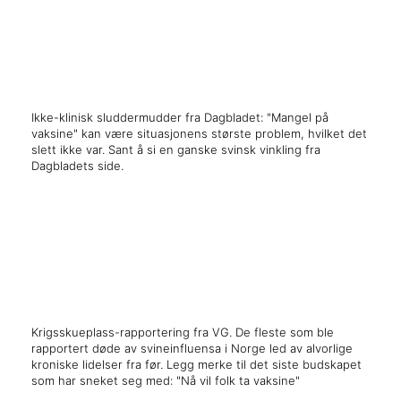
x
Ikke-klinisk sluddermudder fra Dagbladet: "Mangel på
vaksine" kan være situasjonens største problem, hvilket det
slett ikke var. Sant å si en ganske svinsk vinkling fra
Dagbladets side.
x
x
Krigsskueplass-rapportering fra VG. De fleste som ble
rapportert døde av svineinfluensa i Norge led av alvorlige
kroniske lidelser fra før. Legg merke til det siste budskapet
som har sneket seg med: "Nå vil folk ta vaksine"