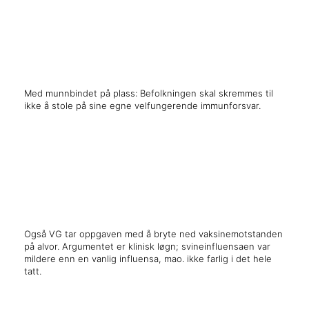
x
x
Med munnbindet på plass: Befolkningen skal skremmes til
ikke å stole på sine egne velfungerende immunforsvar.
x
x
Også VG tar oppgaven med å bryte ned vaksinemotstanden
på alvor. Argumentet er klinisk løgn; svineinfluensaen var
mildere enn en vanlig influensa, mao. ikke farlig i det hele
tatt.
x