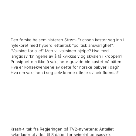
x
Den ferske helseministeren Strøm-Erichsen kaster seg inn i
hylekoret med hyperdilettantisk ”politisk ansvarlighet”:
"Vaksine for alle!" Men vil vaksinen hjelpe? Hva med
langtidsvirkningene av å få kvikksølv og skvalen i kroppen?
Prinsippet om ikke å vaksinere gravide ble kastet på båten.
Hva er konsekvensene av dette for norske babyer i dag?
Hva om vaksinen i seg selv kunne utløse svineinfluensa?
x
x
Krash-tiltak fra Regjeringen på TV2-nyhetene: Antallet
sykedager utvides til 8 dager for svineinfluensasyke.