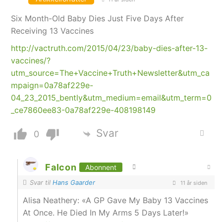
Six Month-Old Baby Dies Just Five Days After
Receiving 13 Vaccines
http://vactruth.com/2015/04/23/baby-dies-after-13-
vaccines/?
utm_source=The+Vaccine+Truth+Newsletter&utm_ca
mpaign=0a78af229e-
04_23_2015_bently&utm_medium=email&utm_term=0
_ce7860ee83-0a78af229e-408198149
Svar
0
Falcon
Abonnent
Svar til
Hans Gaarder
11 år siden
Alisa Neathery: «A GP Gave My Baby 13 Vaccines
At Once. He Died In My Arms 5 Days Later!»