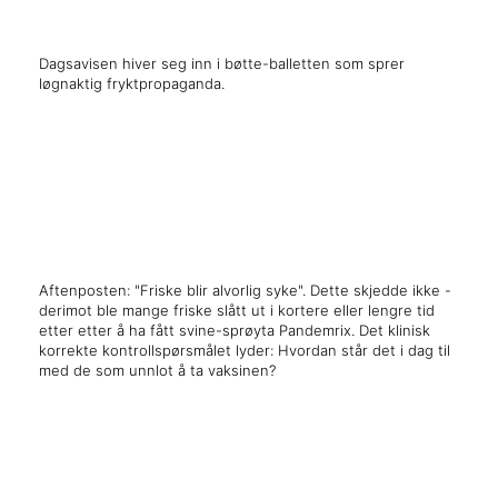
Dagsavisen hiver seg inn i bøtte-balletten som sprer
løgnaktig fryktpropaganda.
x
x
Aftenposten: "Friske blir alvorlig syke". Dette skjedde ikke -
derimot ble mange friske slått ut i kortere eller lengre tid
etter etter å ha fått svine-sprøyta Pandemrix. Det klinisk
korrekte kontrollspørsmålet lyder: Hvordan står det i dag til
med de som unnlot å ta vaksinen?
x
x