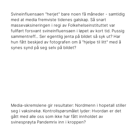
Svineinfluensaen "herjet" bare noen få måneder - samtidig
med at media fremviste tidenes galskap. Så snart
massevaksineringen i regi av Folkehelseinstituttet var
fullført forsvant svineinfluensaen i løpet av kort tid. Pussig
sammentreff... Ser egentlig jenta på bildet så syk ut? Har
hun fått beskjed av fotografen om å "hjelpe til litt" med å
synes synd på seg selv på bildet?
x
x
Media-skremslene gir resultater: Nordmenn i hopetall stiller
seg i vaksinekø. Kontrollspørsmålet lyder: Hvordan er det
gått med alle oss som ikke har fått innholdet av
svinesprøyta Pandemrix inn i kroppen?
x