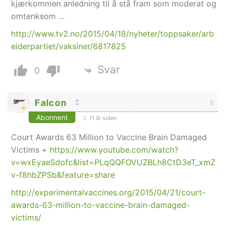
kjærkommen anledning til å stå fram som moderat og
omtenksom …
http://www.tv2.no/2015/04/18/nyheter/toppsaker/arb
eiderpartiet/vaksiner/6817825
Svar
0
Falcon
Abonnent
11 år siden
Court Awards 63 Million to Vaccine Brain Damaged
Victims +
https://www.youtube.com/watch?
v=wxEyaeSdofc&list=PLqQQFOVUZBLh8CtD3eT_xmZ
v-f8hbZPSb&feature=share
http://experimentalvaccines.org/2015/04/21/court-
awards-63-million-to-vaccine-brain-damaged-
victims/