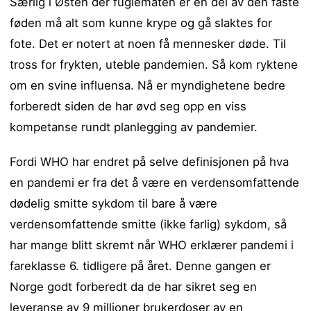
Særlig i Østen der fuglematen er en del av den faste
føden må alt som kunne krype og gå slaktes for
fote. Det er notert at noen få mennesker døde. Til
tross for frykten, uteble pandemien. Så kom ryktene
om en svine influensa. Nå er myndighetene bedre
forberedt siden de har øvd seg opp en viss
kompetanse rundt planlegging av pandemier.
Fordi WHO har endret på selve definisjonen på hva
en pandemi er fra det å være en verdensomfattende
dødelig smitte sykdom til bare å være
verdensomfattende smitte (ikke farlig) sykdom, så
har mange blitt skremt når WHO erklærer pandemi i
fareklasse 6. tidligere på året. Denne gangen er
Norge godt forberedt da de har sikret seg en
leveranse av 9 millioner brukerdoser av en