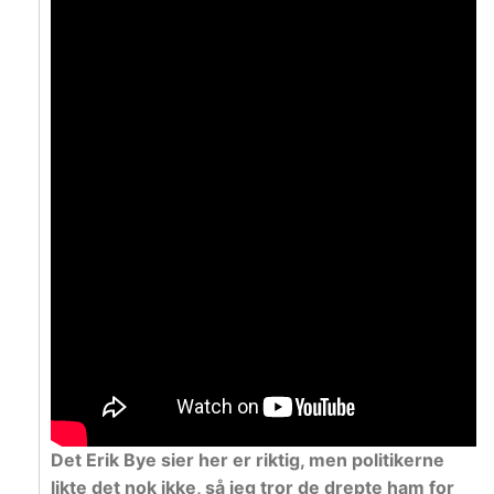
Det Erik Bye sier her er riktig, men politikerne
likte det nok ikke, så jeg tror de drepte ham for