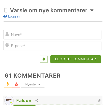
Varsle om nye kommentarer
Logg inn
Na
E-
po
61
KOMMENTARER
Nyeste
Falcon