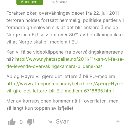
Abonnent
14 år siden
Forakten øker, overvåkningsvideoer fra 22. juli 2011
terroren holdes fortsatt hemmelig, politiske partier vil
forandre grunnloven slik at det blir enklere å melde
Norge inn i EU selv om over 80% av befolkninga ikke
vil at Norge skal bli medlem i EU
Kan vi få se videoklippene fra overvåkingskameraene
nå?
http://www.nyhetsspeilet.no/2011/11/kan-vi-fa-se-
de-levende-overvakingskamera-bildene-na/
Ap og Høyre vil gjøre det lettere å bli EU-medlem
http://www.aftenposten.no/nyheter/iriks/Ap-og-Hyre-
vil-gjre-det-lettere–bli-EU-medlem-6718635.html
Mer av korrupsjonen kommer nå til overflaten, men
så langt kun toppen av isfjellet
Svar
0