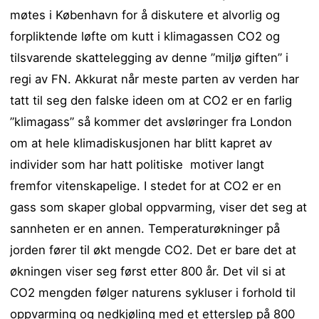
møtes i København for å diskutere et alvorlig og
forpliktende løfte om kutt i klimagassen CO2 og
tilsvarende skattelegging av denne ”miljø giften” i
regi av FN. Akkurat når meste parten av verden har
tatt til seg den falske ideen om at CO2 er en farlig
”klimagass” så kommer det avsløringer fra London
om at hele klimadiskusjonen har blitt kapret av
individer som har hatt politiske motiver langt
fremfor vitenskapelige. I stedet for at CO2 er en
gass som skaper global oppvarming, viser det seg at
sannheten er en annen. Temperaturøkninger på
jorden fører til økt mengde CO2. Det er bare det at
økningen viser seg først etter 800 år. Det vil si at
CO2 mengden følger naturens sykluser i forhold til
oppvarming og nedkjøling med et etterslep på 800