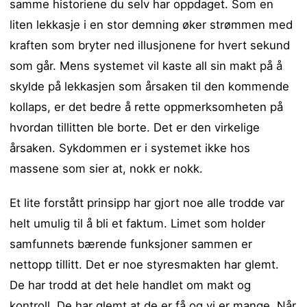
samme historiene du selv har oppdaget. Som en
liten lekkasje i en stor demning øker strømmen med
kraften som bryter ned illusjonene for hvert sekund
som går. Mens systemet vil kaste all sin makt på å
skylde på lekkasjen som årsaken til den kommende
kollaps, er det bedre å rette oppmerksomheten på
hvordan tillitten ble borte. Det er den virkelige
årsaken. Sykdommen er i systemet ikke hos
massene som sier at, nokk er nokk.
Et lite forstått prinsipp har gjort noe alle trodde var
helt umulig til å bli et faktum. Limet som holder
samfunnets bærende funksjoner sammen er
nettopp tillitt. Det er noe styresmakten har glemt.
De har trodd at det hele handlet om makt og
kontroll. De har glemt at de er få og vi er mange. Når