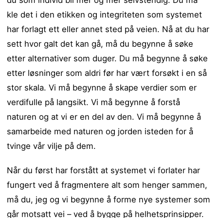
du som individ bli mer og mer selvstendig. Du må
kle det i den etikken og integriteten som systemet
har forlagt ett eller annet sted på veien. Nå at du har
sett hvor galt det kan gå, må du begynne å søke
etter alternativer som duger. Du må begynne å søke
etter løsninger som aldri før har vært forsøkt i en så
stor skala. Vi må begynne å skape verdier som er
verdifulle på langsikt. Vi må begynne å forstå
naturen og at vi er en del av den. Vi må begynne å
samarbeide med naturen og jorden isteden for å
tvinge vår vilje på dem.
Når du først har forstått at systemet vi forlater har
fungert ved å fragmentere alt som henger sammen,
må du, jeg og vi begynne å forme nye systemer som
går motsatt vei – ved å bygge på helhetsprinsipper.