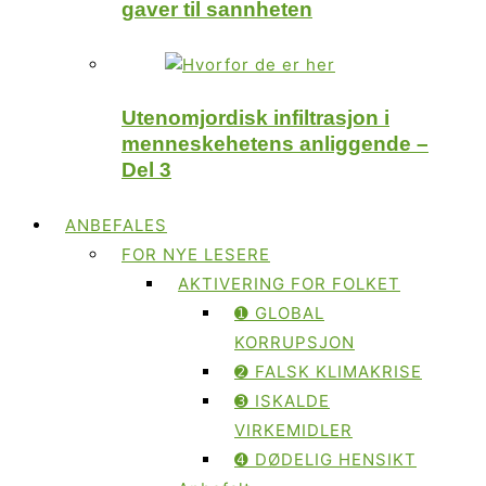
gaver til sannheten
Utenomjordisk infiltrasjon i
menneskehetens anliggende –
Del 3
ANBEFALES
FOR NYE LESERE
AKTIVERING FOR FOLKET
➊ GLOBAL
KORRUPSJON
➋ FALSK KLIMAKRISE
➌ ISKALDE
VIRKEMIDLER
➍ DØDELIG HENSIKT