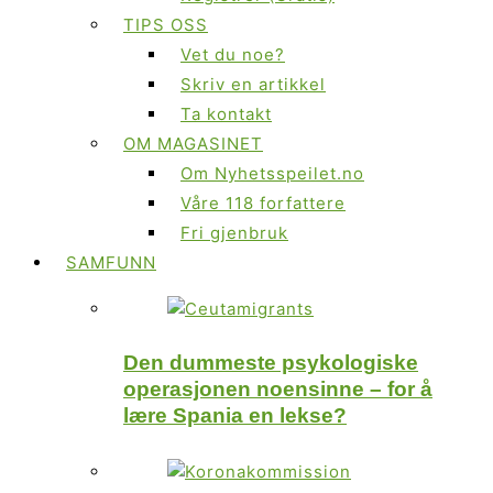
TIPS OSS
Vet du noe?
Skriv en artikkel
Ta kontakt
OM MAGASINET
Om Nyhetsspeilet.no
Våre 118 forfattere
Fri gjenbruk
SAMFUNN
Den dummeste psykologiske
operasjonen noensinne – for å
lære Spania en lekse?