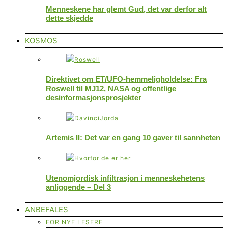
Menneskene har glemt Gud, det var derfor alt
dette skjedde
KOSMOS
Direktivet om ET/UFO-hemmeligholdelse: Fra
Roswell til MJ12, NASA og offentlige
desinformasjonsprosjekter
Artemis II: Det var en gang 10 gaver til sannheten
Utenomjordisk infiltrasjon i menneskehetens
anliggende – Del 3
ANBEFALES
FOR NYE LESERE