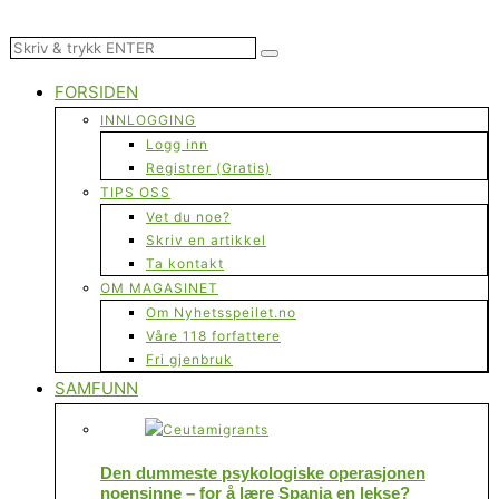
FORSIDEN
INNLOGGING
Logg inn
Registrer (Gratis)
TIPS OSS
Vet du noe?
Skriv en artikkel
Ta kontakt
OM MAGASINET
Om Nyhetsspeilet.no
Våre 118 forfattere
Fri gjenbruk
SAMFUNN
Den dummeste psykologiske operasjonen
noensinne – for å lære Spania en lekse?