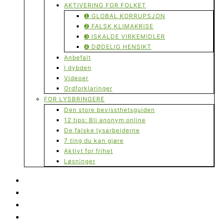
AKTIVERING FOR FOLKET
➊ GLOBAL KORRUPSJON
➋ FALSK KLIMAKRISE
➌ ISKALDE VIRKEMIDLER
➍ DØDELIG HENSIKT
Anbefalt
I dybden
Videoer
Ordforklaringer
FOR LYSBRINGERE
Den store bevissthetsguiden
12 tips: Bli anonym online
De falske lysarbeiderne
7 ting du kan gjøre
Aktivt for frihet
Løsninger