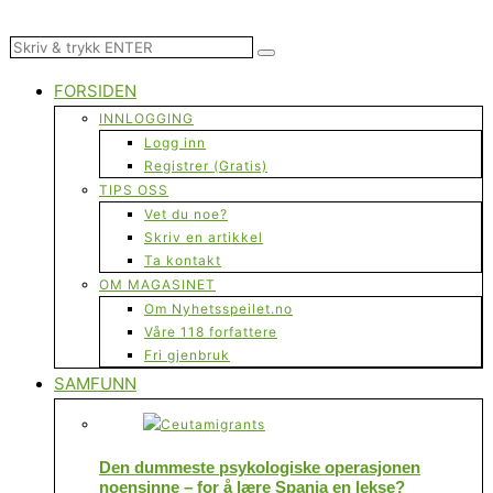
FORSIDEN
INNLOGGING
Logg inn
Registrer (Gratis)
TIPS OSS
Vet du noe?
Skriv en artikkel
Ta kontakt
OM MAGASINET
Om Nyhetsspeilet.no
Våre 118 forfattere
Fri gjenbruk
SAMFUNN
Den dummeste psykologiske operasjonen
noensinne – for å lære Spania en lekse?