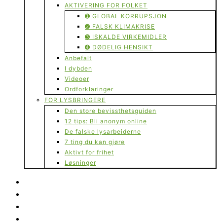
AKTIVERING FOR FOLKET
➊ GLOBAL KORRUPSJON
➋ FALSK KLIMAKRISE
➌ ISKALDE VIRKEMIDLER
➍ DØDELIG HENSIKT
Anbefalt
I dybden
Videoer
Ordforklaringer
FOR LYSBRINGERE
Den store bevissthetsguiden
12 tips: Bli anonym online
De falske lysarbeiderne
7 ting du kan gjøre
Aktivt for frihet
Løsninger