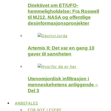
Direktivet om ET/UFO-
hemmeligholdelse: Fra Roswell
til MJ12, NASA og offentlige
desinformasjonsprosjekter
Artemis II: Det var en gang 10
gaver til sannheten
Utenomjordisk infiltrasjon i
menneskehetens anliggende –
Del 3
ANBEFALES
FOR NYE LESERE