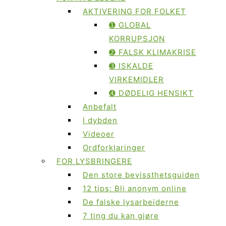
AKTIVERING FOR FOLKET
➊ GLOBAL
KORRUPSJON
➋ FALSK KLIMAKRISE
➌ ISKALDE
VIRKEMIDLER
➍ DØDELIG HENSIKT
Anbefalt
I dybden
Videoer
Ordforklaringer
FOR LYSBRINGERE
Den store bevissthetsguiden
12 tips: Bli anonym online
De falske lysarbeiderne
7 ting du kan gjøre