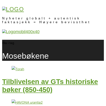
Nyheter globalt + autentisk
faktasjekk = Høyere bevissthet
Bla i tag
Mosebøkene
Tilblivelsen av GTs historiske
bøker (850-450)