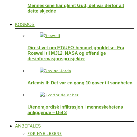
Menneskene har glemt Gud, det var derfor alt
dette skjedde
KOSMOS
Direktivet om ET/UFO-hemmeligholdelse: Fra
Roswell til MJ12, NASA og offentlige
desinformasjonsprosjekter
Artemis II: Det var en gang 10 gaver til sannheten
Utenomjordisk infiltrasjon i menneskehetens
anliggende – Del 3
ANBEFALES
FOR NYE LESERE