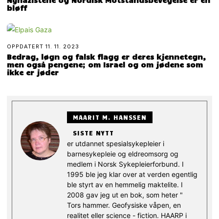
Nynazistene og Nordisk Motstandsbevegelse er en
bløff
OPPDATERT
11. 11. 2023
Bedrag, løgn og falsk flagg er deres kjennetegn,
men også pengene; om Israel og om jødene som
ikke er jøder
MAARIT M. HANSSEN
SISTE NYTT
er utdannet spesialsykepleier i
barnesykepleie og eldreomsorg og
medlem i Norsk Sykepleierforbund. I
1995 ble jeg klar over at verden egentlig
ble styrt av en hemmelig maktelite. I
2008 gav jeg ut en bok, som heter "
Tors hammer. Geofysiske våpen, en
realitet eller science - fiction. HAARP i