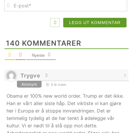
E-
po
140
KOMMENTARER
Nyeste
Trygve
Anonym
8 år siden
Obama er 100% new world order. Trump er det ikke.
Han er vårt aller siste håp. Det viktiste vi kan gjøre
her i Europa er å stoppe innvandringen. Det er
temmelig tydelig at de har tenkt å ødelegge vår
kultur. Vi er nødt til å stå opp mot dette.
Arbeiderpartiet er new world order. Støre selv har