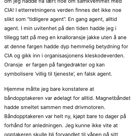
om jeg hadde nå lært noe om samkvemmet med
CIA! I etterretningens verden finnes det ikke noe
slikt som ”tidligere agent”. En gang agent, alltid
agent. I min uvitenhet på den tiden hadde jeg i
tillegg tatt på meg en knalloransje jakke uten å ane
at denne fargen hadde dyp hemmelig betydning for
CIA og gikk inn i organisasjonens kleskodeverden.
Oransje er fargen på fangedrakter og kan
symbolisere ’villig til tjeneste’, en falsk agent.
Hjemme måtte jeg bare konstatere at
båndopptakeren var ødelagt for alltid. Magnetbåndet
hadde smeltet sammen med drivmotoren.
Båndopptakeren var helt ny, kjøpt bare to dager på
forhånd for anledningen. Jeg kunne ikke vite at
opptakeren skulle bli forvandlet til våpen på sitt