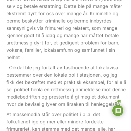
selv og betale erstatning. Dette ble på mange måter
ekstremt dyrt for oss over mange år. Kriminelle og
berme beskytter kriminelle og berme innbyrdes,
sannsynligvis via frimureri og relatert, som mange
kjenner godt til å idag og mange har måttet betale
urettmessig dyrt for, et gedigent problem for barn,
voksne, familier, lokalsamfunn og samfunnet i sin
helhet
I Orkdal ble jeg fortalt av fastboende at lokalavisa
bestemmer over den lokale politistasjonen, og jeg
fikk det bekreftet med et praktisk eksempel, for alle å
se, politiet henla en rettmessig anmeldelse mot denne
mediebedriften og presterte å gi meg et dokument
140
hvor de beviselig lyver om årsaken til henleggelsen
At massemedia står over politiet i bl.a. det
folkefiendtlige og mer eller mindre fordekte
frimureriet, kan stemme med det mange, alle, har