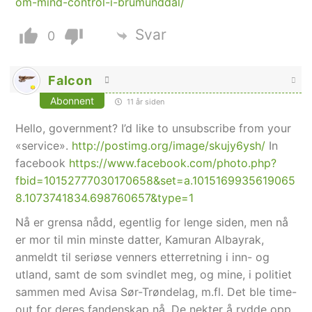
om-mind-control-i-brumunddal/
Svar
0
Falcon
Abonnent
11 år siden
Hello, government? I’d like to unsubscribe from your
«service».
http://postimg.org/image/skujy6ysh/
In
facebook
https://www.facebook.com/photo.php?
fbid=10152777030170658&set=a.1015169935619065
8.1073741834.698760657&type=1
Nå er grensa nådd, egentlig for lenge siden, men nå
er mor til min minste datter, Kamuran Albayrak,
anmeldt til seriøse venners etterretning i inn- og
utland, samt de som svindlet meg, og mine, i politiet
sammen med Avisa Sør-Trøndelag, m.fl. Det ble time-
out for deres fandenskap nå. De nekter å rydde opp