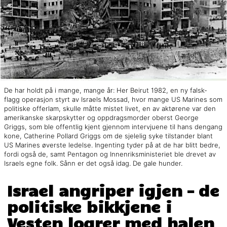
De har holdt på i mange, mange år: Her Beirut 1982, en ny falsk-
flagg operasjon styrt av Israels Mossad, hvor mange US Marines som
politiske offerlam, skulle måtte mistet livet, en av aktørene var den
amerikanske skarpskytter og oppdragsmorder oberst George
Griggs, som ble offentlig kjent gjennom intervjuene til hans dengang
kone, Catherine Pollard Griggs om de sjelelig syke tilstander blant
US Marines øverste ledelse. Ingenting tyder på at de har blitt bedre,
fordi også de, samt Pentagon og Innenriksministeriet ble drevet av
Israels egne folk. Sånn er det også idag. De gale hunder.
Israel angriper igjen – de
politiske bikkjene i
Vesten logrer med halen