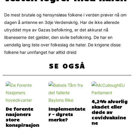
De mest brutale og hensynsløse folkene i verden prøver nå om
dagen å antenne en 3dje Verdenskrig. Har de ikke allerede
utryddet mye av Gazas befolkning, er det akkurat nå
libaneserne det gjelder, den sivile befolkning. De har en
uendelig lang liste over folkeslag de hater. De krigene disse
folkene har unnfanget har alltid dreid
SE OGSÅ
4,2% alvorlig
skadet eller
De forente
Implementate
døde av
nasjoners
r – dyrets
covidvaksine
store
merke?
ne
konspirasjon