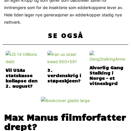
sin egen kropp og som tjener som dødsfeller såvel for
inntrengere som for de insektene som edderkoppene lever av.
Hele tiden lager nye generasjoner av edderkopper stadig nye
nettverk.
SE OGSÅ
Alvorlig Gang
Vil USAs
3.
Stalking i
statskasse
verdenskrig i
Norge – et
kollapse den
støpeskjeen?
vitnesbyrd
2. august?
Max Manus filmforfatter
drept?