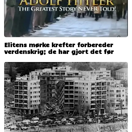
Elitens mørke krefter forbereder
verdenskrig; de har gjort det før