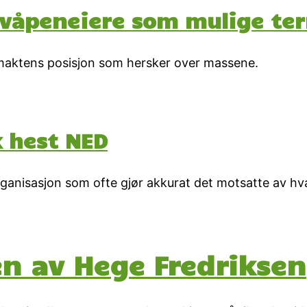
våpeneiere som mulige ter
smaktens posisjon som hersker over massene.
k hest NED
nisasjon som ofte gjør akkurat det motsatte av hva 
en av Hege Fredriksen