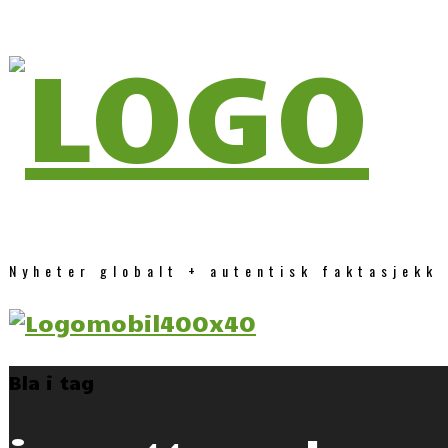
Nyheter globalt + autentisk faktasjekk
Bla i tag