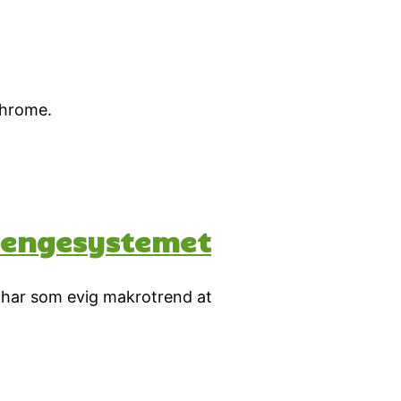
chrome.
 pengesystemet
m har som evig makrotrend at