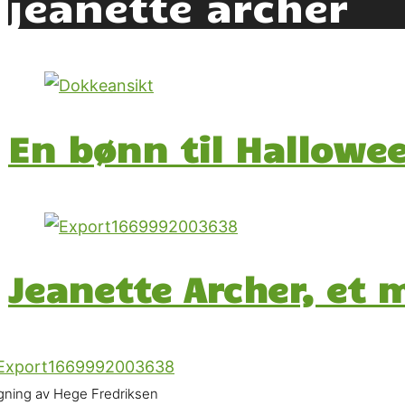
jeanette archer
En bønn til Hallowe
Jeanette Archer, et 
gning av Hege Fredriksen