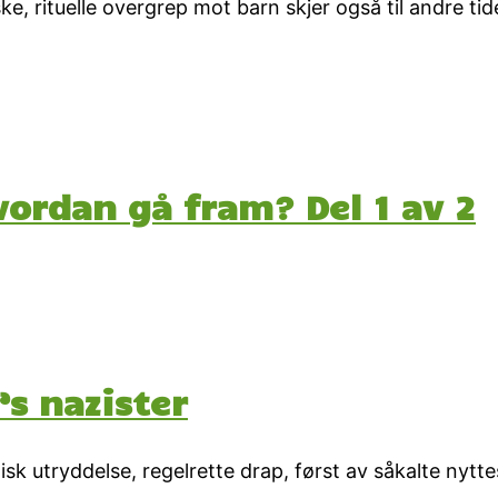
e, rituelle overgrep mot barn skjer også til andre tid
vordan gå fram? Del 1 av 2
’s nazister
k utryddelse, regelrette drap, først av såkalte nytt