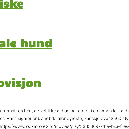
iske
gale hund
ovisjon
 fremstilles han, de vet ikke at han har en fot i en annen leir, at 
vet. Hans sigarer er blandt de aller dyreste, kanskje over $500 st
her: https://www.lookmovie2.to/movies/play/33338697-the-bibi-file