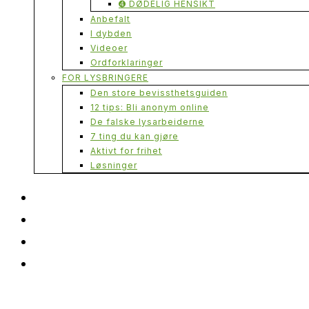
➍ DØDELIG HENSIKT
Anbefalt
I dybden
Videoer
Ordforklaringer
FOR LYSBRINGERE
Den store bevissthetsguiden
12 tips: Bli anonym online
De falske lysarbeiderne
7 ting du kan gjøre
Aktivt for frihet
Løsninger