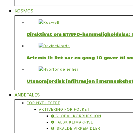
KOSMOS
Direktivet om ET/UFO-hemmeligholdelse: F
Artemis II: Det var en gang 10 gaver til 
Utenomjordisk infiltrasjon i menneskehet
ANBEFALES
FOR NYE LESERE
AKTIVERING FOR FOLKET
➊ GLOBAL KORRUPSJON
➋ FALSK KLIMAKRISE
➌ ISKALDE VIRKEMIDLER