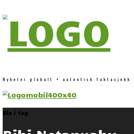
Nyheter globalt + autentisk faktasjekk
Bla i tag
Bibi Netanyahu