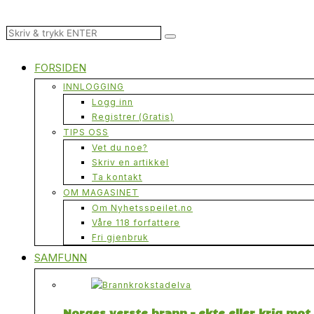
FORSIDEN
INNLOGGING
Logg inn
Registrer (Gratis)
TIPS OSS
Vet du noe?
Skriv en artikkel
Ta kontakt
OM MAGASINET
Om Nyhetsspeilet.no
Våre 118 forfattere
Fri gjenbruk
SAMFUNN
Norges verste brann – ekte eller krig mo