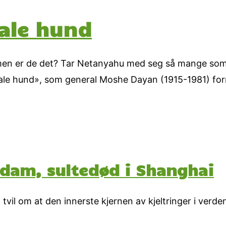
gale hund
, men er de det? Tar Netanyahu med seg så mange som 
gale hund», som general Moshe Dayan (1915-1981) form
rdam, sultedød i Shanghai
tvil om at den innerste kjernen av kjeltringer i verden