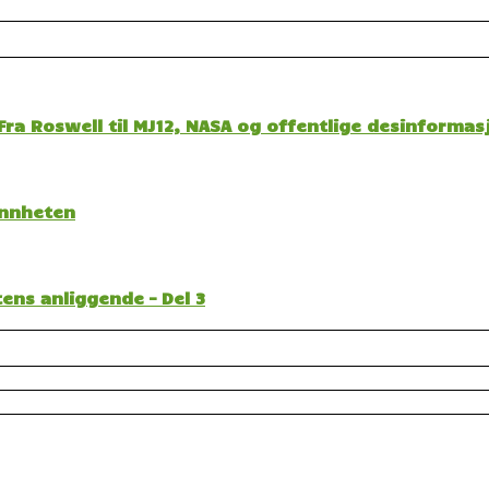
ra Roswell til MJ12, NASA og offentlige desinformas
sannheten
ens anliggende – Del 3