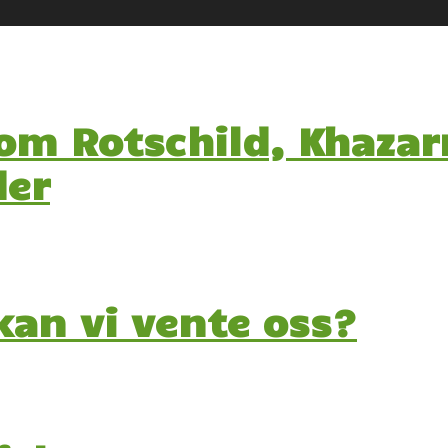
 om Rotschild, Khaza
der
kan vi vente oss?