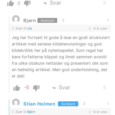
Svar
0
Bjørn
Anonym
Svar til
ola
10 år siden
Jeg har fortsatt til gode å lese en godt strukturert
artikkel med seriøse kildehenvisninger og god
kildekritikk her på nyhetsspeilet. Som regel har
bare forfatterne klippet og limet sammen avsnitt
fra ulike obskure nettsider og presentert det som
en helhetlig artikkel. Men god underholdning, det
er det!
Svar
-5
Stian Holmen
Skribent
Svar til
Bjørn
10 år siden