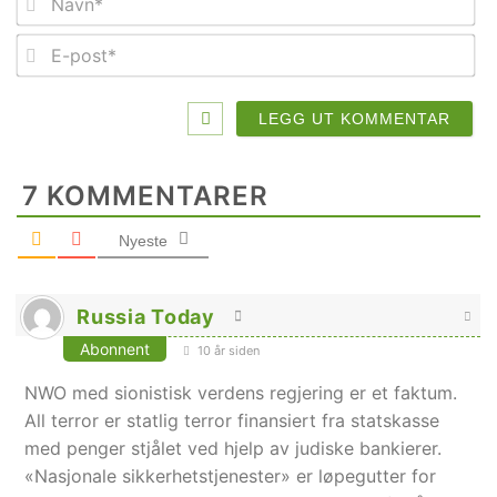
E-
po
7
KOMMENTARER
Nyeste
Russia Today
Abonnent
10 år siden
NWO med sionistisk verdens regjering er et faktum.
All terror er statlig terror finansiert fra statskasse
med penger stjålet ved hjelp av judiske bankierer.
«Nasjonale sikkerhetstjenester» er løpegutter for