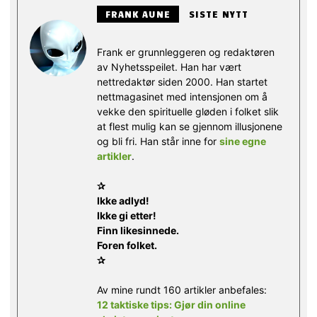
FRANK AUNE
SISTE NYTT
Frank er grunnleggeren og redaktøren
av Nyhetsspeilet. Han har vært
nettredaktør siden 2000. Han startet
nettmagasinet med intensjonen om å
vekke den spirituelle gløden i folket slik
at flest mulig kan se gjennom illusjonene
og bli fri. Han står inne for
sine egne
artikler
.
✰
Ikke adlyd!
Ikke gi etter!
Finn likesinnede.
Foren folket.
✰
Av mine rundt 160 artikler anbefales:
12 taktiske tips: Gjør din online