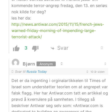
kommende terror-angrep fredag, den 13. en seriøs
nok kilde for deg?
les her da:
http://news.antiwar.com/2015/11/15/french-jews-
warned-friday-morning-of-impending-large-
terrorist-attack/
Svar
3
Bjørn
Anonym
Svar til
Russia Today
10 år siden
Det er da ingenting i orginalartikkelen til Times of
Israel som understøtter teorien om at angrepet var
falsk flagg. Her har Antiwar.com tatt en artikkel og
prøvd å kverrulere på sannheten. I tillegg så
beskriver Antiwar seg selv som: «Antiwar.com is
dedicated to building an awareness of the