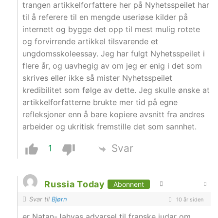
trangen artikkelforfattere her på Nyhetsspeilet har
til å referere til en mengde useriøse kilder på
internett og bygge det opp til mest mulig rotete
og forvirrende artikkel tilsvarende et
ungdomsskoleessay. Jeg har fulgt Nyhetsspeilet i
flere år, og uavhegig av om jeg er enig i det som
skrives eller ikke så mister Nyhetsspeilet
kredibilitet som følge av dette. Jeg skulle ønske at
artikkelforfatterne brukte mer tid på egne
refleksjoner enn å bare kopiere avsnitt fra andres
arbeider og ukritisk fremstille det som sannhet.
Svar
1
Russia Today
Abonnent
Svar til
Bjørn
10 år siden
er Natan-Jahvas advarsel til franske judar om