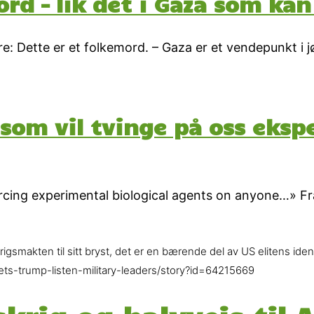
rd – lik det i Gaza som kan
e: Dette er et folkemord. – Gaza er et vendepunkt i j
 som vil tvinge på oss eksp
cing experimental biological agents on anyone…» Fra
smakten til sitt bryst, det er en bærende del av US elitens identi
ets-trump-listen-military-leaders/story?id=64215669