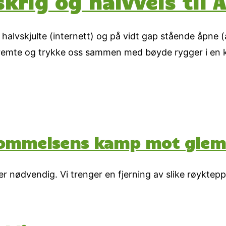
skrig og halvveis ti
de halvskjulte (internett) og på vidt gap stående åpne
tskremte og trykke oss sammen med bøyde rygger i en k
ukommelsens kamp mot glem
r er nødvendig. Vi trenger en fjerning av slike røyktep