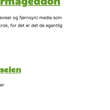
l Armageddon
 (aviser og fjernsyn) media som
rok, for det er det de egentlig
selen
per