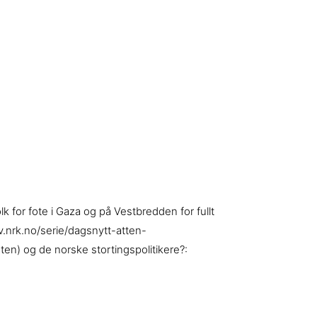
lk for fote i Gaza og på Vestbredden for fullt
tv.nrk.no/serie/dagsnytt-atten-
en) og de norske stortingspolitikere?: