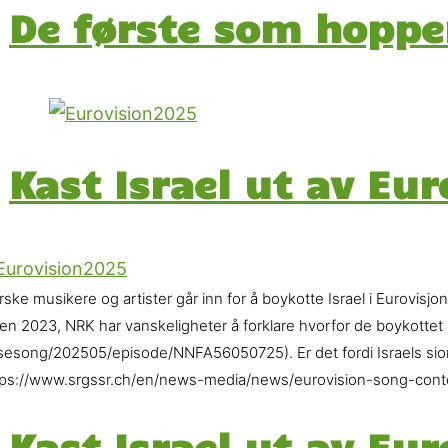
De første som hopper
Kast Israel ut av Eur
ske musikere og artister går inn for å boykotte Israel i Eurovisjo
en 2023, NRK har vanskeligheter å forklare hvorfor de boykottet R
/sesong/202505/episode/NNFA56050725). Er det fordi Israels sion
tps://www.srgssr.ch/en/news-media/news/eurovision-song-conte
Kast Israel ut av Eur