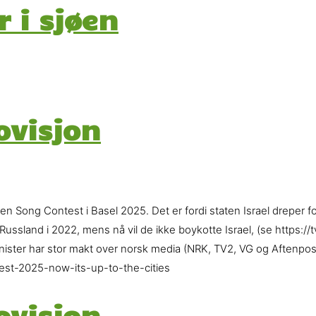
 i sjøen
ovisjon
nen Song Contest i Basel 2025. Det er fordi staten Israel dreper fo
ussland i 2022, mens nå vil de ikke boykotte Israel, (se https://
ister har stor makt over norsk media (NRK, TV2, VG og Aftenpost
st-2025-now-its-up-to-the-cities
ovisjon