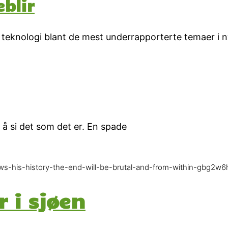
eblir
teknologi blant de mest underrapporterte temaer i n
r å si det som det er. En spade
nows-his-history-the-end-will-be-brutal-and-from-within-gbg2w
 i sjøen