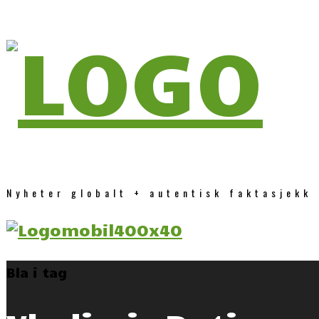
Nyheter globalt + autentisk faktasjekk
Bla i tag