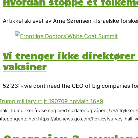
Hvordan stoppe et folkemo
Artikkel skrevet av Arne Sørensen «Israelske forsker
Vi trenger ikke direktører
vaksiner
52:23: «we dont need the CEO of big companies for
ald Trump liker å vise seg med soldater og våpen, USA trykker krig
attepengene, her: https://abcnews.go.com/Politics/survey-half-v