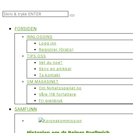
FORSIDEN
INNLOGGING
Logg inn
Registrer (Gratis)
TIPS OSS
Vet du noe?
Skriv en artikkel
Ta kontakt
OM MAGASINET
Om Nyhetsspeilet.no
Våre 118 forfattere
Fri gjenbruk
SAMFUNN
Historien om dr Reiner Fuellmich