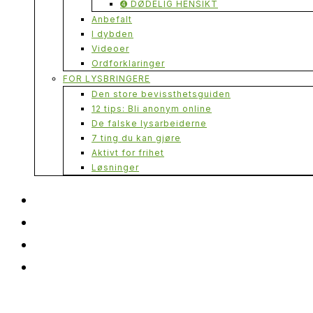
➍ DØDELIG HENSIKT
Anbefalt
I dybden
Videoer
Ordforklaringer
FOR LYSBRINGERE
Den store bevissthetsguiden
12 tips: Bli anonym online
De falske lysarbeiderne
7 ting du kan gjøre
Aktivt for frihet
Løsninger