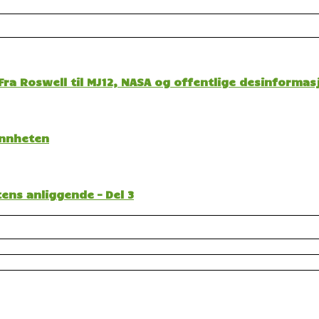
ra Roswell til MJ12, NASA og offentlige desinformas
sannheten
ens anliggende – Del 3