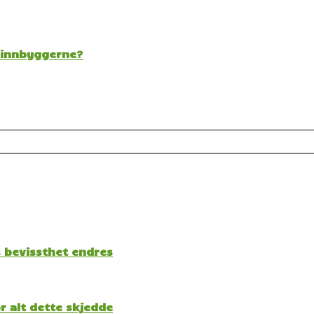
t innbyggerne?
s bevissthet endres
 alt dette skjedde