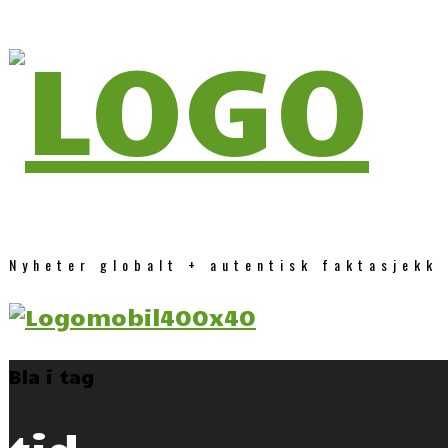
Nyheter globalt + autentisk faktasjekk
Bla i tag
tid