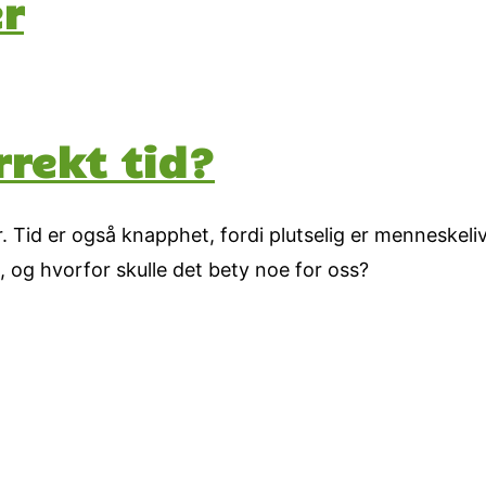
er
rrekt tid?
r. Tid er også knapphet, fordi plutselig er menneskeli
d, og hvorfor skulle det bety noe for oss?