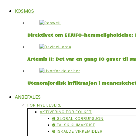
KOSMOS
Direktivet om ET/UFO-hemmeligholdelse: F
Artemis II: Det var en gang 10 gaver til 
Utenomjordisk infiltrasjon i menneskehet
ANBEFALES
FOR NYE LESERE
AKTIVERING FOR FOLKET
➊ GLOBAL KORRUPSJON
➋ FALSK KLIMAKRISE
➌ ISKALDE VIRKEMIDLER