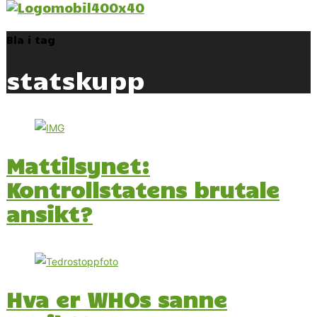
Bla i tag
statskupp
Mattilsynet:
Kontrollstatens brutale
ansikt?
Hva er WHOs sanne