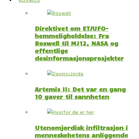
KOSMOS
Direktivet om ET/UFO-
hemmeligholdelse: Fra
Roswell til MJ12, NASA og
offentlige
desinformasjonsprosjekter
Artemis II: Det var en gang
10 gaver til sannheten
Utenomjordisk infiltrasjon i
menneskehetens anliggende