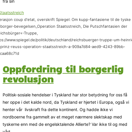
fra sin
rasjon coup d'etat, overskrift Spiegel: Om kupp-fantasiene til de tyske
sborger-bevegelsen_Operation Staatsstreich, Die Putschfantasien der
ichsbürger«-Truppe,
ps://www.spiegel.de/politik/deutschland/reichsbuerger-truppe-um-heinri
i-prinz-reuss-operation-staatsstreich-a-909a7d84-aed9-4243-89bb-
9caa68c71d
Oppfordring til borgerlig
revolusjon
Politisk-sosiale hendelser i Tyskland har stor betydning for oss få
her oppe i det kalde nord, da Tyskland er hjertet i Europa, også vi
henter vår livskraft fra dette kontinent. Og hadde ikke vi
nordboerne fra gammelt av et meget nærmere slektskap med
tyskerne enn med de engelsktalende Allierte? Var ikke til og med
vårt