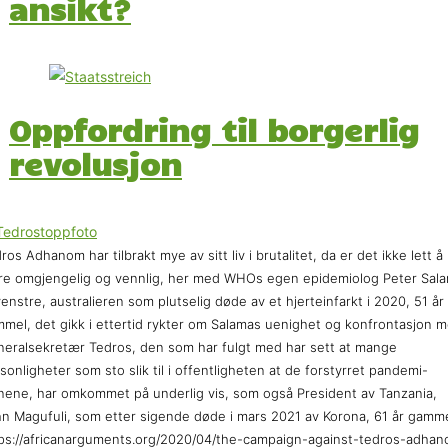
ansikt?
Oppfordring til borgerlig
revolusjon
ros Adhanom har tilbrakt mye av sitt liv i brutalitet, da er det ikke lett å
e omgjengelig og vennlig, her med WHOs egen epidemiolog Peter Sal
 venstre, australieren som plutselig døde av et hjerteinfarkt i 2020, 51 år
mel, det gikk i ettertid rykter om Salamas uenighet og konfrontasjon 
eralsekretær Tedros, den som har fulgt med har sett at mange
sonligheter som sto slik til i offentligheten at de forstyrret pandemi-
nene, har omkommet på underlig vis, som også President av Tanzania,
n Magufuli, som etter sigende døde i mars 2021 av Korona, 61 år gamme
ps://africanarguments.org/2020/04/the-campaign-against-tedros-adha