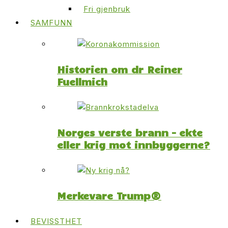
Fri gjenbruk
SAMFUNN
Historien om dr Reiner
Fuellmich
Norges verste brann – ekte
eller krig mot innbyggerne?
Merkevare Trump®
BEVISSTHET