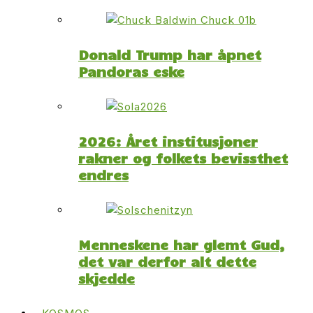
Donald Trump har åpnet
Pandoras eske
2026: Året institusjoner
rakner og folkets bevissthet
endres
Menneskene har glemt Gud,
det var derfor alt dette
skjedde