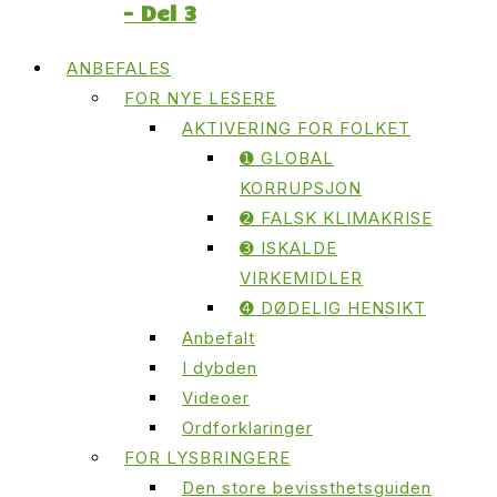
– Del 3
ANBEFALES
FOR NYE LESERE
AKTIVERING FOR FOLKET
➊ GLOBAL
KORRUPSJON
➋ FALSK KLIMAKRISE
➌ ISKALDE
VIRKEMIDLER
➍ DØDELIG HENSIKT
Anbefalt
I dybden
Videoer
Ordforklaringer
FOR LYSBRINGERE
Den store bevissthetsguiden