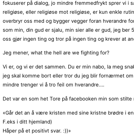
fokuserer på dialog, jo mindre fremmedfrykt sprer vi i 
religiøse, eller religiøse mot religiøse, er kun enkle ru
overbryr oss med og bygger vegger foran hverandre for at 
som min, din gud er sjalu, min sier alle er gud, jeg b
oss gjør ingen ting og tror på ingen ting og krever at and
Jeg mener, what the hell are we fighting for?
Vi er, og vi er det sammen. Du er min nabo, la meg sna
jeg skal komme bort eller tror du jeg blir fornærmet om
mindre trenger vi å tro feil om hverandre.
…
Det var en som het Tore på facebooken min som stilte
«Går det an å være kristen med sine kristne brødre i en
F.eks i ditt hjemland)
Håper på et positivt svar. :))»