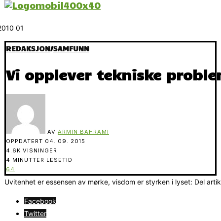
REDAKSJON
/
SAMFUNN
Vi opplever tekniske probl
AV
ARMIN BAHRAMI
OPPDATERT
04. 09. 2015
4.6K VISNINGER
4 MINUTTER LESETID
64
Uvitenhet er essensen av mørke, visdom er styrken i lyset: Del arti
Facebook
Twitter