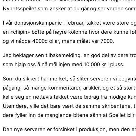
Nyhetsspeilet som ønsker at du går og ser verden som d
I vår donasjonskampanje i februar, takket være store og 
en «chipin» bøtte på høyre kolonne hvor dere kunne føl
og vi nådde 4000d ollar, mens målet var 7000.
Jeg beklager sen tilbakemelding, en god del av dere tr
som hjalp oss å nå mållinjen med 10.000 kr i pluss.
Som du sikkert har merket, så sliter serveren vi begynte a
pågang, så mange kommentarer, artikler, og et så stort 
kalle seg en nettavis takket være bidrag fra modige ku
Uten dere, ville det bare vært de samme skribentene, tak
dere fyller inn de manglende bitene sånn at Speilet bl
Den nye serveren er forsinket i produksjon, men den er 