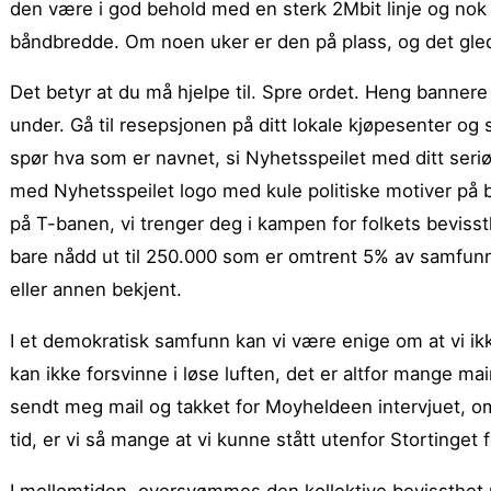
den være i god behold med en sterk 2Mbit linje og nok 
båndbredde. Om noen uker er den på plass, og det glede
Det betyr at du må hjelpe til. Spre ordet. Heng bannere
under. Gå til resepsjonen på ditt lokale kjøpesenter og
spør hva som er navnet, si Nyhetsspeilet med ditt seriøs
med Nyhetsspeilet logo med kule politiske motiver på br
på T-banen, vi trenger deg i kampen for folkets bevissthet
bare nådd ut til 250.000 som er omtrent 5% av samfunnet
eller annen bekjent.
I et demokratisk samfunn kan vi være enige om at vi ikk
kan ikke forsvinne i løse luften, det er altfor mange m
sendt meg mail og takket for Moyheldeen intervjuet, om 
tid, er vi så mange at vi kunne stått utenfor Stortinget 
I mellomtiden, oversvømmes den kollektive bevissthet