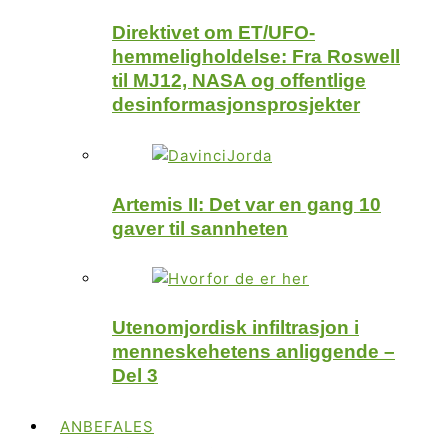
Direktivet om ET/UFO-
hemmeligholdelse: Fra Roswell
til MJ12, NASA og offentlige
desinformasjonsprosjekter
Artemis II: Det var en gang 10
gaver til sannheten
Utenomjordisk infiltrasjon i
menneskehetens anliggende –
Del 3
ANBEFALES