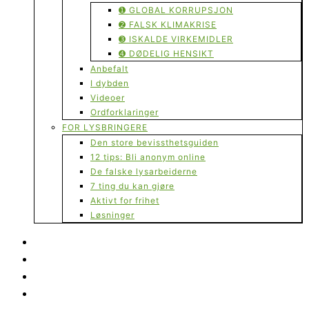
➊ GLOBAL KORRUPSJON
➋ FALSK KLIMAKRISE
➌ ISKALDE VIRKEMIDLER
➍ DØDELIG HENSIKT
Anbefalt
I dybden
Videoer
Ordforklaringer
FOR LYSBRINGERE
Den store bevissthetsguiden
12 tips: Bli anonym online
De falske lysarbeiderne
7 ting du kan gjøre
Aktivt for frihet
Løsninger