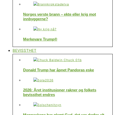
Norges verste brann – ekte eller krig mot
innbyggerne?
Merkevare Trump®
BEVISSTHET
Donald Trump har åpnet Pandoras eske
2026: Året institusjoner rakner og folkets
bevissthet endres
Menneskene har glemt Gud, det var derfor alt