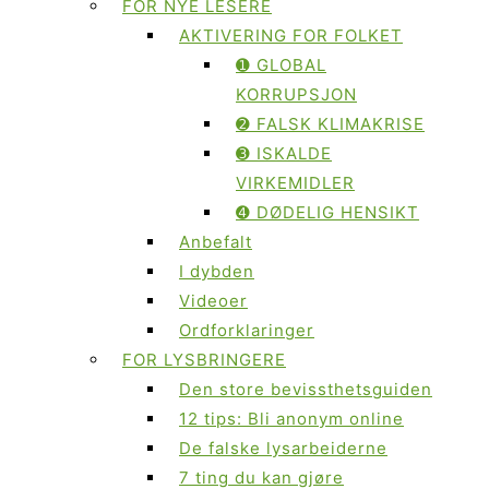
FOR NYE LESERE
AKTIVERING FOR FOLKET
➊ GLOBAL
KORRUPSJON
➋ FALSK KLIMAKRISE
➌ ISKALDE
VIRKEMIDLER
➍ DØDELIG HENSIKT
Anbefalt
I dybden
Videoer
Ordforklaringer
FOR LYSBRINGERE
Den store bevissthetsguiden
12 tips: Bli anonym online
De falske lysarbeiderne
7 ting du kan gjøre