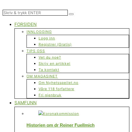
FORSIDEN
INNLOGGING
Logg inn
Registrer (Gratis)
TIPS OSS
Vet du noe?
Skriv en artikkel
Ta kontakt
OM MAGASINET
Om Nyhetsspeilet.no
Våre 118 forfattere
Fri gjenbruk
SAMFUNN
Historien om dr Reiner Fuellmich