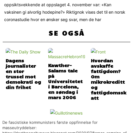
oppsiktsvekkende at oppslaget 4. november var: «Kan
vaksinen gi alvorlig hodepine?» Riktignok vises det til en norsk
coronastudie hvor en ønsker seg svar, men de har
SE OGSÅ
Dagens
Hvordan
Kawther-
journalister
avskaffe
Salams tale
en stor
fattigdom?
på
trussel mot
Om
Universitetet
demokrati og
mikrokreditt
i Barcelona,
din frihet
og
en søndag i
fattigdomssk
mars 2006
att
De fascistiske kommunisters første oppfinnelse for
masseutryddelser:
https://deathpenaltynews.blogspot.com/2020/07/france-remains-of-