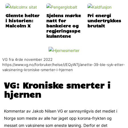
Glemte helter
Sjelens mørke
Fri energi
i historien:
natt for
undertrykkes
Malcolm X
bankeiere og
brutalt
regjeringsspe
kulantene
VG fra 4rde november 2022
https://www.vg.no/forbruker/helse/i/EQyW7j/anette-39-ble-syk-etter-
vaksinering-kroniske-smerter-i-hjernen
VG: Kroniske smerter i
hjernen
Kommentar av Jakob Nilsen VG er sannsynligvis det mediet i
Norge som meste av alle har jaget opp korona-frykten og
messet om vaksinene som eneste løsning. Derfor er det