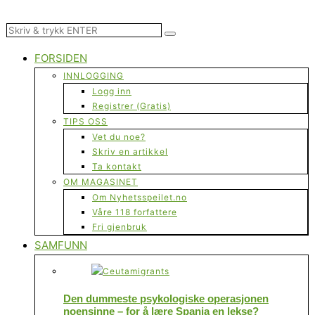
FORSIDEN
INNLOGGING
Logg inn
Registrer (Gratis)
TIPS OSS
Vet du noe?
Skriv en artikkel
Ta kontakt
OM MAGASINET
Om Nyhetsspeilet.no
Våre 118 forfattere
Fri gjenbruk
SAMFUNN
Den dummeste psykologiske operasjonen
noensinne – for å lære Spania en lekse?