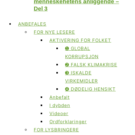
menneskehetens anliggende –
Del 3
ANBEFALES
FOR NYE LESERE
AKTIVERING FOR FOLKET
➊ GLOBAL
KORRUPSJON
➋ FALSK KLIMAKRISE
➌ ISKALDE
VIRKEMIDLER
➍ DØDELIG HENSIKT
Anbefalt
I dybden
Videoer
Ordforklaringer
FOR LYSBRINGERE