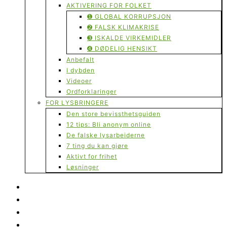
AKTIVERING FOR FOLKET
➊ GLOBAL KORRUPSJON
➋ FALSK KLIMAKRISE
➌ ISKALDE VIRKEMIDLER
➍ DØDELIG HENSIKT
Anbefalt
I dybden
Videoer
Ordforklaringer
FOR LYSBRINGERE
Den store bevissthetsguiden
12 tips: Bli anonym online
De falske lysarbeiderne
7 ting du kan gjøre
Aktivt for frihet
Løsninger