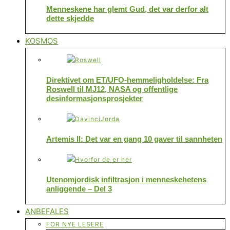
Menneskene har glemt Gud, det var derfor alt
dette skjedde
KOSMOS
Direktivet om ET/UFO-hemmeligholdelse: Fra
Roswell til MJ12, NASA og offentlige
desinformasjonsprosjekter
Artemis II: Det var en gang 10 gaver til sannheten
Utenomjordisk infiltrasjon i menneskehetens
anliggende – Del 3
ANBEFALES
FOR NYE LESERE