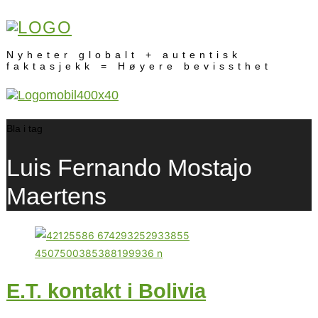
Nyheter globalt + autentisk
faktasjekk = Høyere bevissthet
Bla i tag
Luis Fernando Mostajo
Maertens
E.T. kontakt i Bolivia