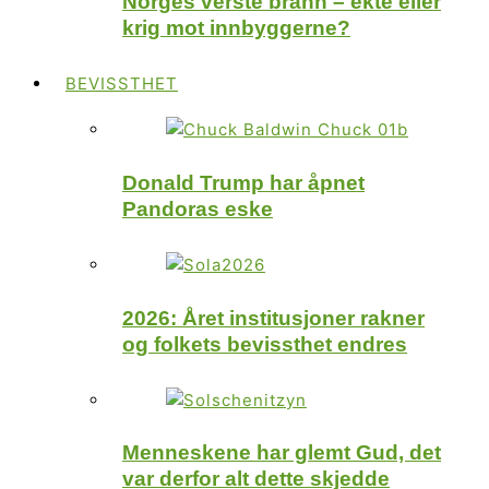
Norges verste brann – ekte eller
krig mot innbyggerne?
BEVISSTHET
Donald Trump har åpnet
Pandoras eske
2026: Året institusjoner rakner
og folkets bevissthet endres
Menneskene har glemt Gud, det
var derfor alt dette skjedde