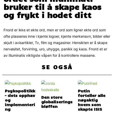
bruker til å skape kaos
og frykt i hodet ditt
Fnord er ikke et ekte ord, men er ord som ligner ekte ord som
ofte plasseres inne i kjente logoer, kjente merkenavn, bilder eller
skjult i avisartikler, Tv, film og magasiner. Hensikten er å skape
nervøsitet, forvirring, uro, uhygge, panikk og kaos. Fnord et er
av Illuminatis viktigste våpen for å kontrollere massene.
SE OGSÅ
Psykopolitikk
Putin
– dets opphav
forteller alle
Den store
og
nøyaktig
globaliserings
implementeri
hvem som
bløffen
ng
skapte ISIS