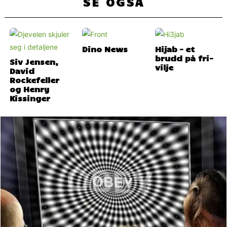
SE OGSÅ
Dino News
Hijab – et
brudd på fri-
Siv Jensen,
vilje
David
Rockefeller
og Henry
Kissinger