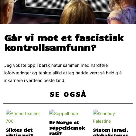
Går vi mot et fascistisk
kontrollsamfunn?
Jeg vokste opp i barsk natur sammen med hardføre
lofotværinger og tenkte alltid at jeg hadde vært så heldig å
inkarnere i verdens beste land.
SE OGSÅ
Er Norge et
søppeldemok
Siktes det
Staten Israel,
rati?
riktig vei?
globalistenes