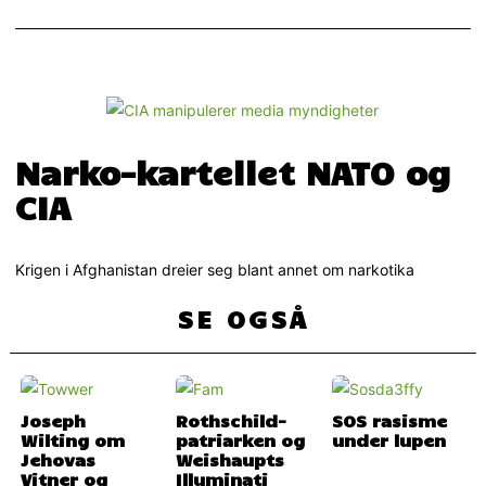
Narko-kartellet NATO og
CIA
Krigen i Afghanistan dreier seg blant annet om narkotika
SE OGSÅ
Joseph
Rothschild-
SOS rasisme
Wilting om
patriarken og
under lupen
Jehovas
Weishaupts
Vitner og
Illuminati