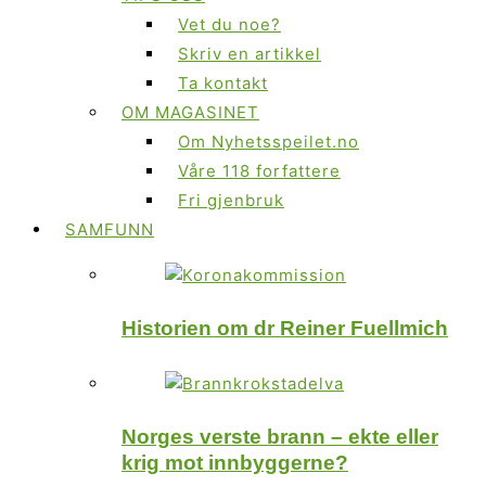
Vet du noe?
Skriv en artikkel
Ta kontakt
OM MAGASINET
Om Nyhetsspeilet.no
Våre 118 forfattere
Fri gjenbruk
SAMFUNN
Historien om dr Reiner Fuellmich
Norges verste brann – ekte eller
krig mot innbyggerne?