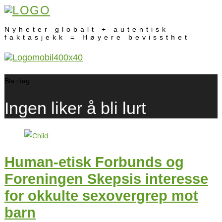
Nyheter globalt + autentisk
faktasjekk = Høyere bevissthet
Bla i tag
Ingen liker å bli lurt
Human-etisk Forbunds og
Foreningen Skepsis interesse
for okkulte sexovergrep mot
barn