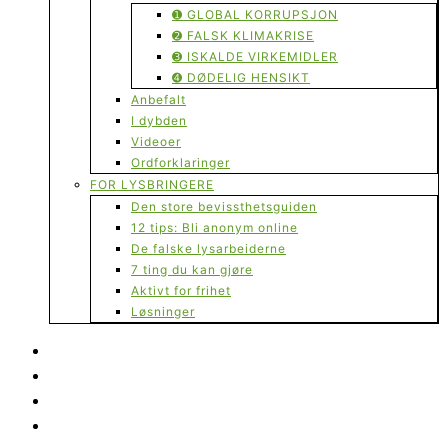
➊ GLOBAL KORRUPSJON
➋ FALSK KLIMAKRISE
➌ ISKALDE VIRKEMIDLER
➍ DØDELIG HENSIKT
Anbefalt
I dybden
Videoer
Ordforklaringer
FOR LYSBRINGERE
Den store bevissthetsguiden
12 tips: Bli anonym online
De falske lysarbeiderne
7 ting du kan gjøre
Aktivt for frihet
Løsninger