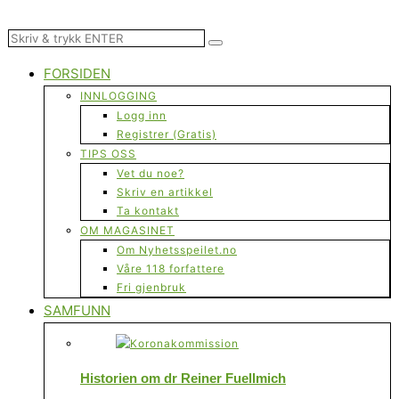
FORSIDEN
INNLOGGING
Logg inn
Registrer (Gratis)
TIPS OSS
Vet du noe?
Skriv en artikkel
Ta kontakt
OM MAGASINET
Om Nyhetsspeilet.no
Våre 118 forfattere
Fri gjenbruk
SAMFUNN
Historien om dr Reiner Fuellmich