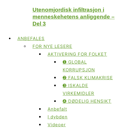
Utenomjordisk infiltrasjon i
menneskehetens anliggende –
Del 3
ANBEFALES
FOR NYE LESERE
AKTIVERING FOR FOLKET
➊ GLOBAL
KORRUPSJON
➋ FALSK KLIMAKRISE
➌ ISKALDE
VIRKEMIDLER
➍ DØDELIG HENSIKT
Anbefalt
I dybden
Videoer