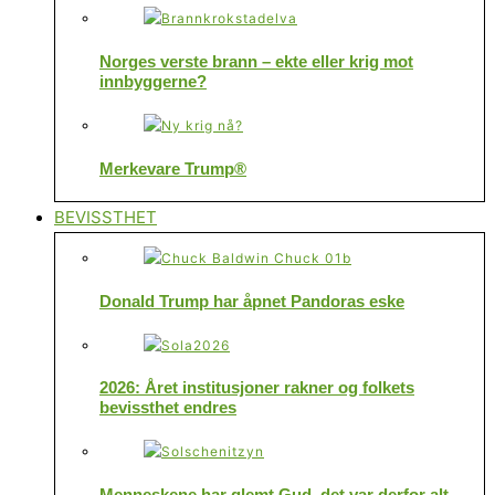
Norges verste brann – ekte eller krig mot
innbyggerne?
Merkevare Trump®
BEVISSTHET
Donald Trump har åpnet Pandoras eske
2026: Året institusjoner rakner og folkets
bevissthet endres
Menneskene har glemt Gud, det var derfor alt